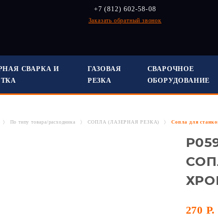
+7 (812) 602-58-08
Заказать обратный звонок
РНАЯ СВАРКА И
ГАЗОВАЯ
СВАРОЧНОЕ
СТКА
РЕЗКА
ОБОРУДОВАНИЕ
По типу товара/расходника
СОПЛА (ЛАЗЕРНАЯ РЕЗКА)
Сопла для станко
P059
СОП
ХРО
270 Р.