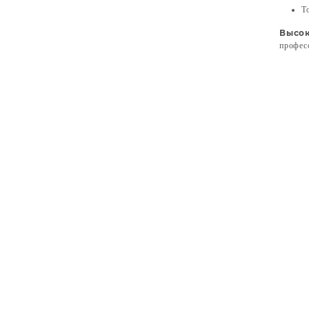
Т
Высок
профес