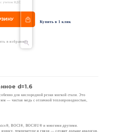
 с учетом НДС
РЗИНУ
Купить в 1 клик
ить в избранное
нное d=1.6
особенно для кислородной резки мягкой стали. Это
6 мм — чистая медь с отличной теплопроводностью,
tonics®, BOCI®, BOCHU® и многими другими.
 износу, температуре и грязи — служит дольше аналогов.