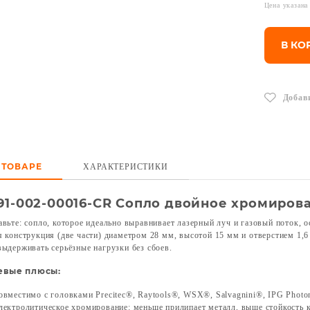
Цена указана
В КО
Добав
 ТОВАРЕ
ХАРАКТЕРИСТИКИ
91-002-00016-CR Сопло двойное хромирова
авьте: сопло, которое идеально выравнивает лазерный луч и газовый поток, 
я конструкция (две части) диаметром 28 мм, высотой 15 мм и отверстием 1,
выдерживать серьёзные нагрузки без сбоев.
евые плюсы:
овместимо с головками Precitec®, Raytools®, WSX®, Salvagnini®, IPG Pho
лектролитическое хромирование: меньше прилипает металл, выше стойкость к