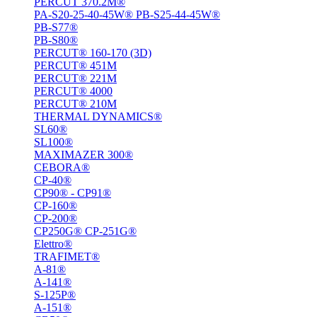
PERCUT 370.2M®
PA-S20-25-40-45W® PB-S25-44-45W®
PB-S77®
PB-S80®
PERCUT® 160-170 (3D)
PERCUT® 451M
PERCUT® 221М
PERCUT® 4000
PERCUT® 210M
THERMAL DYNAMICS®
SL60®
SL100®
MAXIMAZER 300®
CEBORA®
CP-40®
CP90® - СP91®
CP-160®
CP-200®
CP250G® CP-251G®
Elettro®
TRAFIMET®
A-81®
A-141®
S-125P®
A-151®