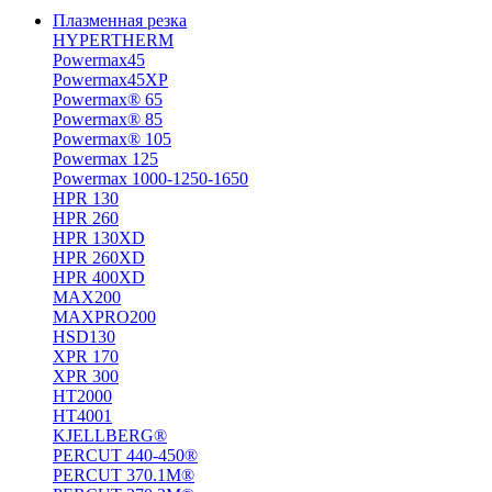
Плазменная резка
HYPERTHERM
Powermax45
Powermax45XP
Powermax® 65
Powermax® 85
Powermax® 105
Powermax 125
Powermax 1000-1250-1650
HPR 130
HPR 260
HPR 130XD
HPR 260XD
HPR 400XD
MAX200
MAXPRO200
HSD130
XPR 170
XPR 300
HT2000
HT4001
KJELLBERG®
PERCUT 440-450®
PERCUT 370.1M®