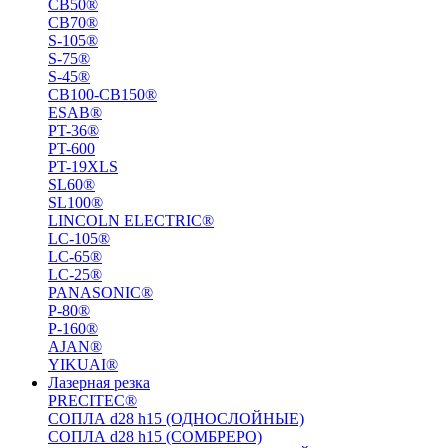
СВ50®
СВ70®
S-105®
S-75®
S-45®
СВ100-СВ150®
ESAB®
PT-36®
PT-600
PT-19XLS
SL60®
SL100®
LINCOLN ELECTRIC®
LC-105®
LC-65®
LC-25®
PANASONIC®
P-80®
P-160®
AJAN®
YIKUAI®
Лазерная резка
PRECITEC®
СОПЛА d28 h15 (ОДНОСЛОЙНЫЕ)
СОПЛА d28 h15 (СОМБРЕРО)