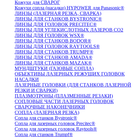
Кожухи для СВАРОГ
Кожухи сопла (насадки) HYPOWER для Panasonic®
ЛИНЗЫ (ЛАЗЕРНАЯ РЕЗКА, СВАРКА)
ЛИНЗЫ ДЛЯ СТАНКОВ BYSTRONIC®
ЛИНЗЫ ДЛЯ ГОЛОВОК PRECITEC®
ЛИНЗЫ ДЛЯ УГЛЕКИСЛОТНЫХ ЛАЗЕРОВ CO2
ЛИНЗЫ ДЛЯ ГОЛОВОК WSX®
ЛИНЗЫ ДЛЯ СТАНКОВ BODOR®
ЛИНЗЫ ДЛЯ ГОЛОВОК RAYTOOLS®
ЛИНЗЫ ДЛЯ СТАНКОВ TRUMPF®
ЛИНЗЫ ДЛЯ СТАНКОВ AMADA®
ЛИНЗЫ ДЛЯ СТАНКОВ MAZAK®
МУНДШТУКИ (ГАЗОВЫЕ СОПЛА)
ОБЪЕКТИВЫ ЛАЗЕРНЫХ РЕЖУЩИХ ГОЛОВОК
НАСАДКИ
ЛАЗЕРНЫЕ ГОЛОВКИ (ДЛЯ СТАНКОВ ЛАЗЕРНОЙ
РЕЗКИ И СВАРКИ)
ПЛАЗМОТРОНЫ (ПЛАЗМЕННЫЕ РЕЗАКИ)
СОПЛОВЫЕ ЧАСТИ ЛАЗЕРНЫХ ГОЛОВОК
СВАРОЧНЫЕ НАКОНЕЧНИКИ
СОПЛА (ЛАЗЕРНАЯ РЕЗКА)
Сопла для станков Bystronic®
Сопла для лазерных головок Precitec®
Сопла для лазерных головок Raytools®
Сопла для станков Trumpf®