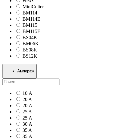
HPxx
MiniCutter
BM114
BM114E
BM115
BM115E
BS04K
BM06K
BS08K
BS12K
Ампераж
10 А
20 A
20 А
25 A
25 А
30 А
35 A
35 А