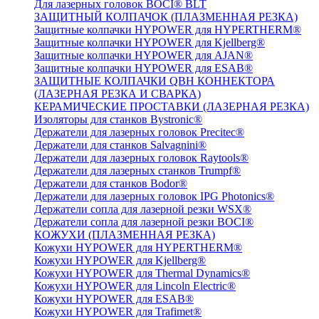
Для лазерных головок BOCI® BLT
ЗАЩИТНЫЙ КОЛПАЧОК (ПЛАЗМЕННАЯ РЕЗКА)
Защитные колпачки HYPOWER для HYPERTHERM®
Защитные колпачки HYPOWER для Kjellberg®
Защитные колпачки HYPOWER для AJAN®
Защитные колпачки HYPOWER для ESAB®
ЗАЩИТНЫЕ КОЛПАЧКИ QBH КОННЕКТОРА
(ЛАЗЕРНАЯ РЕЗКА И СВАРКА)
КЕРАМИЧЕСКИЕ ПРОСТАВКИ (ЛАЗЕРНАЯ РЕЗКА)
Изоляторы для станков Bystronic®
Держатели для лазерных головок Precitec®
Держатели для станков Salvagnini®
Держатели для лазерных головок Raytools®
Держатели для лазерных станков Trumpf®
Держатели для станков Bodor®
Держатели для лазерных головок IPG Photonics®
Держатели сопла для лазерной резки WSX®
Держатели сопла для лазерной резки BOCI®
КОЖУХИ (ПЛАЗМЕННАЯ РЕЗКА)
Кожухи HYPOWER для HYPERTHERM®
Кожухи HYPOWER для Kjellberg®
Кожухи HYPOWER для Thermal Dynamics®
Кожухи HYPOWER для Lincoln Electric®
Кожухи HYPOWER для ESAB®
Кожухи HYPOWER для Trafimet®