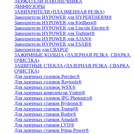
ДЕРЖАТЕЛИ НАКОНЕЧНИКА
ДИФФУЗОРЫ
ЗАВИХРИТЕЛИ (ПЛАЗМЕННАЯ РЕЗКА)
Завихрители HYPOWER для HYPERTHERM®
Завихрители HYPOWER для Kjellberg®
Завихрители HYPOWER для Lincoln Electric®
Завихрители HYPOWER для Trafimet®
Завихрители HYPOWER для AJAN®
Завихрители HYPOWER для ESAB®
Завихрители для СВАРОГ
ЗАЖИМНЫЕ КОЛЬЦА (ЛАЗЕРНАЯ РЕЗКА, СВАРКА,
ОЧИСТКА)
ЗАЩИТНЫЕ СТЕКЛА (ЛАЗЕРНАЯ РЕЗКА, СВАРКА,
ОЧИСТКА)
Для лазерных головок Precitec®
Для лазерных головок Raytools®
Для лазерных головок WSX®
Для лазерных комплексов Vnitep®
Для лазерных головок IPG Photonics®
Для лазерных станков Bystronic®
Для лазерных станков Trumpf®
Для лазерных станков Bodor®
Для лазерных станков Amada®
Для лазерных станков LVD®
Для лазерных станков Prima Power®