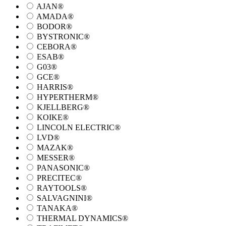
AJAN®
AMADA®
BODOR®
BYSTRONIC®
CEBORA®
ESAB®
G03®
GCE®
HARRIS®
HYPERTHERM®
KJELLBERG®
KOIKE®
LINCOLN ELECTRIC®
LVD®
MAZAK®
MESSER®
PANASONIC®
PRECITEC®
RAYTOOLS®
SALVAGNINI®
TANAKA®
THERMAL DYNAMICS®