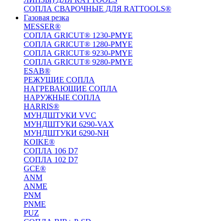
СОПЛА СВАРОЧНЫЕ ДЛЯ RATTOOLS®
Газовая резка
MESSER®
СОПЛА GRICUT® 1230-PMYE
СОПЛА GRICUT® 1280-PMYE
СОПЛА GRICUT® 9230-PMYE
СОПЛА GRICUT® 9280-PMYE
ESAB®
РЕЖУЩИЕ СОПЛА
НАГРЕВАЮЩИЕ СОПЛА
НАРУЖНЫЕ СОПЛА
HARRIS®
МУНДШТУКИ VVC
МУНДШТУКИ 6290-VAX
МУНДШТУКИ 6290-NH
KOIKE®
СОПЛА 106 D7
СОПЛА 102 D7
GCE®
ANM
ANME
PNM
PNME
PUZ