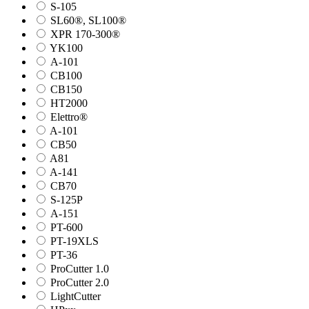
S-105
SL60®, SL100®
XPR 170-300®
YK100
А-101
СВ100
СВ150
HT2000
Elettro®
A-101
СВ50
A81
A-141
СВ70
S-125P
А-151
PT-600
PT-19XLS
PT-36
ProCutter 1.0
ProCutter 2.0
LightCutter