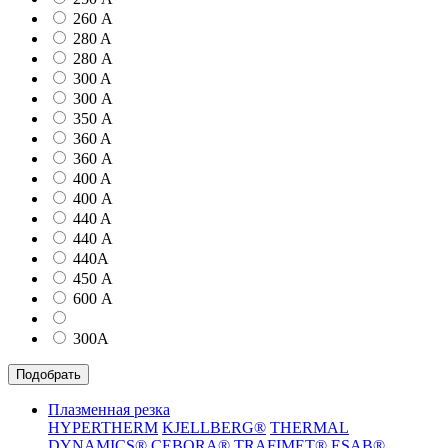
260 А
280 A
280 А
300 A
300 А
350 А
360 A
360 А
400 A
400 А
440 A
440 А
440А
450 А
600 А
300А
Подобрать
Плазменная резка
HYPERTHERM
KJELLBERG®
THERMAL
DYNAMICS®
CEBORA®
TRAFIMET®
ESAB®