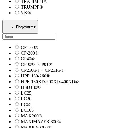
TRAFIMET®
TRUMPF®
YK®
Подходит к
CP-160®
CP-200®
CP40®
CP90® - СP91®
CP250G® – CP251G®
HPR 130-260®
HPR 130XD-260XD-400XD®
HSD130®
LC25
LC30
LC65
LC105
MAX200®
MAXIMAZER 300®
MAXPRO200®