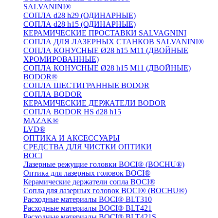
SALVANINI®
СОПЛА d28 h29 (ОДИНАРНЫЕ)
СОПЛА d28 h15 (ОДИНАРНЫЕ)
КЕРАМИЧЕСКИЕ ПРОСТАВКИ SALVAGNINI
СОПЛА ДЛЯ ЛАЗЕРНЫХ СТАНКОВ SALVANINI®
СОПЛА КОНУСНЫЕ Ø28 h15 M11 (ДВОЙНЫЕ
ХРОМИРОВАННЫЕ)
СОПЛА КОНУСНЫЕ Ø28 h15 M11 (ДВОЙНЫЕ)
BODOR®
СОПЛА ШЕСТИГРАННЫЕ BODOR
СОПЛА BODOR
КЕРАМИЧЕСКИЕ ДЕРЖАТЕЛИ BODOR
СОПЛА BODOR HS d28 h15
MAZAK®
LVD®
ОПТИКА И АКСЕССУАРЫ
СРЕДСТВА ДЛЯ ЧИСТКИ ОПТИКИ
BOCI
Лазерные режущие головки BOCI® (BOCHU®)
Оптика для лазерных головок BOCI®
Керамические держатели сопла BOCI®
Сопла для лазерных головок BOCI® (BOCHU®)
Расходные материалы BOCI® BLT310
Расходные материалы BOCI® BLT421
Расходные материалы BOCI® BLT421S