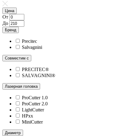
Цена
От
До
Бренд
Precitec
Salvagnini
Совместим с
PRECITEC®
SALVAGNINI®
Лазерная головка
ProCutter 1.0
ProCutter 2.0
LightCutter
HPxx
MiniCutter
Диаметр