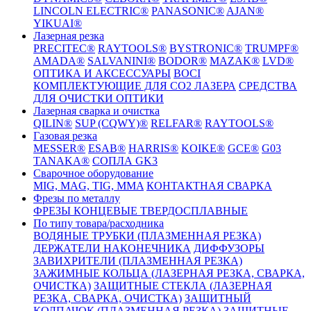
LINCOLN ELECTRIC®
PANASONIC®
AJAN®
YIKUAI®
Лазерная резка
PRECITEC®
RAYTOOLS®
BYSTRONIC®
TRUMPF®
AMADA®
SALVANINI®
BODOR®
MAZAK®
LVD®
ОПТИКА И АКСЕССУАРЫ
BOCI
КОМПЛЕКТУЮЩИЕ ДЛЯ CO2 ЛАЗЕРА
СРЕДСТВА
ДЛЯ ОЧИСТКИ ОПТИКИ
Лазерная сварка и очистка
QILIN®
SUP (CQWY)®
RELFAR®
RAYTOOLS®
Газовая резка
MESSER®
ESAB®
HARRIS®
KOIKE®
GCE®
G03
TANAKA®
СОПЛА GK3
Сварочное оборудование
MIG, MAG, TIG, MMA
КОНТАКТНАЯ СВАРКА
Фрезы по металлу
ФРЕЗЫ КОНЦЕВЫЕ ТВЕРДОСПЛАВНЫЕ
По типу товара/расходника
ВОДЯНЫЕ ТРУБКИ (ПЛАЗМЕННАЯ РЕЗКА)
ДЕРЖАТЕЛИ НАКОНЕЧНИКА
ДИФФУЗОРЫ
ЗАВИХРИТЕЛИ (ПЛАЗМЕННАЯ РЕЗКА)
ЗАЖИМНЫЕ КОЛЬЦА (ЛАЗЕРНАЯ РЕЗКА, СВАРКА,
ОЧИСТКА)
ЗАЩИТНЫЕ СТЕКЛА (ЛАЗЕРНАЯ
РЕЗКА, СВАРКА, ОЧИСТКА)
ЗАЩИТНЫЙ
КОЛПАЧОК (ПЛАЗМЕННАЯ РЕЗКА)
ЗАЩИТНЫЕ