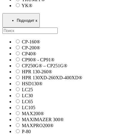
YK®
Подходит к
CP-160®
CP-200®
CP40®
CP90® - СP91®
CP250G® – CP251G®
HPR 130-260®
HPR 130XD-260XD-400XD®
HSD130®
LC25
LC30
LC65
LC105
MAX200®
MAXIMAZER 300®
MAXPRO200®
P-80