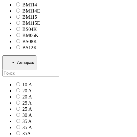
BM114
BM114E
BM115
BM115E
BS04K
BM06K
BS08K
BS12K
Ампераж
10 А
20 A
20 А
25 A
25 А
30 А
35 A
35 А
35А