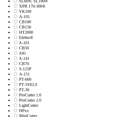
SL60®, SL100®
XPR 170-300®
YK100
А-101
СВ100
СВ150
HT2000
Elettro®
A-101
СВ50
A81
A-141
СВ70
S-125P
А-151
PT-600
PT-19XLS
PT-36
ProCutter 1.0
ProCutter 2.0
LightCutter
HPxx
MiniCutter