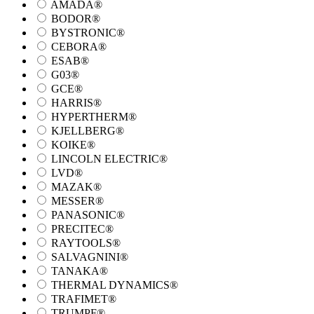
AMADA®
BODOR®
BYSTRONIC®
CEBORA®
ESAB®
G03®
GCE®
HARRIS®
HYPERTHERM®
KJELLBERG®
KOIKE®
LINCOLN ELECTRIC®
LVD®
MAZAK®
MESSER®
PANASONIC®
PRECITEC®
RAYTOOLS®
SALVAGNINI®
TANAKA®
THERMAL DYNAMICS®
TRAFIMET®
TRUMPF®