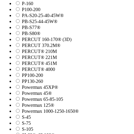
P-160
P100-200
PA-S20-25-40-45W®
PB-S25-44-45W®
PB-S77®
PB-S80®
PERCUT 160-170® (3D)
PERCUT 370.2M®
PERCUT® 210M
PERCUT® 221M
PERCUT® 451M
PERCUT® 4000
PP100-200
PP130-260
Powermax 45XP®
Powermax 45®
Powermax 65-85-105
Powermax 125®
Powermax 1000-1250-1650®
S-45
S-75
S-105