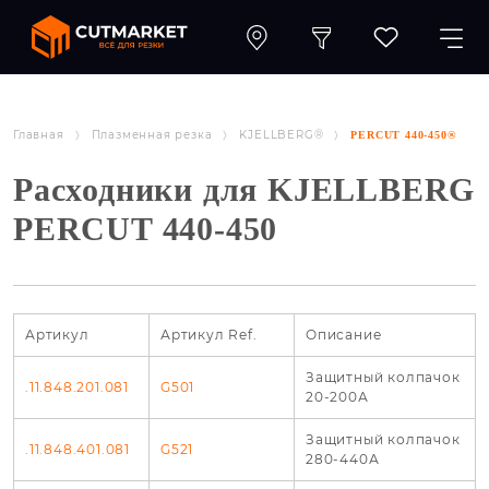
Главная
Плазменная резка
KJELLBERG®
PERCUT 440-450®
Расходники для KJELLBERG
PERCUT 440-450
Артикул
Артикул Ref.
Описание
Защитный колпачок
.11.848.201.081
G501
20-200А
Защитный колпачок
.11.848.401.081
G521
280-440А