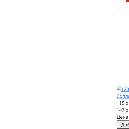
Сопл
115 р
147 р
Цена 
До