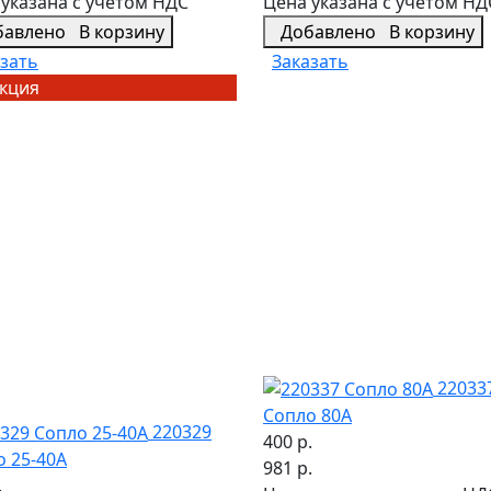
указана с учетом НДС
Цена указана с учетом НД
бавлено
В корзину
Добавлено
В корзину
зать
Заказать
кция
22033
Сопло 80А
220329
400 р.
о 25-40А
981 р.
.