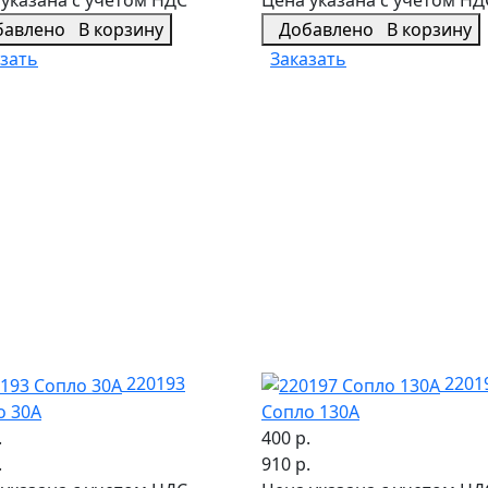
бавлено
В корзину
Добавлено
В корзину
зать
Заказать
220193
2201
о 30А
Сопло 130А
.
400 р.
.
910 р.