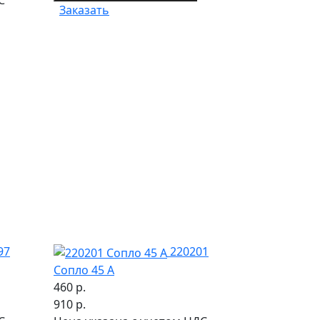
Заказать
97
220201
Сопло 45 А
460 р.
910 р.