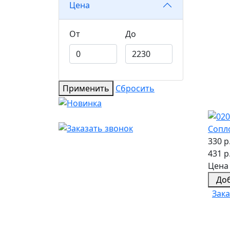
Цена
От
До
Применить
Сбросить
Сопл
330 р
431 р
Цена 
До
Зака