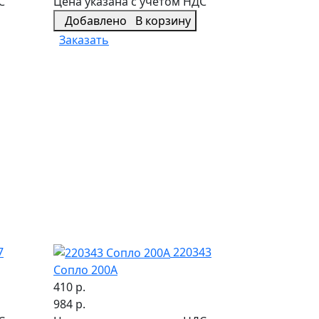
С
Цена указана с учетом НДС
Добавлено
В корзину
Заказать
7
220343
Сопло 200А
410 р.
984 р.