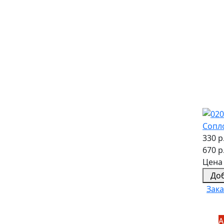
Сопл
330 р
670 р
Цена 
До
Зака
А