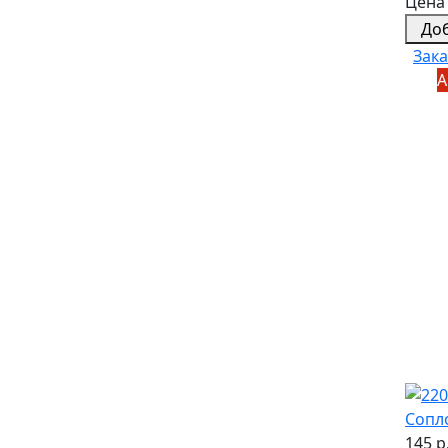
Цена 
До
Зака
А
Сопл
145 р