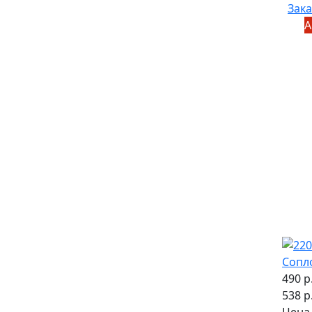
Зака
А
Сопл
490 р
538 р
Цена 