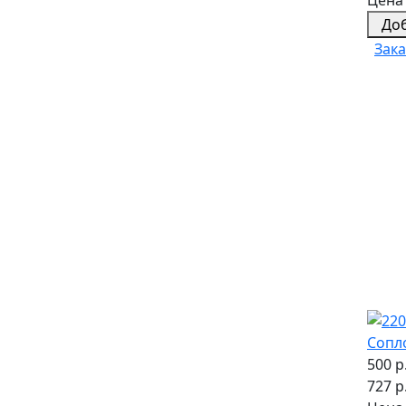
До
Зака
Сопл
500 р
727 р