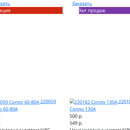
зать
Заказать
кция
Хит продаж
220059
2201
о 60-80А
Сопло 130А
.
500 р.
.
549 р.
указана с учетом НДС
Цена указана с учетом НД