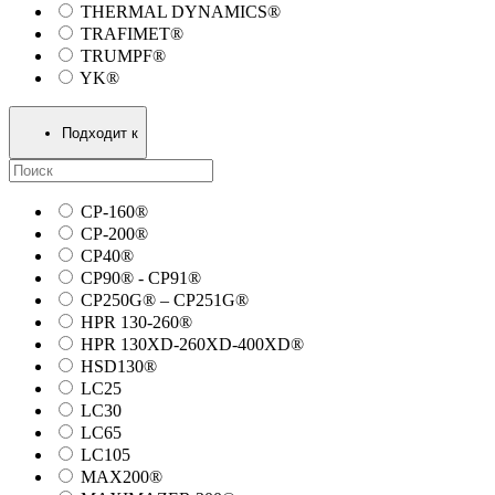
THERMAL DYNAMICS®
TRAFIMET®
TRUMPF®
YK®
Подходит к
CP-160®
CP-200®
CP40®
CP90® - СP91®
CP250G® – CP251G®
HPR 130-260®
HPR 130XD-260XD-400XD®
HSD130®
LC25
LC30
LC65
LC105
MAX200®