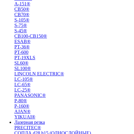
A-151®
СВ50®
СВ70®
S-105®
S-75®
S-45®
СВ100-СВ150®
ESAB®
PT-36®
PT-600
PT-19XLS
SL60®
SL100®
LINCOLN ELECTRIC®
LC-105®
LC-65®
LC-25®
PANASONIC®
P-80®
P-160®
AJAN®
YIKUAI®
Лазерная резка
PRECITEC®
СОПЛА d28 h15 (ОДНОСЛОЙНЫЕ)