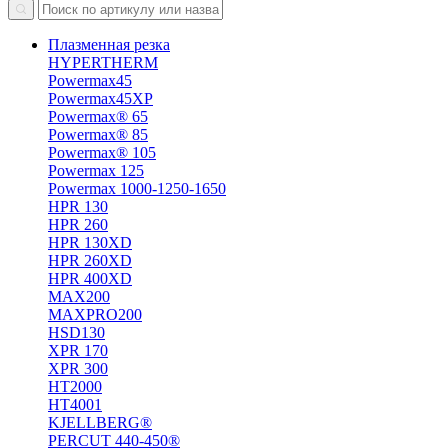
Плазменная резка
HYPERTHERM
Powermax45
Powermax45XP
Powermax® 65
Powermax® 85
Powermax® 105
Powermax 125
Powermax 1000-1250-1650
HPR 130
HPR 260
HPR 130XD
HPR 260XD
HPR 400XD
MAX200
MAXPRO200
HSD130
XPR 170
XPR 300
HT2000
HT4001
KJELLBERG®
PERCUT 440-450®