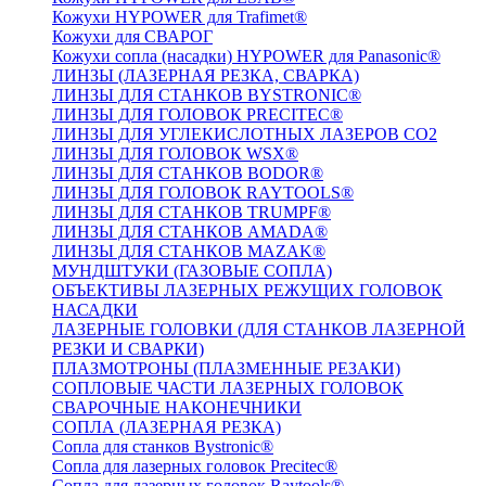
Кожухи HYPOWER для Trafimet®
Кожухи для СВАРОГ
Кожухи сопла (насадки) HYPOWER для Panasonic®
ЛИНЗЫ (ЛАЗЕРНАЯ РЕЗКА, СВАРКА)
ЛИНЗЫ ДЛЯ СТАНКОВ BYSTRONIC®
ЛИНЗЫ ДЛЯ ГОЛОВОК PRECITEC®
ЛИНЗЫ ДЛЯ УГЛЕКИСЛОТНЫХ ЛАЗЕРОВ CO2
ЛИНЗЫ ДЛЯ ГОЛОВОК WSX®
ЛИНЗЫ ДЛЯ СТАНКОВ BODOR®
ЛИНЗЫ ДЛЯ ГОЛОВОК RAYTOOLS®
ЛИНЗЫ ДЛЯ СТАНКОВ TRUMPF®
ЛИНЗЫ ДЛЯ СТАНКОВ AMADA®
ЛИНЗЫ ДЛЯ СТАНКОВ MAZAK®
МУНДШТУКИ (ГАЗОВЫЕ СОПЛА)
ОБЪЕКТИВЫ ЛАЗЕРНЫХ РЕЖУЩИХ ГОЛОВОК
НАСАДКИ
ЛАЗЕРНЫЕ ГОЛОВКИ (ДЛЯ СТАНКОВ ЛАЗЕРНОЙ
РЕЗКИ И СВАРКИ)
ПЛАЗМОТРОНЫ (ПЛАЗМЕННЫЕ РЕЗАКИ)
СОПЛОВЫЕ ЧАСТИ ЛАЗЕРНЫХ ГОЛОВОК
СВАРОЧНЫЕ НАКОНЕЧНИКИ
СОПЛА (ЛАЗЕРНАЯ РЕЗКА)
Сопла для станков Bystronic®
Сопла для лазерных головок Precitec®
Сопла для лазерных головок Raytools®