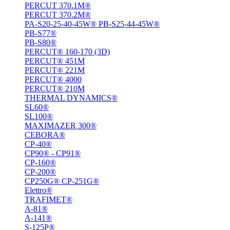
PERCUT 370.1M®
PERCUT 370.2M®
PA-S20-25-40-45W® PB-S25-44-45W®
PB-S77®
PB-S80®
PERCUT® 160-170 (3D)
PERCUT® 451M
PERCUT® 221М
PERCUT® 4000
PERCUT® 210M
THERMAL DYNAMICS®
SL60®
SL100®
MAXIMAZER 300®
CEBORA®
CP-40®
CP90® - СP91®
CP-160®
CP-200®
CP250G® CP-251G®
Elettro®
TRAFIMET®
A-81®
A-141®
S-125P®