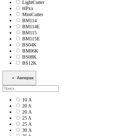
LightCutter
HPxx
MiniCutter
BM114
BM114E
BM115
BM115E
BS04K
BM06K
BS08K
BS12K
Ампераж
10 А
20 A
20 А
25 A
25 А
30 А