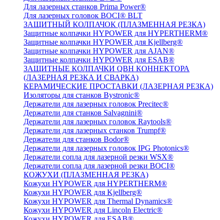
Для лазерных станков Prima Power®
Для лазерных головок BOCI® BLT
ЗАЩИТНЫЙ КОЛПАЧОК (ПЛАЗМЕННАЯ РЕЗКА)
Защитные колпачки HYPOWER для HYPERTHERM®
Защитные колпачки HYPOWER для Kjellberg®
Защитные колпачки HYPOWER для AJAN®
Защитные колпачки HYPOWER для ESAB®
ЗАЩИТНЫЕ КОЛПАЧКИ QBH КОННЕКТОРА
(ЛАЗЕРНАЯ РЕЗКА И СВАРКА)
КЕРАМИЧЕСКИЕ ПРОСТАВКИ (ЛАЗЕРНАЯ РЕЗКА)
Изоляторы для станков Bystronic®
Держатели для лазерных головок Precitec®
Держатели для станков Salvagnini®
Держатели для лазерных головок Raytools®
Держатели для лазерных станков Trumpf®
Держатели для станков Bodor®
Держатели для лазерных головок IPG Photonics®
Держатели сопла для лазерной резки WSX®
Держатели сопла для лазерной резки BOCI®
КОЖУХИ (ПЛАЗМЕННАЯ РЕЗКА)
Кожухи HYPOWER для HYPERTHERM®
Кожухи HYPOWER для Kjellberg®
Кожухи HYPOWER для Thermal Dynamics®
Кожухи HYPOWER для Lincoln Electric®
Кожухи HYPOWER для ESAB®