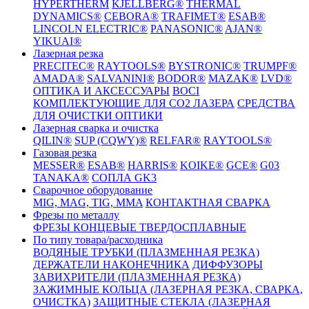
HYPERTHERM
KJELLBERG®
THERMAL
DYNAMICS®
CEBORA®
TRAFIMET®
ESAB®
LINCOLN ELECTRIC®
PANASONIC®
AJAN®
YIKUAI®
Лазерная резка
PRECITEC®
RAYTOOLS®
BYSTRONIC®
TRUMPF®
AMADA®
SALVANINI®
BODOR®
MAZAK®
LVD®
ОПТИКА И АКСЕССУАРЫ
BOCI
КОМПЛЕКТУЮЩИЕ ДЛЯ CO2 ЛАЗЕРА
СРЕДСТВА
ДЛЯ ОЧИСТКИ ОПТИКИ
Лазерная сварка и очистка
QILIN®
SUP (CQWY)®
RELFAR®
RAYTOOLS®
Газовая резка
MESSER®
ESAB®
HARRIS®
KOIKE®
GCE®
G03
TANAKA®
СОПЛА GK3
Сварочное оборудование
MIG, MAG, TIG, MMA
КОНТАКТНАЯ СВАРКА
Фрезы по металлу
ФРЕЗЫ КОНЦЕВЫЕ ТВЕРДОСПЛАВНЫЕ
По типу товара/расходника
ВОДЯНЫЕ ТРУБКИ (ПЛАЗМЕННАЯ РЕЗКА)
ДЕРЖАТЕЛИ НАКОНЕЧНИКА
ДИФФУЗОРЫ
ЗАВИХРИТЕЛИ (ПЛАЗМЕННАЯ РЕЗКА)
ЗАЖИМНЫЕ КОЛЬЦА (ЛАЗЕРНАЯ РЕЗКА, СВАРКА,
ОЧИСТКА)
ЗАЩИТНЫЕ СТЕКЛА (ЛАЗЕРНАЯ