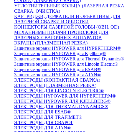
СОПЛА (ЛАЗЕРНАЯ СВАРКА)
УПЛОТНИТЕЛЬНЫЕ КОЛЬЦА (ЛАЗЕРНАЯ РЕЗКА,
СВАРКА, ОЧИСТКА)
КАРТРИДЖИ, ДЕРЖАТЕЛИ И ОБЪЕКТИВЫ ДЛЯ
ЛАЗЕРНОЙ СВАРКИ И ОЧИСТКИ
КОННЕКТОРЫ ЛАЗЕРНОЙ ГОЛОВЫ (QBH, QD)
МЕХАНИЗМЫ ПОДАЧИ ПРОВОЛОКИ ДЛЯ
ЛАЗЕРНЫХ СВАРОЧНЫХ АППАРАТОВ
ЭКРАНЫ (ПЛАЗМЕННАЯ РЕЗКА)
Защитные экраны HYPOWER для HYPERTHERM®
Защитные экраны HYPOWER для Kjellberg®
Защитные экраны HYPOWER для Thermal Dynamics®
Защитные экраны HYPOWER для Lincoln Electric®
Защитные экраны HYPOWER для ESAB®
Защитные экраны HYPOWER для AJAN®
ЭЛЕКТРОДЫ (КОНТАКТНАЯ СВАРКА)
ЭЛЕКТРОДЫ (ПЛАЗМЕННАЯ РЕЗКА)
ЭЛЕКТРОДЫ ДЛЯ LINCOLN ELECTRIC®
ЭЛЕКТРОДЫ HYPOWER ДЛЯ HYPERTHERM®
ЭЛЕКТРОДЫ HYPOWER ДЛЯ KJELLBERG®
ЭЛЕКТРОДЫ ДЛЯ THERMAL DYNAMICS®
ЭЛЕКТРОДЫ ДЛЯ ESAB®
ЭЛЕКТРОДЫ ДЛЯ TRAFIMET®
ЭЛЕКТРОДЫ ДЛЯ СВАРОГ
ЭЛЕКТРОДЫ ДЛЯ AJAN®