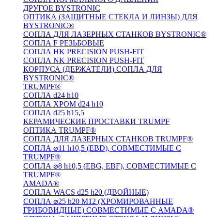
ДРУГОЕ BYSTRONIC
ОПТИКА (ЗАЩИТНЫЕ СТЕКЛА И ЛИНЗЫ) ДЛЯ
BYSTRONIC®
СОПЛА ДЛЯ ЛАЗЕРНЫХ СТАНКОВ BYSTRONIC®
СОПЛА F РЕЗЬБОВЫЕ
СОПЛА HK PRECISION PUSH-FIT
СОПЛА NK PRECISION PUSH-FIT
КОРПУСА (ДЕРЖАТЕЛИ) СОПЛА ДЛЯ
BYSTRONIC®
TRUMPF®
СОПЛА d24 h10
СОПЛА ХРОМ d24 h10
СОПЛА d25 h15,5
КЕРАМИЧЕСКИЕ ПРОСТАВКИ TRUMPF
ОПТИКА TRUMPF®
СОПЛА ДЛЯ ЛАЗЕРНЫХ СТАНКОВ TRUMPF®
СОПЛА ⌀11 h10,5 (EBD), СОВМЕСТИМЫЕ С
TRUMPF®
СОПЛА ⌀8 h10,5 (EBG, EBF), СОВМЕСТИМЫЕ С
TRUMPF®
AMADA®
СОПЛА WACS d25 h20 (ДВОЙНЫЕ)
СОПЛА ⌀25 h20 M12 (ХРОМИРОВАННЫЕ
ГРИБОВИДНЫЕ) СОВМЕСТИМЫЕ С AMADA®