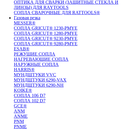
ОПТИКА ДЛЯ СВАРКИ (ЗАЩИТНЫЕ СТЕКЛА И
ЛИНЗЫ) ДЛЯ RAYTOOLS
СОПЛА СВАРОЧНЫЕ ДЛЯ RATTOOLS®
Газовая резка
MESSER®
СОПЛА GRICUT® 1230-PMYE
СОПЛА GRICUT® 1280-PMYE
СОПЛА GRICUT® 9230-PMYE
СОПЛА GRICUT® 9280-PMYE
ESAB®
РЕЖУЩИЕ СОПЛА
НАГРЕВАЮЩИЕ СОПЛА
НАРУЖНЫЕ СОПЛА
HARRIS®
МУНДШТУКИ VVC
МУНДШТУКИ 6290-VAX
МУНДШТУКИ 6290-NH
KOIKE®
СОПЛА 106 D7
СОПЛА 102 D7
GCE®
ANM
ANME
PNM
PNME