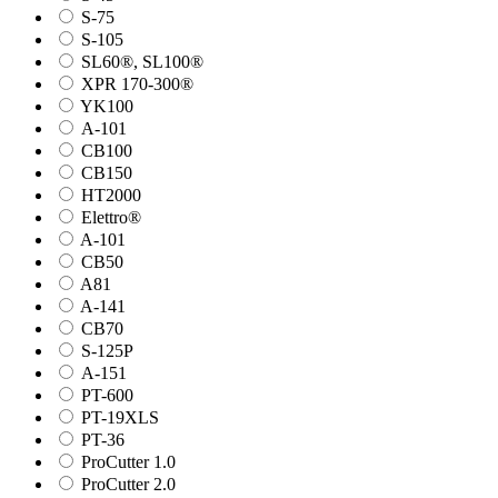
S-75
S-105
SL60®, SL100®
XPR 170-300®
YK100
А-101
СВ100
СВ150
HT2000
Elettro®
A-101
СВ50
A81
A-141
СВ70
S-125P
А-151
PT-600
PT-19XLS
PT-36
ProCutter 1.0
ProCutter 2.0