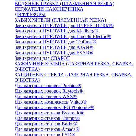
ВОДЯНЫЕ ТРУБКИ (ПЛАЗМЕННАЯ РЕЗКА)
ДЕРЖАТЕЛИ НАКОНЕЧНИКА
ДИФФУЗОРЫ
ЗАВИХРИТЕЛИ (ПЛАЗМЕННАЯ РЕЗКА)
Завихрители HYPOWER для HYPERTHERM®
Завихрители HYPOWER для Kjellberg®
Завихрители HYPOWER для Lincoln Electric®
Завихрители HYPOWER для Trafimet®
Завихрители HYPOWER для AJAN®
Завихрители HYPOWER для ESAB®
Завихрители для СВАРОГ
ЗАЖИМНЫЕ КОЛЬЦА (ЛАЗЕРНАЯ РЕЗКА, СВАРКА,
ОЧИСТКА)
ЗАЩИТНЫЕ СТЕКЛА (ЛАЗЕРНАЯ РЕЗКА, СВАРКА,
ОЧИСТКА)
Для лазерных головок Precitec®
Для лазерных головок Raytools®
Для лазерных головок WSX®
Для лазерных комплексов Vnitep®
Для лазерных головок IPG Photonics®
Для лазерных станков Bystronic®
Для лазерных станков Trumpf®
Для лазерных станков Bodor®
Для лазерных станков Amada®
Для лазерных станков LVD®