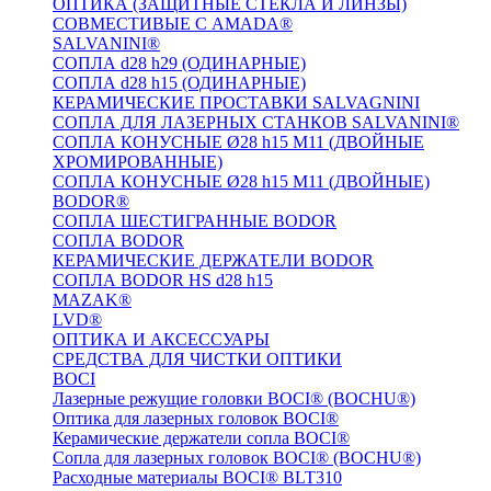
ОПТИКА (ЗАЩИТНЫЕ СТЕКЛА И ЛИНЗЫ)
СОВМЕСТИВЫЕ С AMADA®
SALVANINI®
СОПЛА d28 h29 (ОДИНАРНЫЕ)
СОПЛА d28 h15 (ОДИНАРНЫЕ)
КЕРАМИЧЕСКИЕ ПРОСТАВКИ SALVAGNINI
СОПЛА ДЛЯ ЛАЗЕРНЫХ СТАНКОВ SALVANINI®
СОПЛА КОНУСНЫЕ Ø28 h15 M11 (ДВОЙНЫЕ
ХРОМИРОВАННЫЕ)
СОПЛА КОНУСНЫЕ Ø28 h15 M11 (ДВОЙНЫЕ)
BODOR®
СОПЛА ШЕСТИГРАННЫЕ BODOR
СОПЛА BODOR
КЕРАМИЧЕСКИЕ ДЕРЖАТЕЛИ BODOR
СОПЛА BODOR HS d28 h15
MAZAK®
LVD®
ОПТИКА И АКСЕССУАРЫ
СРЕДСТВА ДЛЯ ЧИСТКИ ОПТИКИ
BOCI
Лазерные режущие головки BOCI® (BOCHU®)
Оптика для лазерных головок BOCI®
Керамические держатели сопла BOCI®
Сопла для лазерных головок BOCI® (BOCHU®)
Расходные материалы BOCI® BLT310