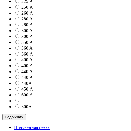
225 А
250 А
260 А
280 A
280 А
300 A
300 А
350 А
360 A
360 А
400 A
400 А
440 A
440 А
440А
450 А
600 А
300А
Подобрать
Плазменная резка