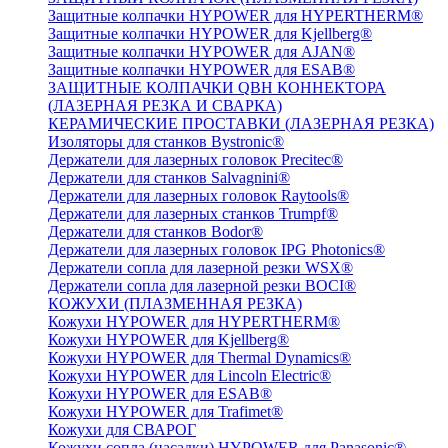
Защитные колпачки HYPOWER для HYPERTHERM®
Защитные колпачки HYPOWER для Kjellberg®
Защитные колпачки HYPOWER для AJAN®
Защитные колпачки HYPOWER для ESAB®
ЗАЩИТНЫЕ КОЛПАЧКИ QBH КОННЕКТОРА
(ЛАЗЕРНАЯ РЕЗКА И СВАРКА)
КЕРАМИЧЕСКИЕ ПРОСТАВКИ (ЛАЗЕРНАЯ РЕЗКА)
Изоляторы для станков Bystronic®
Держатели для лазерных головок Precitec®
Держатели для станков Salvagnini®
Держатели для лазерных головок Raytools®
Держатели для лазерных станков Trumpf®
Держатели для станков Bodor®
Держатели для лазерных головок IPG Photonics®
Держатели сопла для лазерной резки WSX®
Держатели сопла для лазерной резки BOCI®
КОЖУХИ (ПЛАЗМЕННАЯ РЕЗКА)
Кожухи HYPOWER для HYPERTHERM®
Кожухи HYPOWER для Kjellberg®
Кожухи HYPOWER для Thermal Dynamics®
Кожухи HYPOWER для Lincoln Electric®
Кожухи HYPOWER для ESAB®
Кожухи HYPOWER для Trafimet®
Кожухи для СВАРОГ
Кожухи сопла (насадки) HYPOWER для Panasonic®