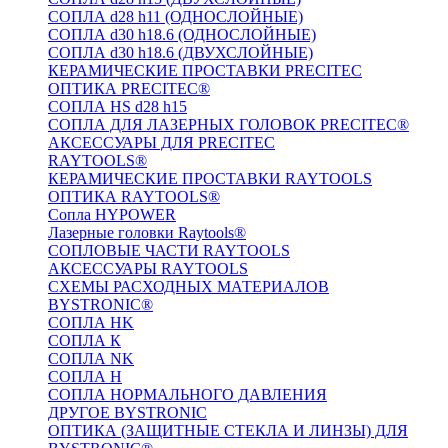
СОПЛА d28 h11 (ОДНОСЛОЙНЫЕ)
СОПЛА d30 h18.6 (ОДНОСЛОЙНЫЕ)
СОПЛА d30 h18.6 (ДВУХСЛОЙНЫЕ)
КЕРАМИЧЕСКИЕ ПРОСТАВКИ PRECITEC
ОПТИКА PRECITEC®
СОПЛА HS d28 h15
СОПЛА ДЛЯ ЛАЗЕРНЫХ ГОЛОВОК PRECITEC®
АКСЕССУАРЫ ДЛЯ PRECITEC
RAYTOOLS®
КЕРАМИЧЕСКИЕ ПРОСТАВКИ RAYTOOLS
ОПТИКА RAYTOOLS®
Сопла HYPOWER
Лазерные головки Raytools®
СОПЛОВЫЕ ЧАСТИ RAYTOOLS
АКСЕССУАРЫ RAYTOOLS
СХЕМЫ РАСХОДНЫХ МАТЕРИАЛОВ
BYSTRONIC®
СОПЛА HK
СОПЛА К
СОПЛА NK
СОПЛА H
СОПЛА НОРМАЛЬНОГО ДАВЛЕНИЯ
ДРУГОЕ BYSTRONIC
ОПТИКА (ЗАЩИТНЫЕ СТЕКЛА И ЛИНЗЫ) ДЛЯ