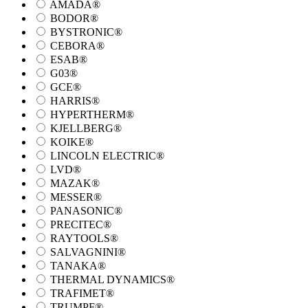
AMADA®
BODOR®
BYSTRONIC®
CEBORA®
ESAB®
G03®
GCE®
HARRIS®
HYPERTHERM®
KJELLBERG®
KOIKE®
LINCOLN ELECTRIC®
LVD®
MAZAK®
MESSER®
PANASONIC®
PRECITEC®
RAYTOOLS®
SALVAGNINI®
TANAKA®
THERMAL DYNAMICS®
TRAFIMET®
TRUMPF®