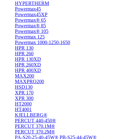
HYPERTHERM
Powermax45
Powermax45XP
Powermax® 65
Powermax® 85
Powermax® 105
Powermax 125
Powermax 1000-1250-1650
HPR 130
HPR 260
HPR 130XD
HPR 260XD
HPR 400XD
MAX200
MAXPRO200
HSD130
XPR 170
XPR 300
HT2000
HT4001
KJELLBERG®
PERCUT 440-450®
PERCUT 370.1M®
PERCUT 370.2M®
PA-S20-25-40-45W® PB-S25-44-45W®