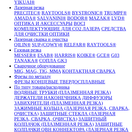
YIKUAI®
Лазерная резка
PRECITEC®
RAYTOOLS®
BYSTRONIC®
TRUMPF®
AMADA®
SALVANINI®
BODOR®
MAZAK®
LVD®
ОПТИКА И АКСЕССУАРЫ
BOCI
КОМПЛЕКТУЮЩИЕ ДЛЯ CO2 ЛАЗЕРА
СРЕДСТВА
ДЛЯ ОЧИСТКИ ОПТИКИ
Лазерная сварка и очистка
QILIN®
SUP (CQWY)®
RELFAR®
RAYTOOLS®
Газовая резка
MESSER®
ESAB®
HARRIS®
KOIKE®
GCE®
G03
TANAKA®
СОПЛА GK3
Сварочное оборудование
MIG, MAG, TIG, MMA
КОНТАКТНАЯ СВАРКА
Фрезы по металлу
ФРЕЗЫ КОНЦЕВЫЕ ТВЕРДОСПЛАВНЫЕ
По типу товара/расходника
ВОДЯНЫЕ ТРУБКИ (ПЛАЗМЕННАЯ РЕЗКА)
ДЕРЖАТЕЛИ НАКОНЕЧНИКА
ДИФФУЗОРЫ
ЗАВИХРИТЕЛИ (ПЛАЗМЕННАЯ РЕЗКА)
ЗАЖИМНЫЕ КОЛЬЦА (ЛАЗЕРНАЯ РЕЗКА, СВАРКА,
ОЧИСТКА)
ЗАЩИТНЫЕ СТЕКЛА (ЛАЗЕРНАЯ
РЕЗКА, СВАРКА, ОЧИСТКА)
ЗАЩИТНЫЙ
КОЛПАЧОК (ПЛАЗМЕННАЯ РЕЗКА)
ЗАЩИТНЫЕ
КОЛПАЧКИ QBH КОННЕКТОРА (ЛАЗЕРНАЯ РЕЗКА