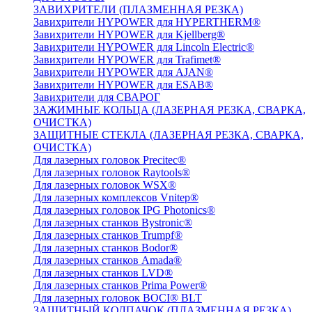
ЗАВИХРИТЕЛИ (ПЛАЗМЕННАЯ РЕЗКА)
Завихрители HYPOWER для HYPERTHERM®
Завихрители HYPOWER для Kjellberg®
Завихрители HYPOWER для Lincoln Electric®
Завихрители HYPOWER для Trafimet®
Завихрители HYPOWER для AJAN®
Завихрители HYPOWER для ESAB®
Завихрители для СВАРОГ
ЗАЖИМНЫЕ КОЛЬЦА (ЛАЗЕРНАЯ РЕЗКА, СВАРКА,
ОЧИСТКА)
ЗАЩИТНЫЕ СТЕКЛА (ЛАЗЕРНАЯ РЕЗКА, СВАРКА,
ОЧИСТКА)
Для лазерных головок Precitec®
Для лазерных головок Raytools®
Для лазерных головок WSX®
Для лазерных комплексов Vnitep®
Для лазерных головок IPG Photonics®
Для лазерных станков Bystronic®
Для лазерных станков Trumpf®
Для лазерных станков Bodor®
Для лазерных станков Amada®
Для лазерных станков LVD®
Для лазерных станков Prima Power®
Для лазерных головок BOCI® BLT
ЗАЩИТНЫЙ КОЛПАЧОК (ПЛАЗМЕННАЯ РЕЗКА)