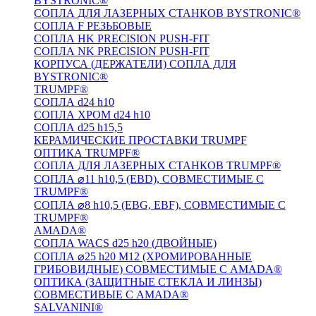
BYSTRONIC®
СОПЛА ДЛЯ ЛАЗЕРНЫХ СТАНКОВ BYSTRONIC®
СОПЛА F РЕЗЬБОВЫЕ
СОПЛА HK PRECISION PUSH-FIT
СОПЛА NK PRECISION PUSH-FIT
КОРПУСА (ДЕРЖАТЕЛИ) СОПЛА ДЛЯ
BYSTRONIC®
TRUMPF®
СОПЛА d24 h10
СОПЛА ХРОМ d24 h10
СОПЛА d25 h15,5
КЕРАМИЧЕСКИЕ ПРОСТАВКИ TRUMPF
ОПТИКА TRUMPF®
СОПЛА ДЛЯ ЛАЗЕРНЫХ СТАНКОВ TRUMPF®
СОПЛА ⌀11 h10,5 (EBD), СОВМЕСТИМЫЕ С
TRUMPF®
СОПЛА ⌀8 h10,5 (EBG, EBF), СОВМЕСТИМЫЕ С
TRUMPF®
AMADA®
СОПЛА WACS d25 h20 (ДВОЙНЫЕ)
СОПЛА ⌀25 h20 M12 (ХРОМИРОВАННЫЕ
ГРИБОВИДНЫЕ) СОВМЕСТИМЫЕ С AMADA®
ОПТИКА (ЗАЩИТНЫЕ СТЕКЛА И ЛИНЗЫ)
СОВМЕСТИВЫЕ С AMADA®
SALVANINI®