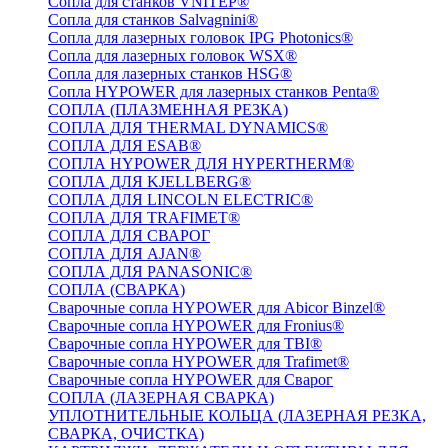
Сопла для станков VNITEP®
Сопла для станков Salvagnini®
Сопла для лазерных головок IPG Photonics®
Сопла для лазерных головок WSX®
Сопла для лазерных станков HSG®
Сопла HYPOWER для лазерных станков Penta®
СОПЛА (ПЛАЗМЕННАЯ РЕЗКА)
СОПЛА ДЛЯ THERMAL DYNAMICS®
СОПЛА ДЛЯ ESAB®
СОПЛА HYPOWER ДЛЯ HYPERTHERM®
СОПЛА ДЛЯ KJELLBERG®
СОПЛА ДЛЯ LINCOLN ELECTRIC®
СОПЛА ДЛЯ TRAFIMET®
СОПЛА ДЛЯ СВАРОГ
СОПЛА ДЛЯ AJAN®
СОПЛА ДЛЯ PANASONIC®
СОПЛА (СВАРКА)
Сварочные сопла HYPOWER для Abicor Binzel®
Сварочные сопла HYPOWER для Fronius®
Сварочные сопла HYPOWER для TBI®
Сварочные сопла HYPOWER для Trafimet®
Сварочные сопла HYPOWER для Сварог
СОПЛА (ЛАЗЕРНАЯ СВАРКА)
УПЛОТНИТЕЛЬНЫЕ КОЛЬЦА (ЛАЗЕРНАЯ РЕЗКА,
СВАРКА, ОЧИСТКА)