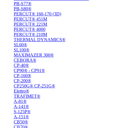
PB-S77®
PB-S80®
PERCUT® 160-170 (3D)
PERCUT® 451M
PERCUT® 221М
PERCUT® 4000
PERCUT® 210M
THERMAL DYNAMICS®
SL60®
SL100®
MAXIMAZER 300®
CEBORA®
CP-40®
CP90® - СP91®
CP-160®
CP-200®
CP250G® CP-251G®
Elettro®
TRAFIMET®
A-81®
A-141®
S-125P®
A-151®
СВ50®
СВ70®