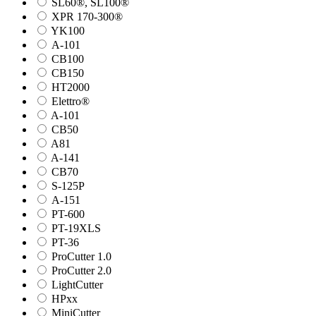
SL60®, SL100®
XPR 170-300®
YK100
А-101
СВ100
СВ150
HT2000
Elettro®
A-101
СВ50
A81
A-141
СВ70
S-125P
А-151
PT-600
PT-19XLS
PT-36
ProCutter 1.0
ProCutter 2.0
LightCutter
HPxx
MiniCutter