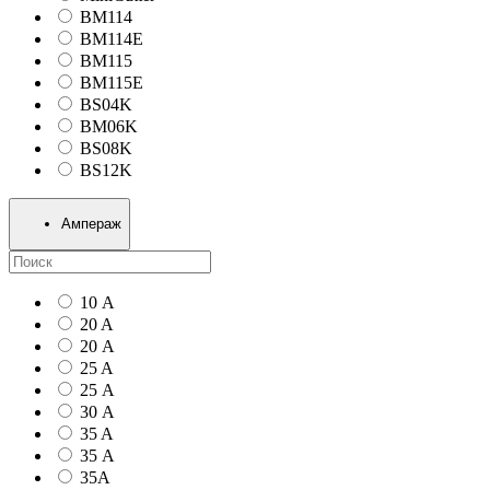
BM114
BM114E
BM115
BM115E
BS04K
BM06K
BS08K
BS12K
Ампераж
10 А
20 A
20 А
25 A
25 А
30 А
35 A
35 А
35А