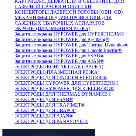
КАРТРИДЖИ, ДЕРЖАТЕЛИ И ОБЪЕКТИВЫ ДЛЯ
ЛАЗЕРНОЙ СВАРКИ И ОЧИСТКИ
КОННЕКТОРЫ ЛАЗЕРНОЙ ГОЛОВЫ (QBH, QD)
МЕХАНИЗМЫ ПОДАЧИ ПРОВОЛОКИ ДЛЯ
ЛАЗЕРНЫХ СВАРОЧНЫХ АППАРАТОВ
ЭКРАНЫ (ПЛАЗМЕННАЯ РЕЗКА)
Защитные экраны HYPOWER для HYPERTHERM®
Защитные экраны HYPOWER для Kjellberg®
Защитные экраны HYPOWER для Thermal Dynamics®
Защитные экраны HYPOWER для Lincoln Electric®
Защитные экраны HYPOWER для ESAB®
Защитные экраны HYPOWER для AJAN®
ЭЛЕКТРОДЫ (КОНТАКТНАЯ СВАРКА)
ЭЛЕКТРОДЫ (ПЛАЗМЕННАЯ РЕЗКА)
ЭЛЕКТРОДЫ ДЛЯ LINCOLN ELECTRIC®
ЭЛЕКТРОДЫ HYPOWER ДЛЯ HYPERTHERM®
ЭЛЕКТРОДЫ HYPOWER ДЛЯ KJELLBERG®
ЭЛЕКТРОДЫ ДЛЯ THERMAL DYNAMICS®
ЭЛЕКТРОДЫ ДЛЯ ESAB®
ЭЛЕКТРОДЫ ДЛЯ TRAFIMET®
ЭЛЕКТРОДЫ ДЛЯ СВАРОГ
ЭЛЕКТРОДЫ ДЛЯ AJAN®
ЭЛЕКТРОДЫ ДЛЯ PANASONIC®