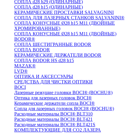
СОПЛА d28 h29 (ОДИНАРНЫЕ)
СОПЛА d28 h15 (ОДИНАРНЫЕ)
КЕРАМИЧЕСКИЕ ПРОСТАВКИ SALVAGNINI
СОПЛА ДЛЯ ЛАЗЕРНЫХ СТАНКОВ SALVANINI®
СОПЛА КОНУСНЫЕ Ø28 h15 M11 (ДВОЙНЫЕ
ХРОМИРОВАННЫЕ)
СОПЛА КОНУСНЫЕ Ø28 h15 M11 (ДВОЙНЫЕ)
BODOR®
СОПЛА ШЕСТИГРАННЫЕ BODOR
СОПЛА BODOR
КЕРАМИЧЕСКИЕ ДЕРЖАТЕЛИ BODOR
СОПЛА BODOR HS d28 h15
MAZAK®
LVD®
ОПТИКА И АКСЕССУАРЫ
СРЕДСТВА ДЛЯ ЧИСТКИ ОПТИКИ
BOCI
Лазерные режущие головки BOCI® (BOCHU®)
Оптика для лазерных головок BOCI®
Керамические держатели сопла BOCI®
Сопла для лазерных головок BOCI® (BOCHU®)
Расходные материалы BOCI® BLT310
Расходные материалы BOCI® BLT421
Расходные материалы BOCI® BLT421S
КОМПЛЕКТУЮЩИЕ ДЛЯ CO2 ЛАЗЕРА