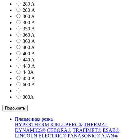
280 A
280 А
300 A
300 А
350 А
360 A
360 А
400 A
400 А
440 A
440 А
440А
450 А
600 А
300А
Подобрать
Плазменная резка
HYPERTHERM
KJELLBERG®
THERMAL
DYNAMICS®
CEBORA®
TRAFIMET®
ESAB®
LINCOLN ELECTRIC®
PANASONIC®
AJAN®