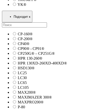
YK®
Подходит к
CP-160®
CP-200®
CP40®
CP90® - СP91®
CP250G® – CP251G®
HPR 130-260®
HPR 130XD-260XD-400XD®
HSD130®
LC25
LC30
LC65
LC105
MAX200®
MAXIMAZER 300®
MAXPRO200®
P-80