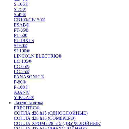
S-105®
S-75®
S-45®
СВ100-СВ150®
ESAB®
PT-36®
PT-600
PT-19XLS
SL60®
SL100®
LINCOLN ELECTRIC®
LC-105®
LC-65®
LC-25®
PANASONIC®
P-80®
P-160®
AJAN®
YIKUAI®
Лазерная резка
PRECITEC®
СОПЛА d28 h15 (ОДНОСЛОЙНЫЕ)
СОПЛА d28 h15 (СОМБРЕРО)
СОПЛА ХРОМ d28 h15 (ДВУХСЛОЙНЫЕ)
СОПЛА d28 h15 (ДВУХСЛОЙНЫЕ)