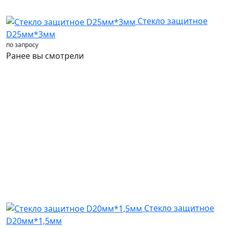
Стекло защитное
D25мм*3мм
D
по запросу
п
Ранее вы смотрели
Стекло защитное
D20мм*1,5мм