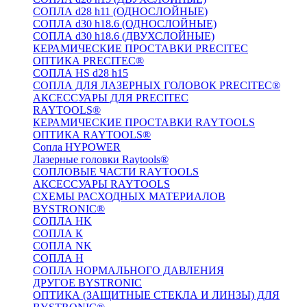
СОПЛА d28 h11 (ОДНОСЛОЙНЫЕ)
СОПЛА d30 h18.6 (ОДНОСЛОЙНЫЕ)
СОПЛА d30 h18.6 (ДВУХСЛОЙНЫЕ)
КЕРАМИЧЕСКИЕ ПРОСТАВКИ PRECITEC
ОПТИКА PRECITEC®
СОПЛА HS d28 h15
СОПЛА ДЛЯ ЛАЗЕРНЫХ ГОЛОВОК PRECITEC®
АКСЕССУАРЫ ДЛЯ PRECITEC
RAYTOOLS®
КЕРАМИЧЕСКИЕ ПРОСТАВКИ RAYTOOLS
ОПТИКА RAYTOOLS®
Сопла HYPOWER
Лазерные головки Raytools®
СОПЛОВЫЕ ЧАСТИ RAYTOOLS
АКСЕССУАРЫ RAYTOOLS
СХЕМЫ РАСХОДНЫХ МАТЕРИАЛОВ
BYSTRONIC®
СОПЛА HK
СОПЛА К
СОПЛА NK
СОПЛА H
СОПЛА НОРМАЛЬНОГО ДАВЛЕНИЯ
ДРУГОЕ BYSTRONIC
ОПТИКА (ЗАЩИТНЫЕ СТЕКЛА И ЛИНЗЫ) ДЛЯ