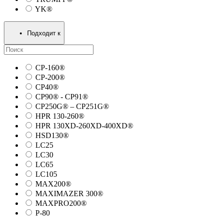
YK®
Подходит к
CP-160®
CP-200®
CP40®
CP90® - СP91®
CP250G® – CP251G®
HPR 130-260®
HPR 130XD-260XD-400XD®
HSD130®
LC25
LC30
LC65
LC105
MAX200®
MAXIMAZER 300®
MAXPRO200®
P-80