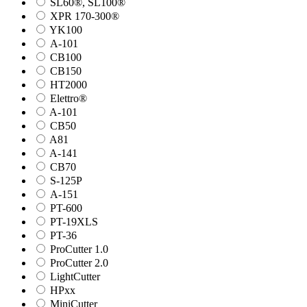
SL60®, SL100®
XPR 170-300®
YK100
А-101
СВ100
СВ150
HT2000
Elettro®
A-101
СВ50
A81
A-141
СВ70
S-125P
А-151
PT-600
PT-19XLS
PT-36
ProCutter 1.0
ProCutter 2.0
LightCutter
HPxx
MiniCutter