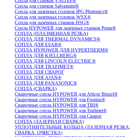
Сопла для станков VNITEP®
Сопла для станков Salvagnini®
Сопла для лазерных головок IPG Photonics®
Сопла для лазерных головок WSX®
Сопла для лазерных станков HSG®
Сопла HYPOWER для лазерных станков Penta®
СОПЛА (ПЛАЗМЕННАЯ РЕЗКА)
СОПЛА ДЛЯ THERMAL DYNAMICS®
СОПЛА ДЛЯ ESAB®
СОПЛА HYPOWER ДЛЯ HYPERTHERM®
СОПЛА ДЛЯ KJELLBERG®
СОПЛА ДЛЯ LINCOLN ELECTRIC®
СОПЛА ДЛЯ TRAFIMET®
СОПЛА ДЛЯ СВАРОГ
СОПЛА ДЛЯ AJAN®
СОПЛА ДЛЯ PANASONIC®
СОПЛА (СВАРКА)
Сварочные сопла HYPOWER для Abicor Binzel®
Сварочные сопла HYPOWER для Fronius®
Сварочные сопла HYPOWER для TBI®
Сварочные сопла HYPOWER для Trafimet®
Сварочные сопла HYPOWER для Сварог
СОПЛА (ЛАЗЕРНАЯ СВАРКА)
УПЛОТНИТЕЛЬНЫЕ КОЛЬЦА (ЛАЗЕРНАЯ РЕЗКА,
СВАРКА, ОЧИСТКА)