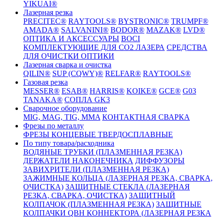
YIKUAI®
Лазерная резка
PRECITEC®
RAYTOOLS®
BYSTRONIC®
TRUMPF®
AMADA®
SALVANINI®
BODOR®
MAZAK®
LVD®
ОПТИКА И АКСЕССУАРЫ
BOCI
КОМПЛЕКТУЮЩИЕ ДЛЯ CO2 ЛАЗЕРА
СРЕДСТВА
ДЛЯ ОЧИСТКИ ОПТИКИ
Лазерная сварка и очистка
QILIN®
SUP (CQWY)®
RELFAR®
RAYTOOLS®
Газовая резка
MESSER®
ESAB®
HARRIS®
KOIKE®
GCE®
G03
TANAKA®
СОПЛА GK3
Сварочное оборудование
MIG, MAG, TIG, MMA
КОНТАКТНАЯ СВАРКА
Фрезы по металлу
ФРЕЗЫ КОНЦЕВЫЕ ТВЕРДОСПЛАВНЫЕ
По типу товара/расходника
ВОДЯНЫЕ ТРУБКИ (ПЛАЗМЕННАЯ РЕЗКА)
ДЕРЖАТЕЛИ НАКОНЕЧНИКА
ДИФФУЗОРЫ
ЗАВИХРИТЕЛИ (ПЛАЗМЕННАЯ РЕЗКА)
ЗАЖИМНЫЕ КОЛЬЦА (ЛАЗЕРНАЯ РЕЗКА, СВАРКА,
ОЧИСТКА)
ЗАЩИТНЫЕ СТЕКЛА (ЛАЗЕРНАЯ
РЕЗКА, СВАРКА, ОЧИСТКА)
ЗАЩИТНЫЙ
КОЛПАЧОК (ПЛАЗМЕННАЯ РЕЗКА)
ЗАЩИТНЫЕ
КОЛПАЧКИ QBH КОННЕКТОРА (ЛАЗЕРНАЯ РЕЗКА