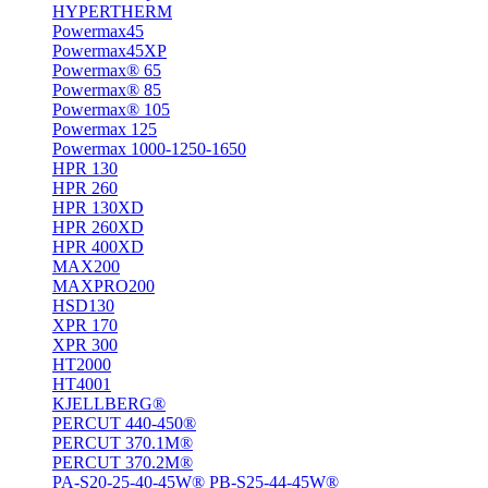
HYPERTHERM
Powermax45
Powermax45XP
Powermax® 65
Powermax® 85
Powermax® 105
Powermax 125
Powermax 1000-1250-1650
HPR 130
HPR 260
HPR 130XD
HPR 260XD
HPR 400XD
MAX200
MAXPRO200
HSD130
XPR 170
XPR 300
HT2000
HT4001
KJELLBERG®
PERCUT 440-450®
PERCUT 370.1M®
PERCUT 370.2M®
PA-S20-25-40-45W® PB-S25-44-45W®