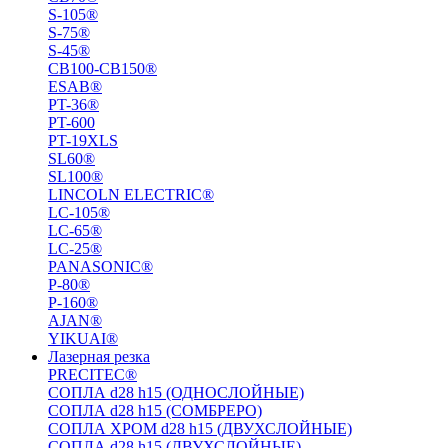
S-105®
S-75®
S-45®
СВ100-СВ150®
ESAB®
PT-36®
PT-600
PT-19XLS
SL60®
SL100®
LINCOLN ELECTRIC®
LC-105®
LC-65®
LC-25®
PANASONIC®
P-80®
P-160®
AJAN®
YIKUAI®
Лазерная резка
PRECITEC®
СОПЛА d28 h15 (ОДНОСЛОЙНЫЕ)
СОПЛА d28 h15 (СОМБРЕРО)
СОПЛА ХРОМ d28 h15 (ДВУХСЛОЙНЫЕ)
СОПЛА d28 h15 (ДВУХСЛОЙНЫЕ)