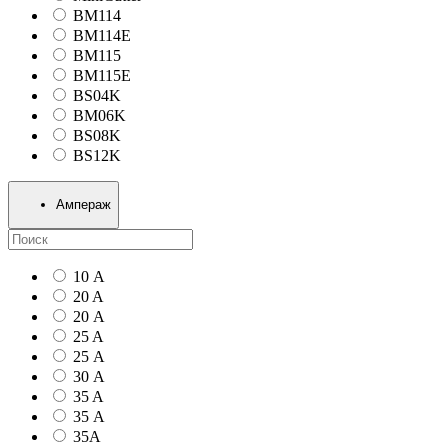
BM114
BM114E
BM115
BM115E
BS04K
BM06K
BS08K
BS12K
Ампераж
10 А
20 A
20 А
25 A
25 А
30 А
35 A
35 А
35А