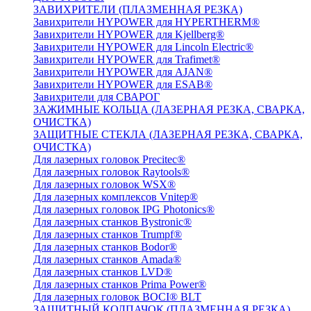
ЗАВИХРИТЕЛИ (ПЛАЗМЕННАЯ РЕЗКА)
Завихрители HYPOWER для HYPERTHERM®
Завихрители HYPOWER для Kjellberg®
Завихрители HYPOWER для Lincoln Electric®
Завихрители HYPOWER для Trafimet®
Завихрители HYPOWER для AJAN®
Завихрители HYPOWER для ESAB®
Завихрители для СВАРОГ
ЗАЖИМНЫЕ КОЛЬЦА (ЛАЗЕРНАЯ РЕЗКА, СВАРКА,
ОЧИСТКА)
ЗАЩИТНЫЕ СТЕКЛА (ЛАЗЕРНАЯ РЕЗКА, СВАРКА,
ОЧИСТКА)
Для лазерных головок Precitec®
Для лазерных головок Raytools®
Для лазерных головок WSX®
Для лазерных комплексов Vnitep®
Для лазерных головок IPG Photonics®
Для лазерных станков Bystronic®
Для лазерных станков Trumpf®
Для лазерных станков Bodor®
Для лазерных станков Amada®
Для лазерных станков LVD®
Для лазерных станков Prima Power®
Для лазерных головок BOCI® BLT
ЗАЩИТНЫЙ КОЛПАЧОК (ПЛАЗМЕННАЯ РЕЗКА)