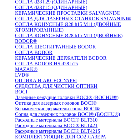
СОПЛА d28 h29 (ОДИНАРНЫЕ)
СОПЛА d28 h15 (ОДИНАРНЫЕ)
КЕРАМИЧЕСКИЕ ПРОСТАВКИ SALVAGNINI
СОПЛА ДЛЯ ЛАЗЕРНЫХ СТАНКОВ SALVANINI®
СОПЛА КОНУСНЫЕ Ø28 h15 M11 (ДВОЙНЫЕ
ХРОМИРОВАННЫЕ)
СОПЛА КОНУСНЫЕ Ø28 h15 M11 (ДВОЙНЫЕ)
BODOR®
СОПЛА ШЕСТИГРАННЫЕ BODOR
СОПЛА BODOR
КЕРАМИЧЕСКИЕ ДЕРЖАТЕЛИ BODOR
СОПЛА BODOR HS d28 h15
MAZAK®
LVD®
ОПТИКА И АКСЕССУАРЫ
СРЕДСТВА ДЛЯ ЧИСТКИ ОПТИКИ
BOCI
Лазерные режущие головки BOCI® (BOCHU®)
Оптика для лазерных головок BOCI®
Керамические держатели сопла BOCI®
Сопла для лазерных головок BOCI® (BOCHU®)
Расходные материалы BOCI® BLT310
Расходные материалы BOCI® BLT421
Расходные материалы BOCI® BLT421S
КОМПЛЕКТУЮЩИЕ ДЛЯ CO2 ЛАЗЕРА