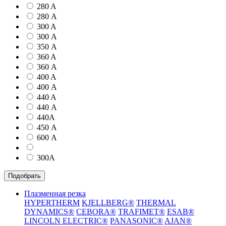
280 A
280 А
300 A
300 А
350 А
360 A
360 А
400 A
400 А
440 A
440 А
440А
450 А
600 А
300А
Подобрать
Плазменная резка
HYPERTHERM
KJELLBERG®
THERMAL
DYNAMICS®
CEBORA®
TRAFIMET®
ESAB®
LINCOLN ELECTRIC®
PANASONIC®
AJAN®