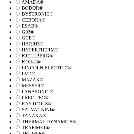
AMADA®
BODOR®
BYSTRONIC®
CEBORA®
ESAB®
G03®
GCE®
HARRIS®
HYPERTHERM®
KJELLBERG®
KOIKE®
LINCOLN ELECTRIC®
LVD®
MAZAK®
MESSER®
PANASONIC®
PRECITEC®
RAYTOOLS®
SALVAGNINI®
TANAKA®
THERMAL DYNAMICS®
TRAFIMET®
TRUMPF®