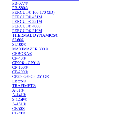
PB-S77®
PB-S80®
PERCUT® 160-170 (3D)
PERCUT® 451M
PERCUT® 221М
PERCUT® 4000
PERCUT® 210M
THERMAL DYNAMICS®
SL60®
SL100®
MAXIMAZER 300®
CEBORA®
CP-40®
CP90® - СP91®
CP-160®
CP-200®
CP250G® CP-251G®
Elettro®
TRAFIMET®
A-81®
A-141®
S-125P®
A-151®
СВ50®
СВ70®