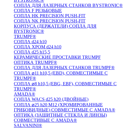
BYSTRONIC®
СОПЛА ДЛЯ ЛАЗЕРНЫХ СТАНКОВ BYSTRONIC®
СОПЛА F РЕЗЬБОВЫЕ
СОПЛА HK PRECISION PUSH-FIT
СОПЛА NK PRECISION PUSH-FIT
КОРПУСА (ДЕРЖАТЕЛИ) СОПЛА ДЛЯ
BYSTRONIC®
TRUMPF®
СОПЛА d24 h10
СОПЛА ХРОМ d24 h10
СОПЛА d25 h15,5
КЕРАМИЧЕСКИЕ ПРОСТАВКИ TRUMPF
ОПТИКА TRUMPF®
СОПЛА ДЛЯ ЛАЗЕРНЫХ СТАНКОВ TRUMPF®
СОПЛА ⌀11 h10,5 (EBD), СОВМЕСТИМЫЕ С
TRUMPF®
СОПЛА ⌀8 h10,5 (EBG, EBF), СОВМЕСТИМЫЕ С
TRUMPF®
AMADA®
СОПЛА WACS d25 h20 (ДВОЙНЫЕ)
СОПЛА ⌀25 h20 M12 (ХРОМИРОВАННЫЕ
ГРИБОВИДНЫЕ) СОВМЕСТИМЫЕ С AMADA®
ОПТИКА (ЗАЩИТНЫЕ СТЕКЛА И ЛИНЗЫ)
СОВМЕСТИВЫЕ С AMADA®
SALVANINI®