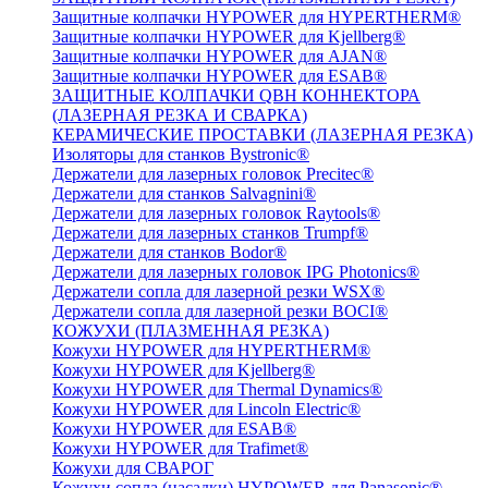
Защитные колпачки HYPOWER для HYPERTHERM®
Защитные колпачки HYPOWER для Kjellberg®
Защитные колпачки HYPOWER для AJAN®
Защитные колпачки HYPOWER для ESAB®
ЗАЩИТНЫЕ КОЛПАЧКИ QBH КОННЕКТОРА
(ЛАЗЕРНАЯ РЕЗКА И СВАРКА)
КЕРАМИЧЕСКИЕ ПРОСТАВКИ (ЛАЗЕРНАЯ РЕЗКА)
Изоляторы для станков Bystronic®
Держатели для лазерных головок Precitec®
Держатели для станков Salvagnini®
Держатели для лазерных головок Raytools®
Держатели для лазерных станков Trumpf®
Держатели для станков Bodor®
Держатели для лазерных головок IPG Photonics®
Держатели сопла для лазерной резки WSX®
Держатели сопла для лазерной резки BOCI®
КОЖУХИ (ПЛАЗМЕННАЯ РЕЗКА)
Кожухи HYPOWER для HYPERTHERM®
Кожухи HYPOWER для Kjellberg®
Кожухи HYPOWER для Thermal Dynamics®
Кожухи HYPOWER для Lincoln Electric®
Кожухи HYPOWER для ESAB®
Кожухи HYPOWER для Trafimet®
Кожухи для СВАРОГ
Кожухи сопла (насадки) HYPOWER для Panasonic®