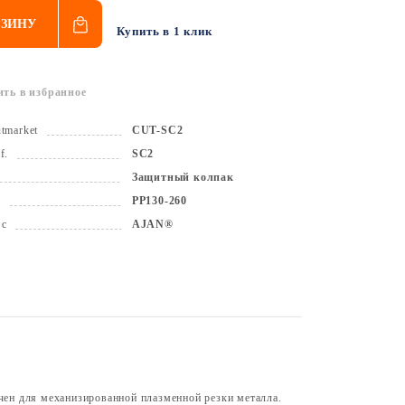
РЗИНУ
Купить в 1 клик
ить в избранное
tmarket
СUT-SC2
f.
SC2
Защитный колпак
к
PP130-260
 с
AJAN®
чен для механизированной плазменной резки металла.