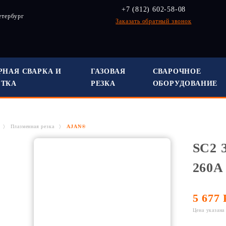
+7 (812) 602-58-08
етербург
Заказать обратный звонок
РНАЯ СВАРКА И
ГАЗОВАЯ
СВАРОЧНОЕ
СТКА
РЕЗКА
ОБОРУДОВАНИЕ
Плазменная резка
AJAN®
SC2
260А
5 677 
Цена указана