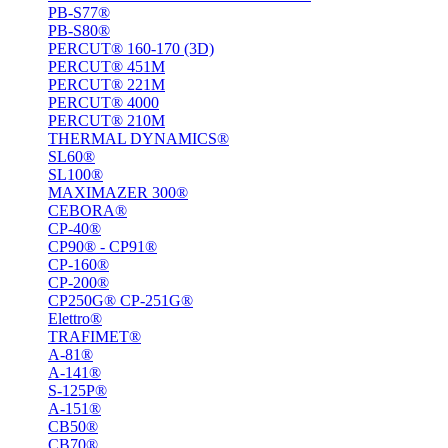
PB-S77®
PB-S80®
PERCUT® 160-170 (3D)
PERCUT® 451M
PERCUT® 221М
PERCUT® 4000
PERCUT® 210M
THERMAL DYNAMICS®
SL60®
SL100®
MAXIMAZER 300®
CEBORA®
CP-40®
CP90® - СP91®
CP-160®
CP-200®
CP250G® CP-251G®
Elettro®
TRAFIMET®
A-81®
A-141®
S-125P®
A-151®
СВ50®
СВ70®