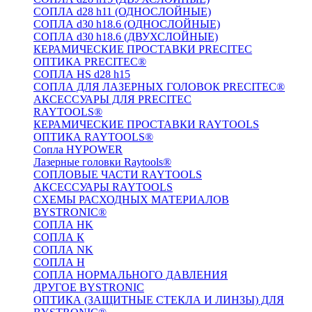
СОПЛА d28 h11 (ОДНОСЛОЙНЫЕ)
СОПЛА d30 h18.6 (ОДНОСЛОЙНЫЕ)
СОПЛА d30 h18.6 (ДВУХСЛОЙНЫЕ)
КЕРАМИЧЕСКИЕ ПРОСТАВКИ PRECITEC
ОПТИКА PRECITEC®
СОПЛА HS d28 h15
СОПЛА ДЛЯ ЛАЗЕРНЫХ ГОЛОВОК PRECITEC®
АКСЕССУАРЫ ДЛЯ PRECITEC
RAYTOOLS®
КЕРАМИЧЕСКИЕ ПРОСТАВКИ RAYTOOLS
ОПТИКА RAYTOOLS®
Сопла HYPOWER
Лазерные головки Raytools®
СОПЛОВЫЕ ЧАСТИ RAYTOOLS
АКСЕССУАРЫ RAYTOOLS
СХЕМЫ РАСХОДНЫХ МАТЕРИАЛОВ
BYSTRONIC®
СОПЛА HK
СОПЛА К
СОПЛА NK
СОПЛА H
СОПЛА НОРМАЛЬНОГО ДАВЛЕНИЯ
ДРУГОЕ BYSTRONIC
ОПТИКА (ЗАЩИТНЫЕ СТЕКЛА И ЛИНЗЫ) ДЛЯ