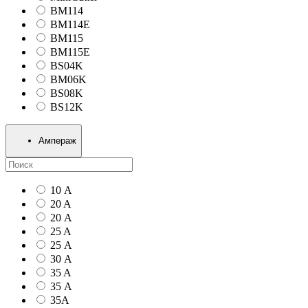
BM114
BM114E
BM115
BM115E
BS04K
BM06K
BS08K
BS12K
Ампераж
10 А
20 A
20 А
25 A
25 А
30 А
35 A
35 А
35А