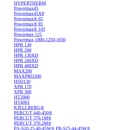
HYPERTHERM
Powermax45
Powermax45XP
Powermax® 65
Powermax® 85
Powermax® 105
Powermax 125
Powermax 1000-1250-1650
HPR 130
HPR 260
HPR 130XD
HPR 260XD
HPR 400XD
MAX200
MAXPRO200
HSD130
XPR 170
XPR 300
HT2000
HT4001
KJELLBERG®
PERCUT 440-450®
PERCUT 370.1M®
PERCUT 370.2M®
PA-S20-25-40-45W® PB-S25-44-45W®