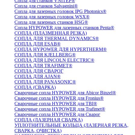
Сопла для станков VNITEP®
Сопла для станков Salvagnini®
Сопла для лазерных головок IPG Photonics®
Сопла для лазерных головок WSX®
Сопла для лазерных станков HSG®
Сопла HYPOWER для лазерных станков Penta®
СОПЛА (ПЛАЗМЕННАЯ РЕЗКА)
СОПЛА ДЛЯ THERMAL DYNAMICS®
СОПЛА ДЛЯ ESAB®
СОПЛА HYPOWER ДЛЯ HYPERTHERM®
СОПЛА ДЛЯ KJELLBERG®
СОПЛА ДЛЯ LINCOLN ELECTRIC®
СОПЛА ДЛЯ TRAFIMET®
СОПЛА ДЛЯ СВАРОГ
СОПЛА ДЛЯ AJAN®
СОПЛА ДЛЯ PANASONIC®
СОПЛА (СВАРКА)
Сварочные сопла HYPOWER для Abicor Binzel®
Сварочные сопла HYPOWER для Fronius®
Сварочные сопла HYPOWER для TBI®
Сварочные сопла HYPOWER для Trafimet®
Сварочные сопла HYPOWER для Сварог
СОПЛА (ЛАЗЕРНАЯ СВАРКА)
УПЛОТНИТЕЛЬНЫЕ КОЛЬЦА (ЛАЗЕРНАЯ РЕЗКА,
СВАРКА, ОЧИСТКА)