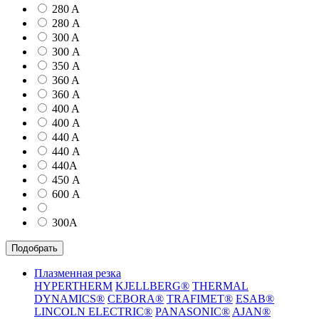
280 A
280 А
300 A
300 А
350 А
360 A
360 А
400 A
400 А
440 A
440 А
440А
450 А
600 А
300А
Подобрать
Плазменная резка
HYPERTHERM
KJELLBERG®
THERMAL
DYNAMICS®
CEBORA®
TRAFIMET®
ESAB®
LINCOLN ELECTRIC®
PANASONIC®
AJAN®