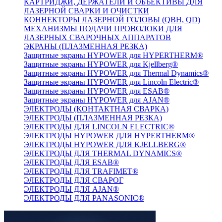
КАРТРИДЖИ, ДЕРЖАТЕЛИ И ОБЪЕКТИВЫ ДЛЯ
ЛАЗЕРНОЙ СВАРКИ И ОЧИСТКИ
КОННЕКТОРЫ ЛАЗЕРНОЙ ГОЛОВЫ (QBH, QD)
МЕХАНИЗМЫ ПОДАЧИ ПРОВОЛОКИ ДЛЯ
ЛАЗЕРНЫХ СВАРОЧНЫХ АППАРАТОВ
ЭКРАНЫ (ПЛАЗМЕННАЯ РЕЗКА)
Защитные экраны HYPOWER для HYPERTHERM®
Защитные экраны HYPOWER для Kjellberg®
Защитные экраны HYPOWER для Thermal Dynamics®
Защитные экраны HYPOWER для Lincoln Electric®
Защитные экраны HYPOWER для ESAB®
Защитные экраны HYPOWER для AJAN®
ЭЛЕКТРОДЫ (КОНТАКТНАЯ СВАРКА)
ЭЛЕКТРОДЫ (ПЛАЗМЕННАЯ РЕЗКА)
ЭЛЕКТРОДЫ ДЛЯ LINCOLN ELECTRIC®
ЭЛЕКТРОДЫ HYPOWER ДЛЯ HYPERTHERM®
ЭЛЕКТРОДЫ HYPOWER ДЛЯ KJELLBERG®
ЭЛЕКТРОДЫ ДЛЯ THERMAL DYNAMICS®
ЭЛЕКТРОДЫ ДЛЯ ESAB®
ЭЛЕКТРОДЫ ДЛЯ TRAFIMET®
ЭЛЕКТРОДЫ ДЛЯ СВАРОГ
ЭЛЕКТРОДЫ ДЛЯ AJAN®
ЭЛЕКТРОДЫ ДЛЯ PANASONIC®