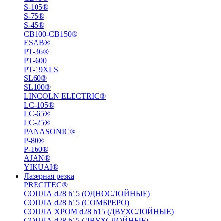
S-105®
S-75®
S-45®
СВ100-СВ150®
ESAB®
PT-36®
PT-600
PT-19XLS
SL60®
SL100®
LINCOLN ELECTRIC®
LC-105®
LC-65®
LC-25®
PANASONIC®
P-80®
P-160®
AJAN®
YIKUAI®
Лазерная резка
PRECITEC®
СОПЛА d28 h15 (ОДНОСЛОЙНЫЕ)
СОПЛА d28 h15 (СОМБРЕРО)
СОПЛА ХРОМ d28 h15 (ДВУХСЛОЙНЫЕ)
СОПЛА d28 h15 (ДВУХСЛОЙНЫЕ)