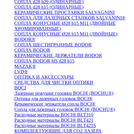
СОПЛА d28 h29 (ОДИНАРНЫЕ)
СОПЛА d28 h15 (ОДИНАРНЫЕ)
КЕРАМИЧЕСКИЕ ПРОСТАВКИ SALVAGNINI
СОПЛА ДЛЯ ЛАЗЕРНЫХ СТАНКОВ SALVANINI®
СОПЛА КОНУСНЫЕ Ø28 h15 M11 (ДВОЙНЫЕ
ХРОМИРОВАННЫЕ)
СОПЛА КОНУСНЫЕ Ø28 h15 M11 (ДВОЙНЫЕ)
BODOR®
СОПЛА ШЕСТИГРАННЫЕ BODOR
СОПЛА BODOR
КЕРАМИЧЕСКИЕ ДЕРЖАТЕЛИ BODOR
СОПЛА BODOR HS d28 h15
MAZAK®
LVD®
ОПТИКА И АКСЕССУАРЫ
СРЕДСТВА ДЛЯ ЧИСТКИ ОПТИКИ
BOCI
Лазерные режущие головки BOCI® (BOCHU®)
Оптика для лазерных головок BOCI®
Керамические держатели сопла BOCI®
Сопла для лазерных головок BOCI® (BOCHU®)
Расходные материалы BOCI® BLT310
Расходные материалы BOCI® BLT421
Расходные материалы BOCI® BLT421S
КОМПЛЕКТУЮЩИЕ ДЛЯ CO2 ЛАЗЕРА