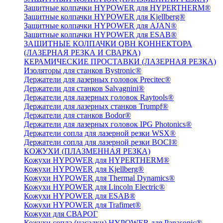
Защитные колпачки HYPOWER для HYPERTHERM®
Защитные колпачки HYPOWER для Kjellberg®
Защитные колпачки HYPOWER для AJAN®
Защитные колпачки HYPOWER для ESAB®
ЗАЩИТНЫЕ КОЛПАЧКИ QBH КОННЕКТОРА
(ЛАЗЕРНАЯ РЕЗКА И СВАРКА)
КЕРАМИЧЕСКИЕ ПРОСТАВКИ (ЛАЗЕРНАЯ РЕЗКА)
Изоляторы для станков Bystronic®
Держатели для лазерных головок Precitec®
Держатели для станков Salvagnini®
Держатели для лазерных головок Raytools®
Держатели для лазерных станков Trumpf®
Держатели для станков Bodor®
Держатели для лазерных головок IPG Photonics®
Держатели сопла для лазерной резки WSX®
Держатели сопла для лазерной резки BOCI®
КОЖУХИ (ПЛАЗМЕННАЯ РЕЗКА)
Кожухи HYPOWER для HYPERTHERM®
Кожухи HYPOWER для Kjellberg®
Кожухи HYPOWER для Thermal Dynamics®
Кожухи HYPOWER для Lincoln Electric®
Кожухи HYPOWER для ESAB®
Кожухи HYPOWER для Trafimet®
Кожухи для СВАРОГ
Кожухи сопла (насадки) HYPOWER для Panasonic®