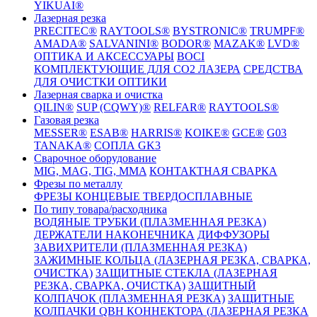
YIKUAI®
Лазерная резка
PRECITEC®
RAYTOOLS®
BYSTRONIC®
TRUMPF®
AMADA®
SALVANINI®
BODOR®
MAZAK®
LVD®
ОПТИКА И АКСЕССУАРЫ
BOCI
КОМПЛЕКТУЮЩИЕ ДЛЯ CO2 ЛАЗЕРА
СРЕДСТВА
ДЛЯ ОЧИСТКИ ОПТИКИ
Лазерная сварка и очистка
QILIN®
SUP (CQWY)®
RELFAR®
RAYTOOLS®
Газовая резка
MESSER®
ESAB®
HARRIS®
KOIKE®
GCE®
G03
TANAKA®
СОПЛА GK3
Сварочное оборудование
MIG, MAG, TIG, MMA
КОНТАКТНАЯ СВАРКА
Фрезы по металлу
ФРЕЗЫ КОНЦЕВЫЕ ТВЕРДОСПЛАВНЫЕ
По типу товара/расходника
ВОДЯНЫЕ ТРУБКИ (ПЛАЗМЕННАЯ РЕЗКА)
ДЕРЖАТЕЛИ НАКОНЕЧНИКА
ДИФФУЗОРЫ
ЗАВИХРИТЕЛИ (ПЛАЗМЕННАЯ РЕЗКА)
ЗАЖИМНЫЕ КОЛЬЦА (ЛАЗЕРНАЯ РЕЗКА, СВАРКА,
ОЧИСТКА)
ЗАЩИТНЫЕ СТЕКЛА (ЛАЗЕРНАЯ
РЕЗКА, СВАРКА, ОЧИСТКА)
ЗАЩИТНЫЙ
КОЛПАЧОК (ПЛАЗМЕННАЯ РЕЗКА)
ЗАЩИТНЫЕ
КОЛПАЧКИ QBH КОННЕКТОРА (ЛАЗЕРНАЯ РЕЗКА