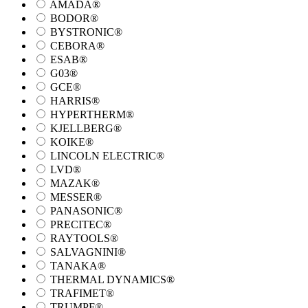
AMADA®
BODOR®
BYSTRONIC®
CEBORA®
ESAB®
G03®
GCE®
HARRIS®
HYPERTHERM®
KJELLBERG®
KOIKE®
LINCOLN ELECTRIC®
LVD®
MAZAK®
MESSER®
PANASONIC®
PRECITEC®
RAYTOOLS®
SALVAGNINI®
TANAKA®
THERMAL DYNAMICS®
TRAFIMET®
TRUMPF®