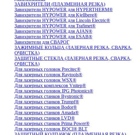
ЗАВИХРИТЕЛИ (ПЛАЗМЕННАЯ РЕЗКА)
Завихрители HYPOWER для HYPERTHERM®
Завихрители HYPOWER для Kjellberg®
Завихрители HYPOWER для Lincoln Electric®
Завихрители HYPOWER для Trafimet®
Завихрители HYPOWER для AJAN®
Завихрители HYPOWER для ESAB®
Завихрители для СВАРОГ
ЗАЖИМНЫЕ КОЛЬЦА (ЛАЗЕРНАЯ РЕЗКА, СВАРКА,
ОЧИСТКА)
ЗАЩИТНЫЕ СТЕКЛА (ЛАЗЕРНАЯ РЕЗКА, СВАРКА,
ОЧИСТКА)
Для лазерных головок Precitec®
Для лазерных головок Raytools®
Для лазерных головок WSX®
Для лазерных комплексов Vnitep®
Для лазерных головок IPG Photonics®
Для лазерных станков Bystronic®
Для лазерных станков Trumpf®
Для лазерных станков Bodor®
Для лазерных станков Amada®
Для лазерных станков LVD®
Для лазерных станков Prima Power®
Для лазерных головок BOCI® BLT
ЗАЩИТНЫЙ КОЛПАЧОК (ПЛАЗМЕННАЯ РЕЗКА)