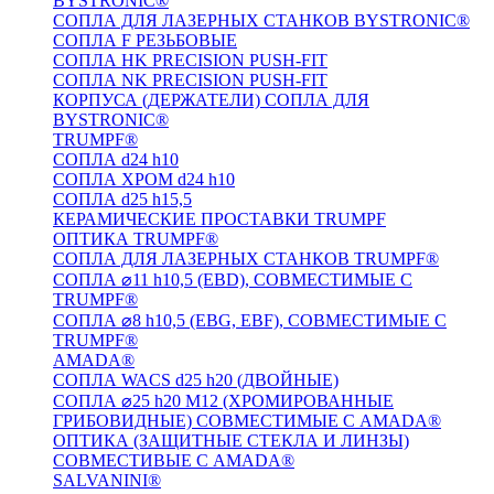
BYSTRONIC®
СОПЛА ДЛЯ ЛАЗЕРНЫХ СТАНКОВ BYSTRONIC®
СОПЛА F РЕЗЬБОВЫЕ
СОПЛА HK PRECISION PUSH-FIT
СОПЛА NK PRECISION PUSH-FIT
КОРПУСА (ДЕРЖАТЕЛИ) СОПЛА ДЛЯ
BYSTRONIC®
TRUMPF®
СОПЛА d24 h10
СОПЛА ХРОМ d24 h10
СОПЛА d25 h15,5
КЕРАМИЧЕСКИЕ ПРОСТАВКИ TRUMPF
ОПТИКА TRUMPF®
СОПЛА ДЛЯ ЛАЗЕРНЫХ СТАНКОВ TRUMPF®
СОПЛА ⌀11 h10,5 (EBD), СОВМЕСТИМЫЕ С
TRUMPF®
СОПЛА ⌀8 h10,5 (EBG, EBF), СОВМЕСТИМЫЕ С
TRUMPF®
AMADA®
СОПЛА WACS d25 h20 (ДВОЙНЫЕ)
СОПЛА ⌀25 h20 M12 (ХРОМИРОВАННЫЕ
ГРИБОВИДНЫЕ) СОВМЕСТИМЫЕ С AMADA®
ОПТИКА (ЗАЩИТНЫЕ СТЕКЛА И ЛИНЗЫ)
СОВМЕСТИВЫЕ С AMADA®
SALVANINI®