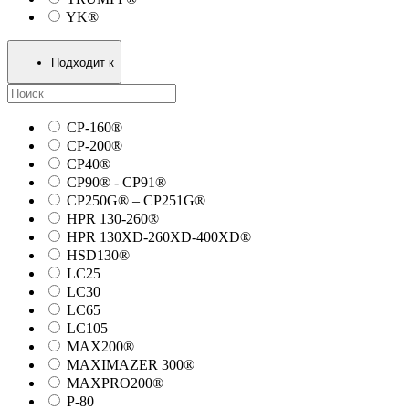
YK®
Подходит к
CP-160®
CP-200®
CP40®
CP90® - СP91®
CP250G® – CP251G®
HPR 130-260®
HPR 130XD-260XD-400XD®
HSD130®
LC25
LC30
LC65
LC105
MAX200®
MAXIMAZER 300®
MAXPRO200®
P-80