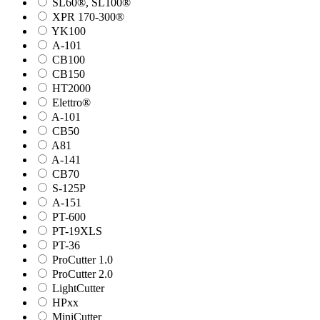
SL60®, SL100®
XPR 170-300®
YK100
А-101
СВ100
СВ150
HT2000
Elettro®
A-101
СВ50
A81
A-141
СВ70
S-125P
А-151
PT-600
PT-19XLS
PT-36
ProCutter 1.0
ProCutter 2.0
LightCutter
HPxx
MiniCutter