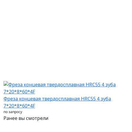
Фреза концевая твердосплавная HRC55 4 зуба
Ф
7*20*8*60*4F
1
по запросу
п
Ранее вы смотрели