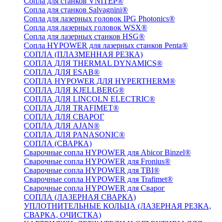
Сопла для станков VNITEP®
Сопла для станков Salvagnini®
Сопла для лазерных головок IPG Photonics®
Сопла для лазерных головок WSX®
Сопла для лазерных станков HSG®
Сопла HYPOWER для лазерных станков Penta®
СОПЛА (ПЛАЗМЕННАЯ РЕЗКА)
СОПЛА ДЛЯ THERMAL DYNAMICS®
СОПЛА ДЛЯ ESAB®
СОПЛА HYPOWER ДЛЯ HYPERTHERM®
СОПЛА ДЛЯ KJELLBERG®
СОПЛА ДЛЯ LINCOLN ELECTRIC®
СОПЛА ДЛЯ TRAFIMET®
СОПЛА ДЛЯ СВАРОГ
СОПЛА ДЛЯ AJAN®
СОПЛА ДЛЯ PANASONIC®
СОПЛА (СВАРКА)
Сварочные сопла HYPOWER для Abicor Binzel®
Сварочные сопла HYPOWER для Fronius®
Сварочные сопла HYPOWER для TBI®
Сварочные сопла HYPOWER для Trafimet®
Сварочные сопла HYPOWER для Сварог
СОПЛА (ЛАЗЕРНАЯ СВАРКА)
УПЛОТНИТЕЛЬНЫЕ КОЛЬЦА (ЛАЗЕРНАЯ РЕЗКА,
СВАРКА, ОЧИСТКА)