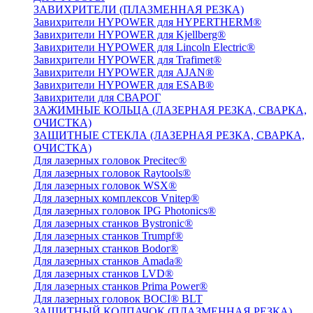
ЗАВИХРИТЕЛИ (ПЛАЗМЕННАЯ РЕЗКА)
Завихрители HYPOWER для HYPERTHERM®
Завихрители HYPOWER для Kjellberg®
Завихрители HYPOWER для Lincoln Electric®
Завихрители HYPOWER для Trafimet®
Завихрители HYPOWER для AJAN®
Завихрители HYPOWER для ESAB®
Завихрители для СВАРОГ
ЗАЖИМНЫЕ КОЛЬЦА (ЛАЗЕРНАЯ РЕЗКА, СВАРКА,
ОЧИСТКА)
ЗАЩИТНЫЕ СТЕКЛА (ЛАЗЕРНАЯ РЕЗКА, СВАРКА,
ОЧИСТКА)
Для лазерных головок Precitec®
Для лазерных головок Raytools®
Для лазерных головок WSX®
Для лазерных комплексов Vnitep®
Для лазерных головок IPG Photonics®
Для лазерных станков Bystronic®
Для лазерных станков Trumpf®
Для лазерных станков Bodor®
Для лазерных станков Amada®
Для лазерных станков LVD®
Для лазерных станков Prima Power®
Для лазерных головок BOCI® BLT
ЗАЩИТНЫЙ КОЛПАЧОК (ПЛАЗМЕННАЯ РЕЗКА)