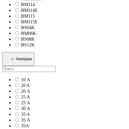
BM114
BM114E
BM115
BM115E
BS04K
BM06K
BS08K
BS12K
Ампераж
10 А
20 A
20 А
25 A
25 А
30 А
35 A
35 А
35А