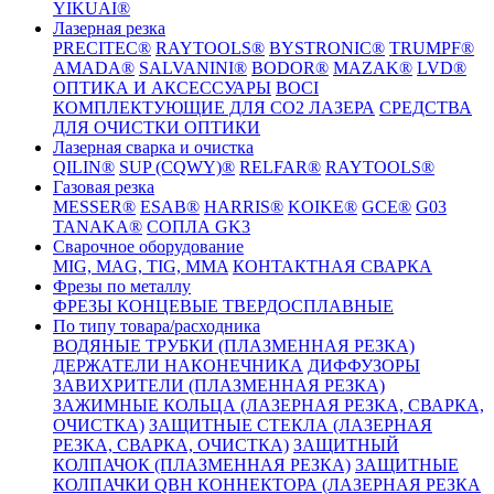
YIKUAI®
Лазерная резка
PRECITEC®
RAYTOOLS®
BYSTRONIC®
TRUMPF®
AMADA®
SALVANINI®
BODOR®
MAZAK®
LVD®
ОПТИКА И АКСЕССУАРЫ
BOCI
КОМПЛЕКТУЮЩИЕ ДЛЯ CO2 ЛАЗЕРА
СРЕДСТВА
ДЛЯ ОЧИСТКИ ОПТИКИ
Лазерная сварка и очистка
QILIN®
SUP (CQWY)®
RELFAR®
RAYTOOLS®
Газовая резка
MESSER®
ESAB®
HARRIS®
KOIKE®
GCE®
G03
TANAKA®
СОПЛА GK3
Сварочное оборудование
MIG, MAG, TIG, MMA
КОНТАКТНАЯ СВАРКА
Фрезы по металлу
ФРЕЗЫ КОНЦЕВЫЕ ТВЕРДОСПЛАВНЫЕ
По типу товара/расходника
ВОДЯНЫЕ ТРУБКИ (ПЛАЗМЕННАЯ РЕЗКА)
ДЕРЖАТЕЛИ НАКОНЕЧНИКА
ДИФФУЗОРЫ
ЗАВИХРИТЕЛИ (ПЛАЗМЕННАЯ РЕЗКА)
ЗАЖИМНЫЕ КОЛЬЦА (ЛАЗЕРНАЯ РЕЗКА, СВАРКА,
ОЧИСТКА)
ЗАЩИТНЫЕ СТЕКЛА (ЛАЗЕРНАЯ
РЕЗКА, СВАРКА, ОЧИСТКА)
ЗАЩИТНЫЙ
КОЛПАЧОК (ПЛАЗМЕННАЯ РЕЗКА)
ЗАЩИТНЫЕ
КОЛПАЧКИ QBH КОННЕКТОРА (ЛАЗЕРНАЯ РЕЗКА