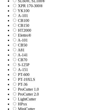
SL60®, SL100®
XPR 170-300®
YK100
А-101
СВ100
СВ150
HT2000
Elettro®
A-101
СВ50
A81
A-141
СВ70
S-125P
А-151
PT-600
PT-19XLS
PT-36
ProCutter 1.0
ProCutter 2.0
LightCutter
HPxx
MiniCutter