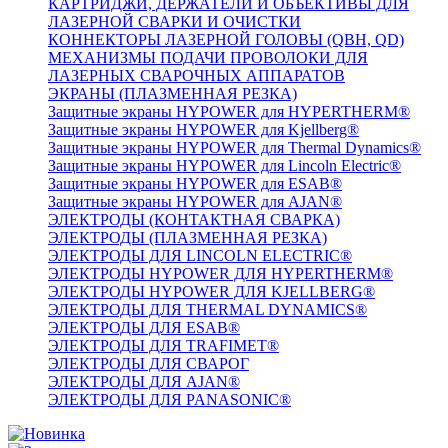
КАРТРИДЖИ, ДЕРЖАТЕЛИ И ОБЪЕКТИВЫ ДЛЯ
ЛАЗЕРНОЙ СВАРКИ И ОЧИСТКИ
КОННЕКТОРЫ ЛАЗЕРНОЙ ГОЛОВЫ (QBH, QD)
МЕХАНИЗМЫ ПОДАЧИ ПРОВОЛОКИ ДЛЯ
ЛАЗЕРНЫХ СВАРОЧНЫХ АППАРАТОВ
ЭКРАНЫ (ПЛАЗМЕННАЯ РЕЗКА)
Защитные экраны HYPOWER для HYPERTHERM®
Защитные экраны HYPOWER для Kjellberg®
Защитные экраны HYPOWER для Thermal Dynamics®
Защитные экраны HYPOWER для Lincoln Electric®
Защитные экраны HYPOWER для ESAB®
Защитные экраны HYPOWER для AJAN®
ЭЛЕКТРОДЫ (КОНТАКТНАЯ СВАРКА)
ЭЛЕКТРОДЫ (ПЛАЗМЕННАЯ РЕЗКА)
ЭЛЕКТРОДЫ ДЛЯ LINCOLN ELECTRIC®
ЭЛЕКТРОДЫ HYPOWER ДЛЯ HYPERTHERM®
ЭЛЕКТРОДЫ HYPOWER ДЛЯ KJELLBERG®
ЭЛЕКТРОДЫ ДЛЯ THERMAL DYNAMICS®
ЭЛЕКТРОДЫ ДЛЯ ESAB®
ЭЛЕКТРОДЫ ДЛЯ TRAFIMET®
ЭЛЕКТРОДЫ ДЛЯ СВАРОГ
ЭЛЕКТРОДЫ ДЛЯ AJAN®
ЭЛЕКТРОДЫ ДЛЯ PANASONIC®