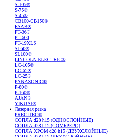
S-105®
S-75®
S-45®
СВ100-СВ150®
ESAB®
PT-36®
PT-600
PT-19XLS
SL60®
SL100®
LINCOLN ELECTRIC®
LC-105®
LC-65®
LC-25®
PANASONIC®
P-80®
P-160®
AJAN®
YIKUAI®
Лазерная резка
PRECITEC®
СОПЛА d28 h15 (ОДНОСЛОЙНЫЕ)
СОПЛА d28 h15 (СОМБРЕРО)
СОПЛА ХРОМ d28 h15 (ДВУХСЛОЙНЫЕ)
СОПЛА d28 h15 (ДВУХСЛОЙНЫЕ)