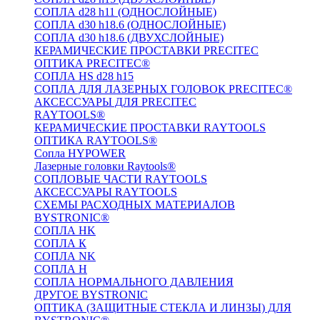
СОПЛА d28 h11 (ОДНОСЛОЙНЫЕ)
СОПЛА d30 h18.6 (ОДНОСЛОЙНЫЕ)
СОПЛА d30 h18.6 (ДВУХСЛОЙНЫЕ)
КЕРАМИЧЕСКИЕ ПРОСТАВКИ PRECITEC
ОПТИКА PRECITEC®
СОПЛА HS d28 h15
СОПЛА ДЛЯ ЛАЗЕРНЫХ ГОЛОВОК PRECITEC®
АКСЕССУАРЫ ДЛЯ PRECITEC
RAYTOOLS®
КЕРАМИЧЕСКИЕ ПРОСТАВКИ RAYTOOLS
ОПТИКА RAYTOOLS®
Сопла HYPOWER
Лазерные головки Raytools®
СОПЛОВЫЕ ЧАСТИ RAYTOOLS
АКСЕССУАРЫ RAYTOOLS
СХЕМЫ РАСХОДНЫХ МАТЕРИАЛОВ
BYSTRONIC®
СОПЛА HK
СОПЛА К
СОПЛА NK
СОПЛА H
СОПЛА НОРМАЛЬНОГО ДАВЛЕНИЯ
ДРУГОЕ BYSTRONIC
ОПТИКА (ЗАЩИТНЫЕ СТЕКЛА И ЛИНЗЫ) ДЛЯ