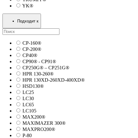
YK®
Подходит к
CP-160®
CP-200®
CP40®
CP90® - СP91®
CP250G® – CP251G®
HPR 130-260®
HPR 130XD-260XD-400XD®
HSD130®
LC25
LC30
LC65
LC105
MAX200®
MAXIMAZER 300®
MAXPRO200®
P-80