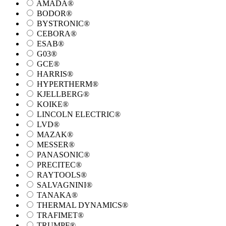
AMADA®
BODOR®
BYSTRONIC®
CEBORA®
ESAB®
G03®
GCE®
HARRIS®
HYPERTHERM®
KJELLBERG®
KOIKE®
LINCOLN ELECTRIC®
LVD®
MAZAK®
MESSER®
PANASONIC®
PRECITEC®
RAYTOOLS®
SALVAGNINI®
TANAKA®
THERMAL DYNAMICS®
TRAFIMET®
TRUMPF®