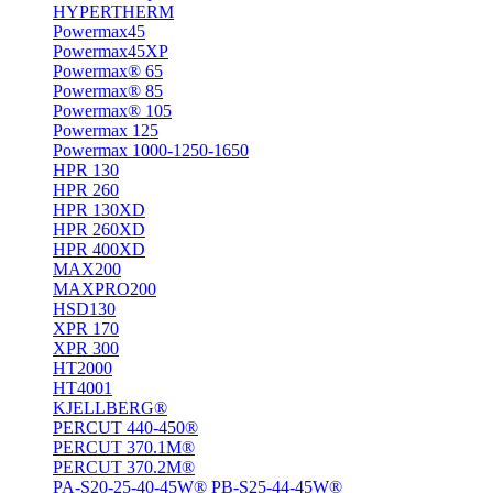
HYPERTHERM
Powermax45
Powermax45XP
Powermax® 65
Powermax® 85
Powermax® 105
Powermax 125
Powermax 1000-1250-1650
HPR 130
HPR 260
HPR 130XD
HPR 260XD
HPR 400XD
MAX200
MAXPRO200
HSD130
XPR 170
XPR 300
HT2000
HT4001
KJELLBERG®
PERCUT 440-450®
PERCUT 370.1M®
PERCUT 370.2M®
PA-S20-25-40-45W® PB-S25-44-45W®