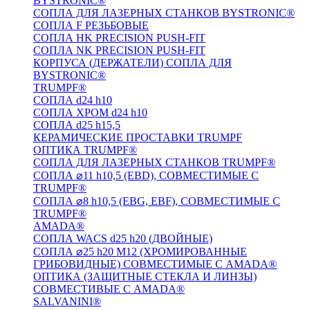
BYSTRONIC®
СОПЛА ДЛЯ ЛАЗЕРНЫХ СТАНКОВ BYSTRONIC®
СОПЛА F РЕЗЬБОВЫЕ
СОПЛА HK PRECISION PUSH-FIT
СОПЛА NK PRECISION PUSH-FIT
КОРПУСА (ДЕРЖАТЕЛИ) СОПЛА ДЛЯ
BYSTRONIC®
TRUMPF®
СОПЛА d24 h10
СОПЛА ХРОМ d24 h10
СОПЛА d25 h15,5
КЕРАМИЧЕСКИЕ ПРОСТАВКИ TRUMPF
ОПТИКА TRUMPF®
СОПЛА ДЛЯ ЛАЗЕРНЫХ СТАНКОВ TRUMPF®
СОПЛА ⌀11 h10,5 (EBD), СОВМЕСТИМЫЕ С
TRUMPF®
СОПЛА ⌀8 h10,5 (EBG, EBF), СОВМЕСТИМЫЕ С
TRUMPF®
AMADA®
СОПЛА WACS d25 h20 (ДВОЙНЫЕ)
СОПЛА ⌀25 h20 M12 (ХРОМИРОВАННЫЕ
ГРИБОВИДНЫЕ) СОВМЕСТИМЫЕ С AMADA®
ОПТИКА (ЗАЩИТНЫЕ СТЕКЛА И ЛИНЗЫ)
СОВМЕСТИВЫЕ С AMADA®
SALVANINI®