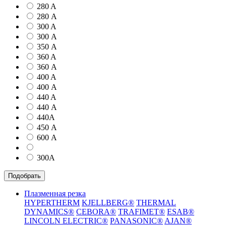
280 A
280 А
300 A
300 А
350 А
360 A
360 А
400 A
400 А
440 A
440 А
440А
450 А
600 А
300А
Подобрать
Плазменная резка
HYPERTHERM
KJELLBERG®
THERMAL
DYNAMICS®
CEBORA®
TRAFIMET®
ESAB®
LINCOLN ELECTRIC®
PANASONIC®
AJAN®