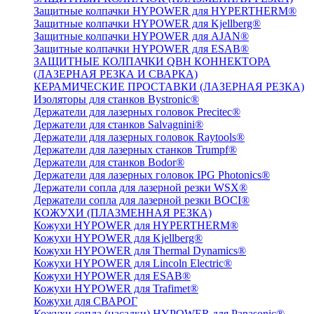
Защитные колпачки HYPOWER для HYPERTHERM®
Защитные колпачки HYPOWER для Kjellberg®
Защитные колпачки HYPOWER для AJAN®
Защитные колпачки HYPOWER для ESAB®
ЗАЩИТНЫЕ КОЛПАЧКИ QBH КОННЕКТОРА
(ЛАЗЕРНАЯ РЕЗКА И СВАРКА)
КЕРАМИЧЕСКИЕ ПРОСТАВКИ (ЛАЗЕРНАЯ РЕЗКА)
Изоляторы для станков Bystronic®
Держатели для лазерных головок Precitec®
Держатели для станков Salvagnini®
Держатели для лазерных головок Raytools®
Держатели для лазерных станков Trumpf®
Держатели для станков Bodor®
Держатели для лазерных головок IPG Photonics®
Держатели сопла для лазерной резки WSX®
Держатели сопла для лазерной резки BOCI®
КОЖУХИ (ПЛАЗМЕННАЯ РЕЗКА)
Кожухи HYPOWER для HYPERTHERM®
Кожухи HYPOWER для Kjellberg®
Кожухи HYPOWER для Thermal Dynamics®
Кожухи HYPOWER для Lincoln Electric®
Кожухи HYPOWER для ESAB®
Кожухи HYPOWER для Trafimet®
Кожухи для СВАРОГ
Кожухи сопла (насадки) HYPOWER для Panasonic®