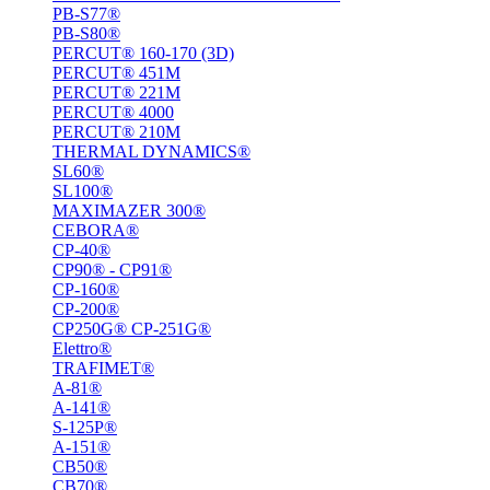
PB-S77®
PB-S80®
PERCUT® 160-170 (3D)
PERCUT® 451M
PERCUT® 221М
PERCUT® 4000
PERCUT® 210M
THERMAL DYNAMICS®
SL60®
SL100®
MAXIMAZER 300®
CEBORA®
CP-40®
CP90® - СP91®
CP-160®
CP-200®
CP250G® CP-251G®
Elettro®
TRAFIMET®
A-81®
A-141®
S-125P®
A-151®
СВ50®
СВ70®