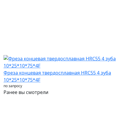
Фреза концевая твердосплавная HRC55 4 зуба
Ф
10*25*10*75*4F
1
по запросу
п
Ранее вы смотрели