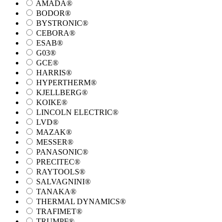
AMADA®
BODOR®
BYSTRONIC®
CEBORA®
ESAB®
G03®
GCE®
HARRIS®
HYPERTHERM®
KJELLBERG®
KOIKE®
LINCOLN ELECTRIC®
LVD®
MAZAK®
MESSER®
PANASONIC®
PRECITEC®
RAYTOOLS®
SALVAGNINI®
TANAKA®
THERMAL DYNAMICS®
TRAFIMET®
TRUMPF®