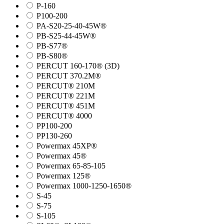
P-160
P100-200
PA-S20-25-40-45W®
PB-S25-44-45W®
PB-S77®
PB-S80®
PERCUT 160-170® (3D)
PERCUT 370.2M®
PERCUT® 210M
PERCUT® 221M
PERCUT® 451M
PERCUT® 4000
PP100-200
PP130-260
Powermax 45XP®
Powermax 45®
Powermax 65-85-105
Powermax 125®
Powermax 1000-1250-1650®
S-45
S-75
S-105