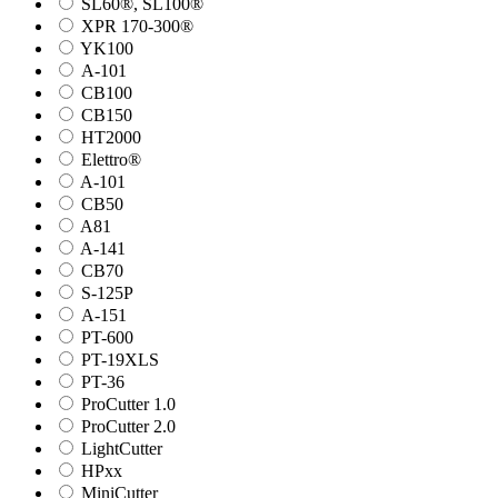
SL60®, SL100®
XPR 170-300®
YK100
А-101
СВ100
СВ150
HT2000
Elettro®
A-101
СВ50
A81
A-141
СВ70
S-125P
А-151
PT-600
PT-19XLS
PT-36
ProCutter 1.0
ProCutter 2.0
LightCutter
HPxx
MiniCutter