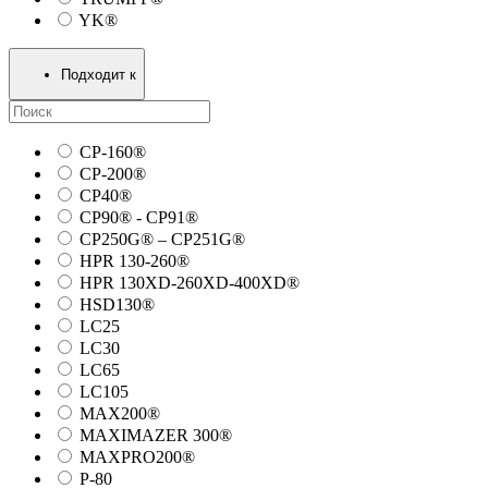
YK®
Подходит к
CP-160®
CP-200®
CP40®
CP90® - СP91®
CP250G® – CP251G®
HPR 130-260®
HPR 130XD-260XD-400XD®
HSD130®
LC25
LC30
LC65
LC105
MAX200®
MAXIMAZER 300®
MAXPRO200®
P-80