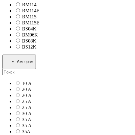
BM114
BM114E
BM115
BM115E
BS04K
BM06K
BS08K
BS12K
Ампераж
10 А
20 A
20 А
25 A
25 А
30 А
35 A
35 А
35А