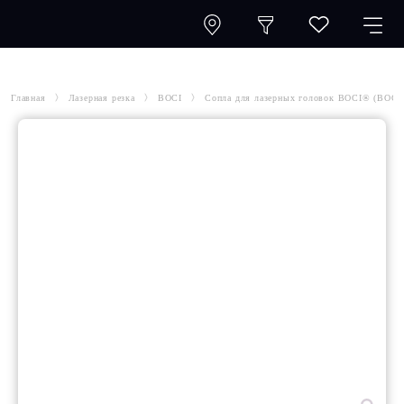
Главная
Лазерная резка
BOCI
Сопла для лазерных головок BOCI® (BOC