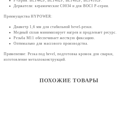
P-серия: BLT442P, BLT462P, BLT482P, BLT4102P.
Держатели: керамические C0034 и для BOCI P-серии.
Преимущества HYPOWER:
Диаметр 1,6 мм для стабильной bevel-резки.
Медный сплав минимизирует нагрев и продлевает ресурс.
Резьба M11 обеспечивает жесткую фиксацию.
Оптимально для массового производства.
Применение: Резка под bevel, подготовка кромок для сварки,
изготовление металлоконструкций.
ПОХОЖИЕ ТОВАРЫ