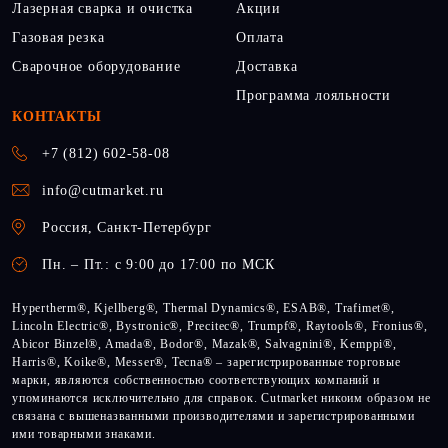
Лазерная сварка и очистка
Акции
Газовая резка
Оплата
Сварочное оборудование
Доставка
Программа лояльности
КОНТАКТЫ
+7 (812) 602-58-08
info@cutmarket.ru
Россия, Санкт-Петербург
Пн. – Пт.: с 9:00 до 17:00 по МСК
Hypertherm®, Kjellberg®, Thermal Dynamics®, ESAB®, Trafimet®,
Lincoln Electric®, Bystronic®, Precitec®, Trumpf®, Raytools®, Fronius®,
Abicor Binzel®, Amada®, Bodor®, Mazak®, Salvagnini®, Kemppi®,
Harris®, Koike®, Messer®, Tecna® – зарегистрированные торговые
марки, являются собственностью соответствующих компаний и
упоминаются исключительно для справок. Cutmarket никоим образом не
связана с вышеназванными производителями и зарегистрированными
ими товарными знаками.