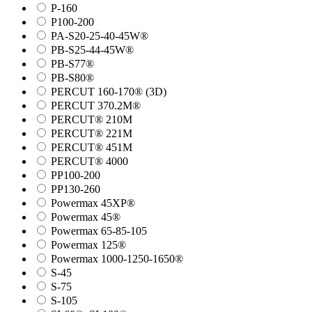
P-160
P100-200
PA-S20-25-40-45W®
PB-S25-44-45W®
PB-S77®
PB-S80®
PERCUT 160-170® (3D)
PERCUT 370.2M®
PERCUT® 210M
PERCUT® 221M
PERCUT® 451M
PERCUT® 4000
PP100-200
PP130-260
Powermax 45XP®
Powermax 45®
Powermax 65-85-105
Powermax 125®
Powermax 1000-1250-1650®
S-45
S-75
S-105