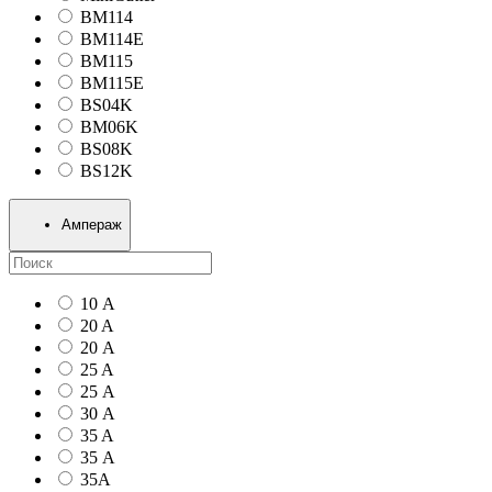
BM114
BM114E
BM115
BM115E
BS04K
BM06K
BS08K
BS12K
Ампераж
10 А
20 A
20 А
25 A
25 А
30 А
35 A
35 А
35А