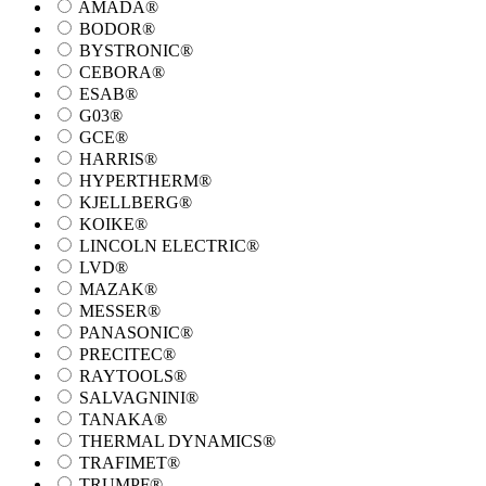
AMADA®
BODOR®
BYSTRONIC®
CEBORA®
ESAB®
G03®
GCE®
HARRIS®
HYPERTHERM®
KJELLBERG®
KOIKE®
LINCOLN ELECTRIC®
LVD®
MAZAK®
MESSER®
PANASONIC®
PRECITEC®
RAYTOOLS®
SALVAGNINI®
TANAKA®
THERMAL DYNAMICS®
TRAFIMET®
TRUMPF®