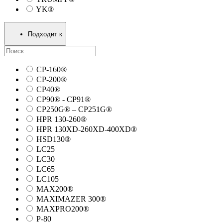
YK®
Подходит к
CP-160®
CP-200®
CP40®
CP90® - СP91®
CP250G® – CP251G®
HPR 130-260®
HPR 130XD-260XD-400XD®
HSD130®
LC25
LC30
LC65
LC105
MAX200®
MAXIMAZER 300®
MAXPRO200®
P-80