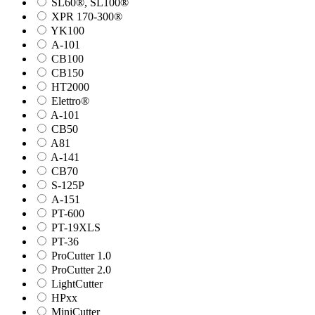
SL60®, SL100®
XPR 170-300®
YK100
А-101
СВ100
СВ150
HT2000
Elettro®
A-101
СВ50
A81
A-141
СВ70
S-125P
А-151
PT-600
PT-19XLS
PT-36
ProCutter 1.0
ProCutter 2.0
LightCutter
HPxx
MiniCutter