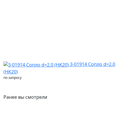
3-01914 Сопло d=2.0
(HK20)
С
по запросу
п
Ранее вы смотрели