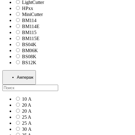
LightCutter
HPxx
MiniCutter
BM114
BM114E
BM115
BM115E
BS04K
BM06K
BS08K
BS12K
Ампераж
10 А
20 A
20 А
25 A
25 А
30 А