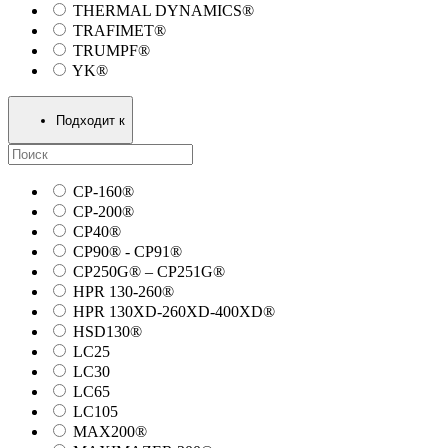
THERMAL DYNAMICS®
TRAFIMET®
TRUMPF®
YK®
Подходит к
CP-160®
CP-200®
CP40®
CP90® - СP91®
CP250G® – CP251G®
HPR 130-260®
HPR 130XD-260XD-400XD®
HSD130®
LC25
LC30
LC65
LC105
MAX200®