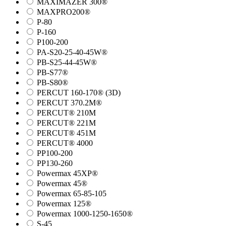
MAXIMAZER 300®
MAXPRO200®
P-80
P-160
P100-200
PA-S20-25-40-45W®
PB-S25-44-45W®
PB-S77®
PB-S80®
PERCUT 160-170® (3D)
PERCUT 370.2M®
PERCUT® 210M
PERCUT® 221M
PERCUT® 451M
PERCUT® 4000
PP100-200
PP130-260
Powermax 45XP®
Powermax 45®
Powermax 65-85-105
Powermax 125®
Powermax 1000-1250-1650®
S-45