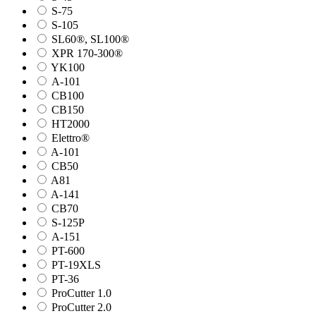
S-75
S-105
SL60®, SL100®
XPR 170-300®
YK100
А-101
СВ100
СВ150
HT2000
Elettro®
A-101
СВ50
A81
A-141
СВ70
S-125P
А-151
PT-600
PT-19XLS
PT-36
ProCutter 1.0
ProCutter 2.0