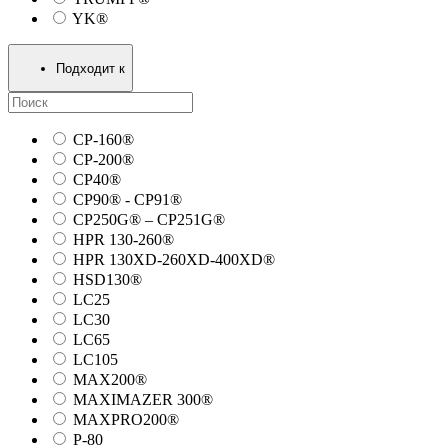
YK®
Подходит к
CP-160®
CP-200®
CP40®
CP90® - СP91®
CP250G® – CP251G®
HPR 130-260®
HPR 130XD-260XD-400XD®
HSD130®
LC25
LC30
LC65
LC105
MAX200®
MAXIMAZER 300®
MAXPRO200®
P-80