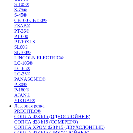
S-105®
S-75®
S-45®
СВ100-СВ150®
ESAB®
PT-36®
PT-600
PT-19XLS
SL60®
SL100®
LINCOLN ELECTRIC®
LC-105®
LC-65®
LC-25®
PANASONIC®
P-80®
P-160®
AJAN®
YIKUAI®
Лазерная резка
PRECITEC®
СОПЛА d28 h15 (ОДНОСЛОЙНЫЕ)
СОПЛА d28 h15 (СОМБРЕРО)
СОПЛА ХРОМ d28 h15 (ДВУХСЛОЙНЫЕ)
СОПЛА d28 h15 (ДВУХСЛОЙНЫЕ)