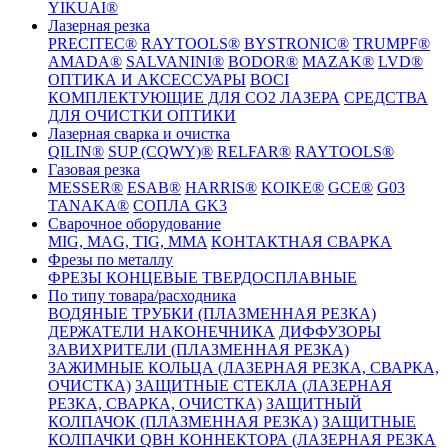
YIKUAI®
Лазерная резка
PRECITEC®
RAYTOOLS®
BYSTRONIC®
TRUMPF®
AMADA®
SALVANINI®
BODOR®
MAZAK®
LVD®
ОПТИКА И АКСЕССУАРЫ
BOCI
КОМПЛЕКТУЮЩИЕ ДЛЯ CO2 ЛАЗЕРА
СРЕДСТВА
ДЛЯ ОЧИСТКИ ОПТИКИ
Лазерная сварка и очистка
QILIN®
SUP (CQWY)®
RELFAR®
RAYTOOLS®
Газовая резка
MESSER®
ESAB®
HARRIS®
KOIKE®
GCE®
G03
TANAKA®
СОПЛА GK3
Сварочное оборудование
MIG, MAG, TIG, MMA
КОНТАКТНАЯ СВАРКА
Фрезы по металлу
ФРЕЗЫ КОНЦЕВЫЕ ТВЕРДОСПЛАВНЫЕ
По типу товара/расходника
ВОДЯНЫЕ ТРУБКИ (ПЛАЗМЕННАЯ РЕЗКА)
ДЕРЖАТЕЛИ НАКОНЕЧНИКА
ДИФФУЗОРЫ
ЗАВИХРИТЕЛИ (ПЛАЗМЕННАЯ РЕЗКА)
ЗАЖИМНЫЕ КОЛЬЦА (ЛАЗЕРНАЯ РЕЗКА, СВАРКА,
ОЧИСТКА)
ЗАЩИТНЫЕ СТЕКЛА (ЛАЗЕРНАЯ
РЕЗКА, СВАРКА, ОЧИСТКА)
ЗАЩИТНЫЙ
КОЛПАЧОК (ПЛАЗМЕННАЯ РЕЗКА)
ЗАЩИТНЫЕ
КОЛПАЧКИ QBH КОННЕКТОРА (ЛАЗЕРНАЯ РЕЗКА