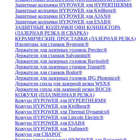
Защитные колпачки HYPOWER для HYPERTHERM®
Защитные колпачки HYPOWER для Kjellberg®
Защитные колпачки HYPOWER для AJAN®
Защитные колпачки HYPOWER для ESAB®
ЗАЩИТНЫЕ КОЛПАЧКИ QBH КОННЕКТОРА
(ЛАЗЕРНАЯ РЕЗКА И СВАРКА)
КЕРАМИЧЕСКИЕ ПРОСТАВКИ (ЛАЗЕРНАЯ РЕЗКА)
Изоляторы для станков Bystronic®
Держатели для лазерных головок Precitec®
Держатели для станков Salvagnini®
Держатели для лазерных головок Raytools®
Держатели для лазерных станков Trumpf®
Держатели для станков Bodor®
Держатели для лазерных головок IPG Photonics®
Держатели сопла для лазерной резки WSX®
Держатели сопла для лазерной резки BOCI®
КОЖУХИ (ПЛАЗМЕННАЯ РЕЗКА)
Кожухи HYPOWER для HYPERTHERM®
Кожухи HYPOWER для Kjellberg®
Кожухи HYPOWER для Thermal Dynamics®
Кожухи HYPOWER для Lincoln Electric®
Кожухи HYPOWER для ESAB®
Кожухи HYPOWER для Trafimet®
Кожухи для СВАРОГ
Кожухи сопла (насадки) HYPOWER для Panasonic®