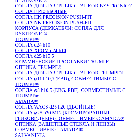
BYSTRONIC®
СОПЛА ДЛЯ ЛАЗЕРНЫХ СТАНКОВ BYSTRONIC®
СОПЛА F РЕЗЬБОВЫЕ
СОПЛА HK PRECISION PUSH-FIT
СОПЛА NK PRECISION PUSH-FIT
КОРПУСА (ДЕРЖАТЕЛИ) СОПЛА ДЛЯ
BYSTRONIC®
TRUMPF®
СОПЛА d24 h10
СОПЛА ХРОМ d24 h10
СОПЛА d25 h15,5
КЕРАМИЧЕСКИЕ ПРОСТАВКИ TRUMPF
ОПТИКА TRUMPF®
СОПЛА ДЛЯ ЛАЗЕРНЫХ СТАНКОВ TRUMPF®
СОПЛА ⌀11 h10,5 (EBD), СОВМЕСТИМЫЕ С
TRUMPF®
СОПЛА ⌀8 h10,5 (EBG, EBF), СОВМЕСТИМЫЕ С
TRUMPF®
AMADA®
СОПЛА WACS d25 h20 (ДВОЙНЫЕ)
СОПЛА ⌀25 h20 M12 (ХРОМИРОВАННЫЕ
ГРИБОВИДНЫЕ) СОВМЕСТИМЫЕ С AMADA®
ОПТИКА (ЗАЩИТНЫЕ СТЕКЛА И ЛИНЗЫ)
СОВМЕСТИВЫЕ С AMADA®
SALVANINI®