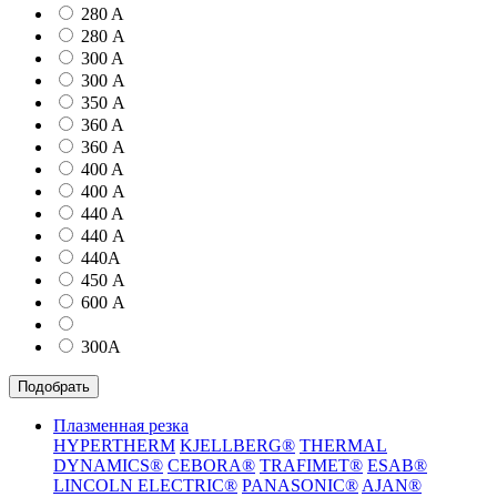
280 A
280 А
300 A
300 А
350 А
360 A
360 А
400 A
400 А
440 A
440 А
440А
450 А
600 А
300А
Подобрать
Плазменная резка
HYPERTHERM
KJELLBERG®
THERMAL
DYNAMICS®
CEBORA®
TRAFIMET®
ESAB®
LINCOLN ELECTRIC®
PANASONIC®
AJAN®