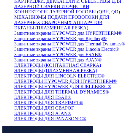
КАРТРИДЖИ, ДЕРЖАТЕЛИ И ОБЪЕКТИВЫ ДЛЯ
ЛАЗЕРНОЙ СВАРКИ И ОЧИСТКИ
КОННЕКТОРЫ ЛАЗЕРНОЙ ГОЛОВЫ (QBH, QD)
МЕХАНИЗМЫ ПОДАЧИ ПРОВОЛОКИ ДЛЯ
ЛАЗЕРНЫХ СВАРОЧНЫХ АППАРАТОВ
ЭКРАНЫ (ПЛАЗМЕННАЯ РЕЗКА)
Защитные экраны HYPOWER для HYPERTHERM®
Защитные экраны HYPOWER для Kjellberg®
Защитные экраны HYPOWER для Thermal Dynamics®
Защитные экраны HYPOWER для Lincoln Electric®
Защитные экраны HYPOWER для ESAB®
Защитные экраны HYPOWER для AJAN®
ЭЛЕКТРОДЫ (КОНТАКТНАЯ СВАРКА)
ЭЛЕКТРОДЫ (ПЛАЗМЕННАЯ РЕЗКА)
ЭЛЕКТРОДЫ ДЛЯ LINCOLN ELECTRIC®
ЭЛЕКТРОДЫ HYPOWER ДЛЯ HYPERTHERM®
ЭЛЕКТРОДЫ HYPOWER ДЛЯ KJELLBERG®
ЭЛЕКТРОДЫ ДЛЯ THERMAL DYNAMICS®
ЭЛЕКТРОДЫ ДЛЯ ESAB®
ЭЛЕКТРОДЫ ДЛЯ TRAFIMET®
ЭЛЕКТРОДЫ ДЛЯ СВАРОГ
ЭЛЕКТРОДЫ ДЛЯ AJAN®
ЭЛЕКТРОДЫ ДЛЯ PANASONIC®