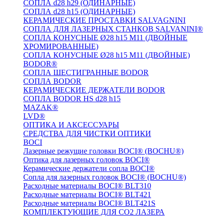
СОПЛА d28 h29 (ОДИНАРНЫЕ)
СОПЛА d28 h15 (ОДИНАРНЫЕ)
КЕРАМИЧЕСКИЕ ПРОСТАВКИ SALVAGNINI
СОПЛА ДЛЯ ЛАЗЕРНЫХ СТАНКОВ SALVANINI®
СОПЛА КОНУСНЫЕ Ø28 h15 M11 (ДВОЙНЫЕ
ХРОМИРОВАННЫЕ)
СОПЛА КОНУСНЫЕ Ø28 h15 M11 (ДВОЙНЫЕ)
BODOR®
СОПЛА ШЕСТИГРАННЫЕ BODOR
СОПЛА BODOR
КЕРАМИЧЕСКИЕ ДЕРЖАТЕЛИ BODOR
СОПЛА BODOR HS d28 h15
MAZAK®
LVD®
ОПТИКА И АКСЕССУАРЫ
СРЕДСТВА ДЛЯ ЧИСТКИ ОПТИКИ
BOCI
Лазерные режущие головки BOCI® (BOCHU®)
Оптика для лазерных головок BOCI®
Керамические держатели сопла BOCI®
Сопла для лазерных головок BOCI® (BOCHU®)
Расходные материалы BOCI® BLT310
Расходные материалы BOCI® BLT421
Расходные материалы BOCI® BLT421S
КОМПЛЕКТУЮЩИЕ ДЛЯ CO2 ЛАЗЕРА