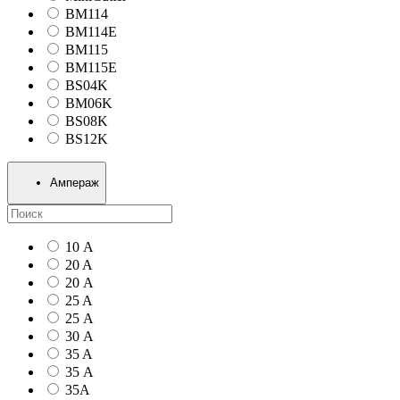
BM114
BM114E
BM115
BM115E
BS04K
BM06K
BS08K
BS12K
Ампераж
10 А
20 A
20 А
25 A
25 А
30 А
35 A
35 А
35А