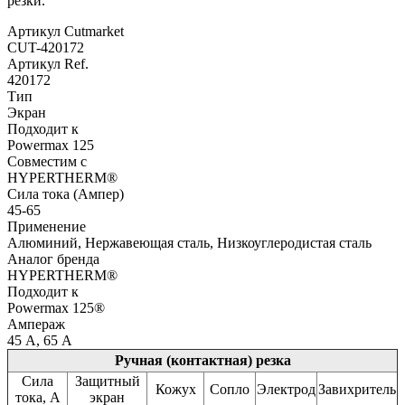
резки.
Артикул Cutmarket
CUT-420172
Артикул Ref.
420172
Тип
Экран
Подходит к
Powermax 125
Совместим с
HYPERTHERM®
Сила тока (Ампер)
45-65
Применение
Алюминий, Нержавеющая сталь, Низкоуглеродистая сталь
Аналог бренда
HYPERTHERM®
Подходит к
Powermax 125®
Ампераж
45 А, 65 А
Ручная (контактная) резка
Сила
Защитный
Кожух
Сопло
Электрод
Завихритель
тока, А
экран