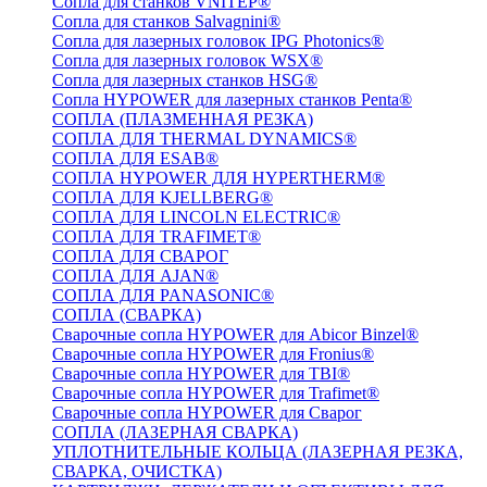
Сопла для станков VNITEP®
Сопла для станков Salvagnini®
Сопла для лазерных головок IPG Photonics®
Сопла для лазерных головок WSX®
Сопла для лазерных станков HSG®
Сопла HYPOWER для лазерных станков Penta®
СОПЛА (ПЛАЗМЕННАЯ РЕЗКА)
СОПЛА ДЛЯ THERMAL DYNAMICS®
СОПЛА ДЛЯ ESAB®
СОПЛА HYPOWER ДЛЯ HYPERTHERM®
СОПЛА ДЛЯ KJELLBERG®
СОПЛА ДЛЯ LINCOLN ELECTRIC®
СОПЛА ДЛЯ TRAFIMET®
СОПЛА ДЛЯ СВАРОГ
СОПЛА ДЛЯ AJAN®
СОПЛА ДЛЯ PANASONIC®
СОПЛА (СВАРКА)
Сварочные сопла HYPOWER для Abicor Binzel®
Сварочные сопла HYPOWER для Fronius®
Сварочные сопла HYPOWER для TBI®
Сварочные сопла HYPOWER для Trafimet®
Сварочные сопла HYPOWER для Сварог
СОПЛА (ЛАЗЕРНАЯ СВАРКА)
УПЛОТНИТЕЛЬНЫЕ КОЛЬЦА (ЛАЗЕРНАЯ РЕЗКА,
СВАРКА, ОЧИСТКА)