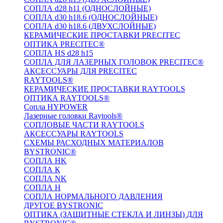
СОПЛА d28 h11 (ОДНОСЛОЙНЫЕ)
СОПЛА d30 h18.6 (ОДНОСЛОЙНЫЕ)
СОПЛА d30 h18.6 (ДВУХСЛОЙНЫЕ)
КЕРАМИЧЕСКИЕ ПРОСТАВКИ PRECITEC
ОПТИКА PRECITEC®
СОПЛА HS d28 h15
СОПЛА ДЛЯ ЛАЗЕРНЫХ ГОЛОВОК PRECITEC®
АКСЕССУАРЫ ДЛЯ PRECITEC
RAYTOOLS®
КЕРАМИЧЕСКИЕ ПРОСТАВКИ RAYTOOLS
ОПТИКА RAYTOOLS®
Сопла HYPOWER
Лазерные головки Raytools®
СОПЛОВЫЕ ЧАСТИ RAYTOOLS
АКСЕССУАРЫ RAYTOOLS
СХЕМЫ РАСХОДНЫХ МАТЕРИАЛОВ
BYSTRONIC®
СОПЛА HK
СОПЛА К
СОПЛА NK
СОПЛА H
СОПЛА НОРМАЛЬНОГО ДАВЛЕНИЯ
ДРУГОЕ BYSTRONIC
ОПТИКА (ЗАЩИТНЫЕ СТЕКЛА И ЛИНЗЫ) ДЛЯ