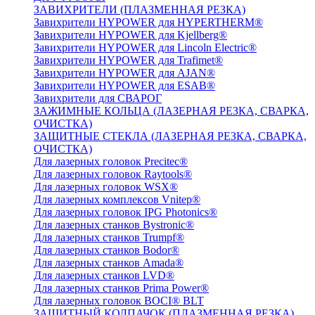
ЗАВИХРИТЕЛИ (ПЛАЗМЕННАЯ РЕЗКА)
Завихрители HYPOWER для HYPERTHERM®
Завихрители HYPOWER для Kjellberg®
Завихрители HYPOWER для Lincoln Electric®
Завихрители HYPOWER для Trafimet®
Завихрители HYPOWER для AJAN®
Завихрители HYPOWER для ESAB®
Завихрители для СВАРОГ
ЗАЖИМНЫЕ КОЛЬЦА (ЛАЗЕРНАЯ РЕЗКА, СВАРКА,
ОЧИСТКА)
ЗАЩИТНЫЕ СТЕКЛА (ЛАЗЕРНАЯ РЕЗКА, СВАРКА,
ОЧИСТКА)
Для лазерных головок Precitec®
Для лазерных головок Raytools®
Для лазерных головок WSX®
Для лазерных комплексов Vnitep®
Для лазерных головок IPG Photonics®
Для лазерных станков Bystronic®
Для лазерных станков Trumpf®
Для лазерных станков Bodor®
Для лазерных станков Amada®
Для лазерных станков LVD®
Для лазерных станков Prima Power®
Для лазерных головок BOCI® BLT
ЗАЩИТНЫЙ КОЛПАЧОК (ПЛАЗМЕННАЯ РЕЗКА)