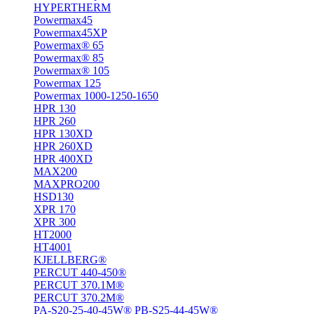
HYPERTHERM
Powermax45
Powermax45XP
Powermax® 65
Powermax® 85
Powermax® 105
Powermax 125
Powermax 1000-1250-1650
HPR 130
HPR 260
HPR 130XD
HPR 260XD
HPR 400XD
MAX200
MAXPRO200
HSD130
XPR 170
XPR 300
HT2000
HT4001
KJELLBERG®
PERCUT 440-450®
PERCUT 370.1M®
PERCUT 370.2M®
PA-S20-25-40-45W® PB-S25-44-45W®