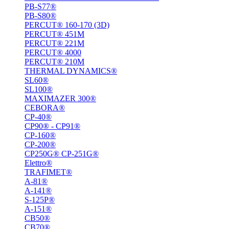
PB-S77®
PB-S80®
PERCUT® 160-170 (3D)
PERCUT® 451M
PERCUT® 221М
PERCUT® 4000
PERCUT® 210M
THERMAL DYNAMICS®
SL60®
SL100®
MAXIMAZER 300®
CEBORA®
CP-40®
CP90® - СP91®
CP-160®
CP-200®
CP250G® CP-251G®
Elettro®
TRAFIMET®
A-81®
A-141®
S-125P®
A-151®
СВ50®
СВ70®