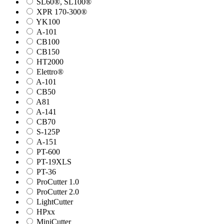
SL60®, SL100®
XPR 170-300®
YK100
А-101
СВ100
СВ150
HT2000
Elettro®
A-101
СВ50
A81
A-141
СВ70
S-125P
А-151
PT-600
PT-19XLS
PT-36
ProCutter 1.0
ProCutter 2.0
LightCutter
HPxx
MiniCutter