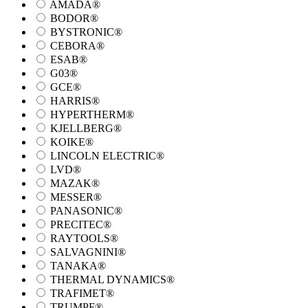
AMADA®
BODOR®
BYSTRONIC®
CEBORA®
ESAB®
G03®
GCE®
HARRIS®
HYPERTHERM®
KJELLBERG®
KOIKE®
LINCOLN ELECTRIC®
LVD®
MAZAK®
MESSER®
PANASONIC®
PRECITEC®
RAYTOOLS®
SALVAGNINI®
TANAKA®
THERMAL DYNAMICS®
TRAFIMET®
TRUMPF®