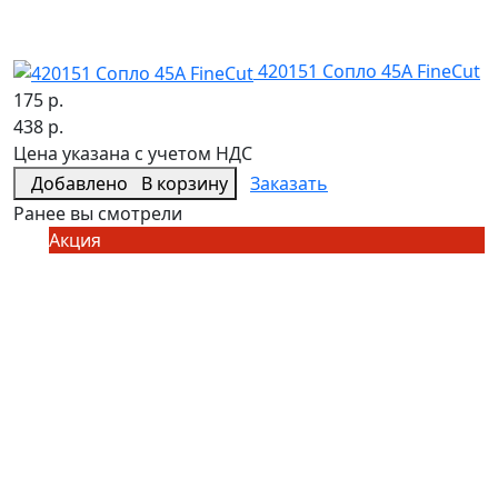
420151 Сопло 45А FineCut
F
2
175 р.
9
438 р.
Ц
Цена указана с учетом НДС
Добавлено
В корзину
Заказать
Ранее вы смотрели
Акция