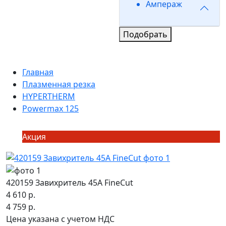
Ампераж
Подобрать
Главная
Плазменная резка
HYPERTHERM
Powermax 125
Акция
420159 Завихритель 45А FineCut
4 610 р.
4 759 р.
Цена указана с учетом НДС