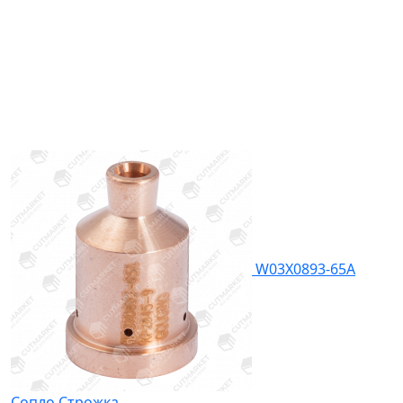
W03X0893-65A
Сопло Строжка