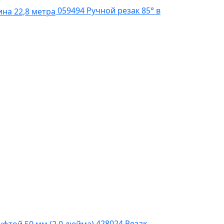
059494 Ручной резак 85° в
69 800 р.
78 000 р.
Цена указана 
Добавлено
428024 Резак