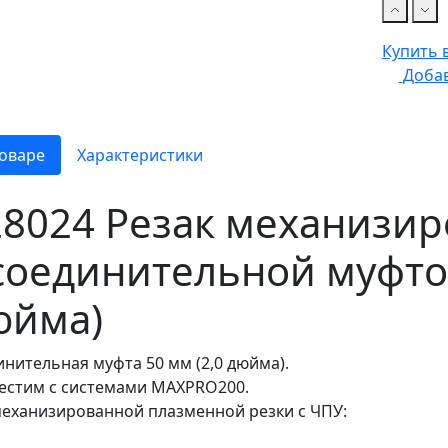
Купить в
Добав
оваре
Характеристики
28024 Резак механизи
соединительной муфтой
юйма)
нительная муфта 50 мм (2,0 дюйма).
естим с системами MAXPRO200.
механизированной плазменной резки с ЧПУ: