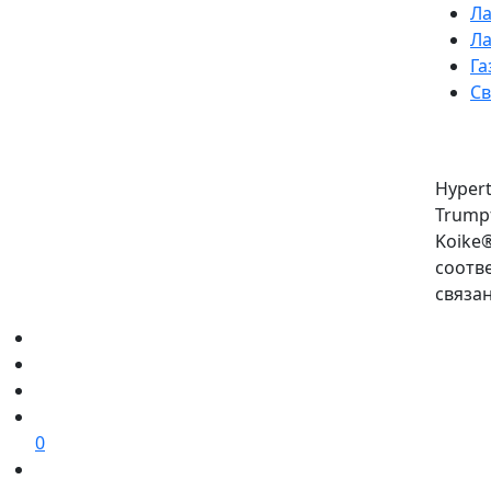
Ла
Ла
Га
Св
Hypert
Trumpf
Koike
соотв
связа
0