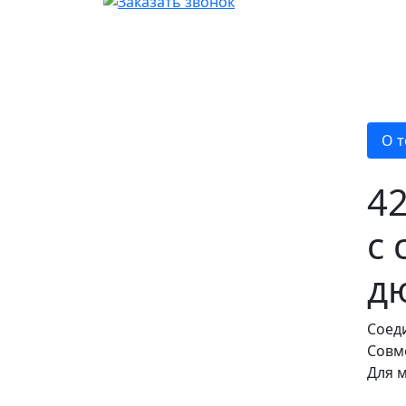
О т
4
с 
д
Соеди
Совм
Для 