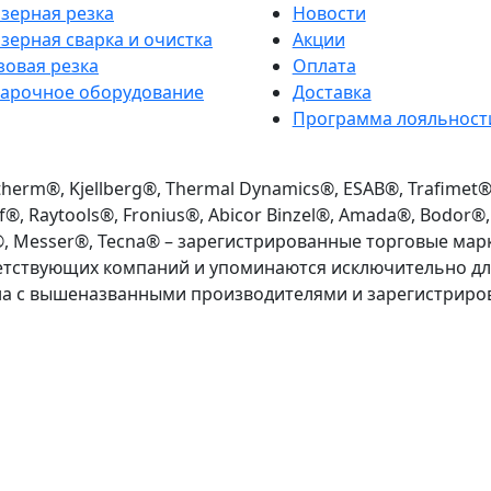
зерная резка
Новости
зерная сварка и очистка
Акции
зовая резка
Оплата
арочное оборудование
Доставка
Программа лояльност
herm®, Kjellberg®, Thermal Dynamics®, ESAB®, Trafimet®, L
®, Raytools®, Fronius®, Abicor Binzel®, Amada®, Bodor®,
®, Messer®, Tecna® – зарегистрированные торговые мар
етствующих компаний и упоминаются исключительно для
на с вышеназванными производителями и зарегистриро