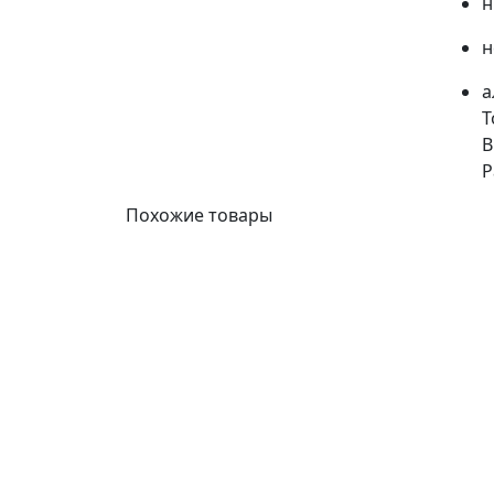
н
н
а
Т
В
Р
Похожие товары