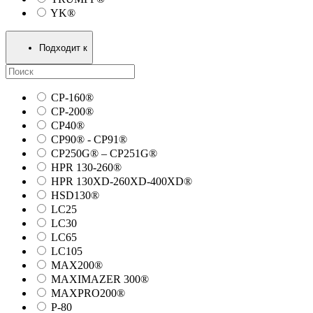
YK®
Подходит к
CP-160®
CP-200®
CP40®
CP90® - СP91®
CP250G® – CP251G®
HPR 130-260®
HPR 130XD-260XD-400XD®
HSD130®
LC25
LC30
LC65
LC105
MAX200®
MAXIMAZER 300®
MAXPRO200®
P-80