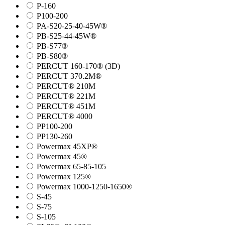
P-160
P100-200
PA-S20-25-40-45W®
PB-S25-44-45W®
PB-S77®
PB-S80®
PERCUT 160-170® (3D)
PERCUT 370.2M®
PERCUT® 210M
PERCUT® 221M
PERCUT® 451M
PERCUT® 4000
PP100-200
PP130-260
Powermax 45XP®
Powermax 45®
Powermax 65-85-105
Powermax 125®
Powermax 1000-1250-1650®
S-45
S-75
S-105