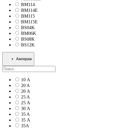
BM114
BM114E
BM115
BM115E
BS04K
BM06K
BS08K
BS12K
Ампераж
10 А
20 A
20 А
25 A
25 А
30 А
35 A
35 А
35А