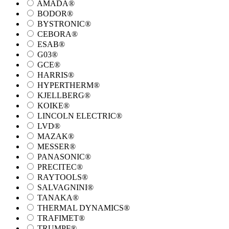
AMADA®
BODOR®
BYSTRONIC®
CEBORA®
ESAB®
G03®
GCE®
HARRIS®
HYPERTHERM®
KJELLBERG®
KOIKE®
LINCOLN ELECTRIC®
LVD®
MAZAK®
MESSER®
PANASONIC®
PRECITEC®
RAYTOOLS®
SALVAGNINI®
TANAKA®
THERMAL DYNAMICS®
TRAFIMET®
TRUMPF®