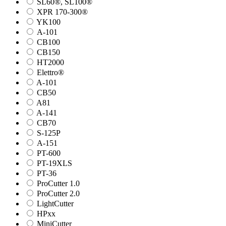
SL60®, SL100®
XPR 170-300®
YK100
А-101
СВ100
СВ150
HT2000
Elettro®
A-101
СВ50
A81
A-141
СВ70
S-125P
А-151
PT-600
PT-19XLS
PT-36
ProCutter 1.0
ProCutter 2.0
LightCutter
HPxx
MiniCutter