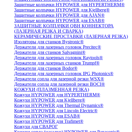
Защитные колпачки HYPOWER для HYPERTHERM®
Защитные колпачки HYPOWER для Kjellberg®
Защитные колпачки HYPOWER для AJAN®
Защитные колпачки HYPOWER для ESAB®
ЗАЩИТНЫЕ КОЛПАЧКИ QBH КОННЕКТОРА
(ЛАЗЕРНАЯ РЕЗКА И СВАРКА)
КЕРАМИЧЕСКИЕ ПРОСТАВКИ (ЛАЗЕРНАЯ РЕЗКА)
Изоляторы для станков Bystronic®
Держатели для лазерных головок Precitec®
Держатели для станков Salvagnini®
Держатели для лазерных головок Raytools®
Держатели для лазерных станков Trumpf®
Держатели для станков Bodor®
Держатели для лазерных головок IPG Photonics®
Держатели сопла для лазерной резки WSX®
Держатели сопла для лазерной резки BOCI®
КОЖУХИ (ПЛАЗМЕННАЯ РЕЗКА)
Кожухи HYPOWER для HYPERTHERM®
Кожухи HYPOWER для Kjellberg®
Кожухи HYPOWER для Thermal Dynamics®
Кожухи HYPOWER для Lincoln Electric®
Кожухи HYPOWER для ESAB®
Кожухи HYPOWER для Trafimet®
Кожухи для СВАРОГ
Кожухи сопла (насадки) HYPOWER для Panasonic®