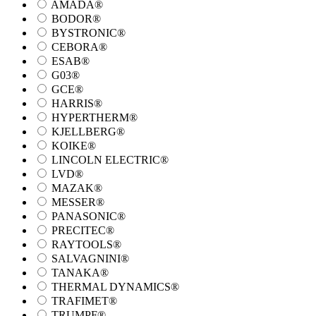
AMADA®
BODOR®
BYSTRONIC®
CEBORA®
ESAB®
G03®
GCE®
HARRIS®
HYPERTHERM®
KJELLBERG®
KOIKE®
LINCOLN ELECTRIC®
LVD®
MAZAK®
MESSER®
PANASONIC®
PRECITEC®
RAYTOOLS®
SALVAGNINI®
TANAKA®
THERMAL DYNAMICS®
TRAFIMET®
TRUMPF®