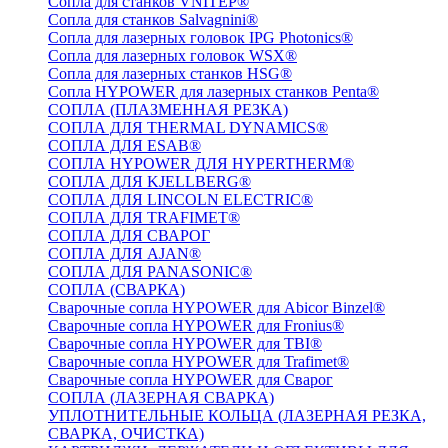
Сопла для станков VNITEP®
Сопла для станков Salvagnini®
Сопла для лазерных головок IPG Photonics®
Сопла для лазерных головок WSX®
Сопла для лазерных станков HSG®
Сопла HYPOWER для лазерных станков Penta®
СОПЛА (ПЛАЗМЕННАЯ РЕЗКА)
СОПЛА ДЛЯ THERMAL DYNAMICS®
СОПЛА ДЛЯ ESAB®
СОПЛА HYPOWER ДЛЯ HYPERTHERM®
СОПЛА ДЛЯ KJELLBERG®
СОПЛА ДЛЯ LINCOLN ELECTRIC®
СОПЛА ДЛЯ TRAFIMET®
СОПЛА ДЛЯ СВАРОГ
СОПЛА ДЛЯ AJAN®
СОПЛА ДЛЯ PANASONIC®
СОПЛА (СВАРКА)
Сварочные сопла HYPOWER для Abicor Binzel®
Сварочные сопла HYPOWER для Fronius®
Сварочные сопла HYPOWER для TBI®
Сварочные сопла HYPOWER для Trafimet®
Сварочные сопла HYPOWER для Сварог
СОПЛА (ЛАЗЕРНАЯ СВАРКА)
УПЛОТНИТЕЛЬНЫЕ КОЛЬЦА (ЛАЗЕРНАЯ РЕЗКА,
СВАРКА, ОЧИСТКА)