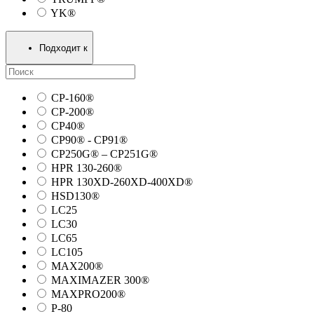
YK®
Подходит к
CP-160®
CP-200®
CP40®
CP90® - СP91®
CP250G® – CP251G®
HPR 130-260®
HPR 130XD-260XD-400XD®
HSD130®
LC25
LC30
LC65
LC105
MAX200®
MAXIMAZER 300®
MAXPRO200®
P-80