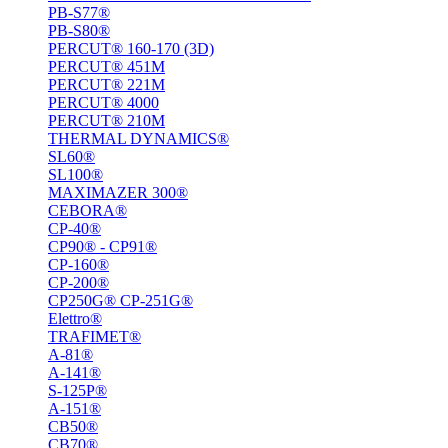
PB-S77®
PB-S80®
PERCUT® 160-170 (3D)
PERCUT® 451M
PERCUT® 221М
PERCUT® 4000
PERCUT® 210M
THERMAL DYNAMICS®
SL60®
SL100®
MAXIMAZER 300®
CEBORA®
CP-40®
CP90® - СP91®
CP-160®
CP-200®
CP250G® CP-251G®
Elettro®
TRAFIMET®
A-81®
A-141®
S-125P®
A-151®
СВ50®
СВ70®