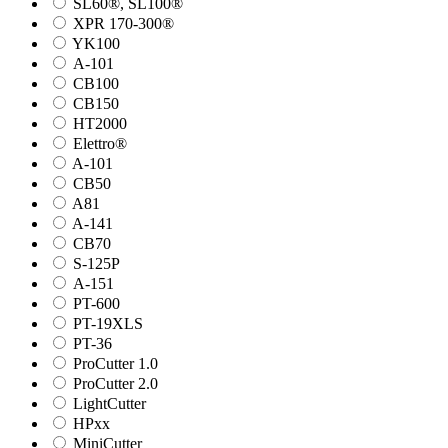
SL60®, SL100®
XPR 170-300®
YK100
А-101
СВ100
СВ150
HT2000
Elettro®
A-101
СВ50
A81
A-141
СВ70
S-125P
А-151
PT-600
PT-19XLS
PT-36
ProCutter 1.0
ProCutter 2.0
LightCutter
HPxx
MiniCutter