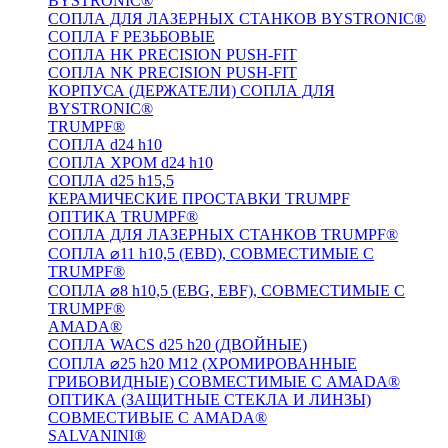
BYSTRONIC®
СОПЛА ДЛЯ ЛАЗЕРНЫХ СТАНКОВ BYSTRONIC®
СОПЛА F РЕЗЬБОВЫЕ
СОПЛА HK PRECISION PUSH-FIT
СОПЛА NK PRECISION PUSH-FIT
КОРПУСА (ДЕРЖАТЕЛИ) СОПЛА ДЛЯ
BYSTRONIC®
TRUMPF®
СОПЛА d24 h10
СОПЛА ХРОМ d24 h10
СОПЛА d25 h15,5
КЕРАМИЧЕСКИЕ ПРОСТАВКИ TRUMPF
ОПТИКА TRUMPF®
СОПЛА ДЛЯ ЛАЗЕРНЫХ СТАНКОВ TRUMPF®
СОПЛА ⌀11 h10,5 (EBD), СОВМЕСТИМЫЕ С
TRUMPF®
СОПЛА ⌀8 h10,5 (EBG, EBF), СОВМЕСТИМЫЕ С
TRUMPF®
AMADA®
СОПЛА WACS d25 h20 (ДВОЙНЫЕ)
СОПЛА ⌀25 h20 M12 (ХРОМИРОВАННЫЕ
ГРИБОВИДНЫЕ) СОВМЕСТИМЫЕ С AMADA®
ОПТИКА (ЗАЩИТНЫЕ СТЕКЛА И ЛИНЗЫ)
СОВМЕСТИВЫЕ С AMADA®
SALVANINI®