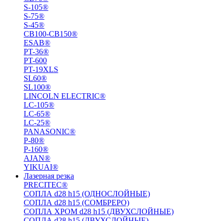
S-105®
S-75®
S-45®
СВ100-СВ150®
ESAB®
PT-36®
PT-600
PT-19XLS
SL60®
SL100®
LINCOLN ELECTRIC®
LC-105®
LC-65®
LC-25®
PANASONIC®
P-80®
P-160®
AJAN®
YIKUAI®
Лазерная резка
PRECITEC®
СОПЛА d28 h15 (ОДНОСЛОЙНЫЕ)
СОПЛА d28 h15 (СОМБРЕРО)
СОПЛА ХРОМ d28 h15 (ДВУХСЛОЙНЫЕ)
СОПЛА d28 h15 (ДВУХСЛОЙНЫЕ)