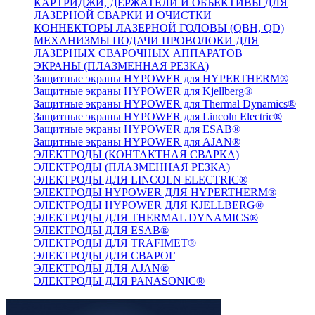
КАРТРИДЖИ, ДЕРЖАТЕЛИ И ОБЪЕКТИВЫ ДЛЯ
ЛАЗЕРНОЙ СВАРКИ И ОЧИСТКИ
КОННЕКТОРЫ ЛАЗЕРНОЙ ГОЛОВЫ (QBH, QD)
МЕХАНИЗМЫ ПОДАЧИ ПРОВОЛОКИ ДЛЯ
ЛАЗЕРНЫХ СВАРОЧНЫХ АППАРАТОВ
ЭКРАНЫ (ПЛАЗМЕННАЯ РЕЗКА)
Защитные экраны HYPOWER для HYPERTHERM®
Защитные экраны HYPOWER для Kjellberg®
Защитные экраны HYPOWER для Thermal Dynamics®
Защитные экраны HYPOWER для Lincoln Electric®
Защитные экраны HYPOWER для ESAB®
Защитные экраны HYPOWER для AJAN®
ЭЛЕКТРОДЫ (КОНТАКТНАЯ СВАРКА)
ЭЛЕКТРОДЫ (ПЛАЗМЕННАЯ РЕЗКА)
ЭЛЕКТРОДЫ ДЛЯ LINCOLN ELECTRIC®
ЭЛЕКТРОДЫ HYPOWER ДЛЯ HYPERTHERM®
ЭЛЕКТРОДЫ HYPOWER ДЛЯ KJELLBERG®
ЭЛЕКТРОДЫ ДЛЯ THERMAL DYNAMICS®
ЭЛЕКТРОДЫ ДЛЯ ESAB®
ЭЛЕКТРОДЫ ДЛЯ TRAFIMET®
ЭЛЕКТРОДЫ ДЛЯ СВАРОГ
ЭЛЕКТРОДЫ ДЛЯ AJAN®
ЭЛЕКТРОДЫ ДЛЯ PANASONIC®