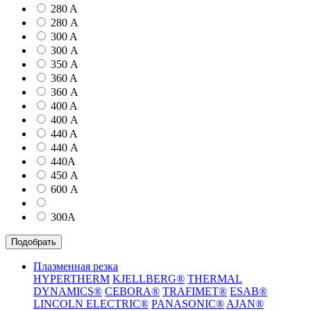
280 A
280 А
300 A
300 А
350 А
360 A
360 А
400 A
400 А
440 A
440 А
440А
450 А
600 А
300А
Подобрать
Плазменная резка
HYPERTHERM
KJELLBERG®
THERMAL
DYNAMICS®
CEBORA®
TRAFIMET®
ESAB®
LINCOLN ELECTRIC®
PANASONIC®
AJAN®