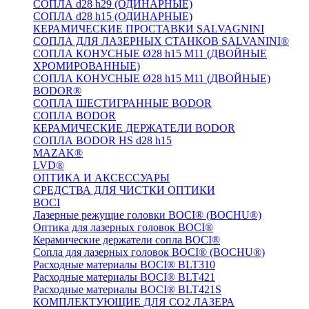
СОПЛА d28 h29 (ОДИНАРНЫЕ)
СОПЛА d28 h15 (ОДИНАРНЫЕ)
КЕРАМИЧЕСКИЕ ПРОСТАВКИ SALVAGNINI
СОПЛА ДЛЯ ЛАЗЕРНЫХ СТАНКОВ SALVANINI®
СОПЛА КОНУСНЫЕ Ø28 h15 M11 (ДВОЙНЫЕ
ХРОМИРОВАННЫЕ)
СОПЛА КОНУСНЫЕ Ø28 h15 M11 (ДВОЙНЫЕ)
BODOR®
СОПЛА ШЕСТИГРАННЫЕ BODOR
СОПЛА BODOR
КЕРАМИЧЕСКИЕ ДЕРЖАТЕЛИ BODOR
СОПЛА BODOR HS d28 h15
MAZAK®
LVD®
ОПТИКА И АКСЕССУАРЫ
СРЕДСТВА ДЛЯ ЧИСТКИ ОПТИКИ
BOCI
Лазерные режущие головки BOCI® (BOCHU®)
Оптика для лазерных головок BOCI®
Керамические держатели сопла BOCI®
Сопла для лазерных головок BOCI® (BOCHU®)
Расходные материалы BOCI® BLT310
Расходные материалы BOCI® BLT421
Расходные материалы BOCI® BLT421S
КОМПЛЕКТУЮЩИЕ ДЛЯ CO2 ЛАЗЕРА