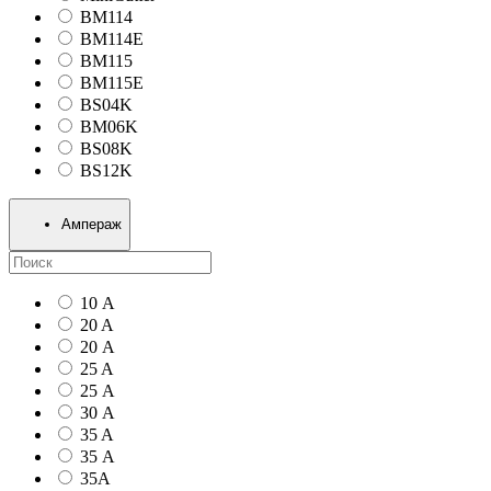
BM114
BM114E
BM115
BM115E
BS04K
BM06K
BS08K
BS12K
Ампераж
10 А
20 A
20 А
25 A
25 А
30 А
35 A
35 А
35А