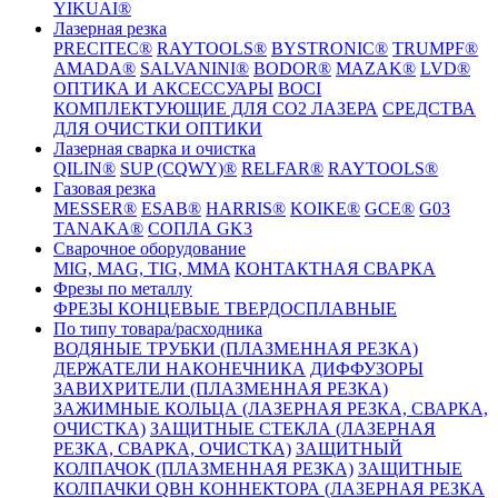
YIKUAI®
Лазерная резка
PRECITEC®
RAYTOOLS®
BYSTRONIC®
TRUMPF®
AMADA®
SALVANINI®
BODOR®
MAZAK®
LVD®
ОПТИКА И АКСЕССУАРЫ
BOCI
КОМПЛЕКТУЮЩИЕ ДЛЯ CO2 ЛАЗЕРА
СРЕДСТВА
ДЛЯ ОЧИСТКИ ОПТИКИ
Лазерная сварка и очистка
QILIN®
SUP (CQWY)®
RELFAR®
RAYTOOLS®
Газовая резка
MESSER®
ESAB®
HARRIS®
KOIKE®
GCE®
G03
TANAKA®
СОПЛА GK3
Сварочное оборудование
MIG, MAG, TIG, MMA
КОНТАКТНАЯ СВАРКА
Фрезы по металлу
ФРЕЗЫ КОНЦЕВЫЕ ТВЕРДОСПЛАВНЫЕ
По типу товара/расходника
ВОДЯНЫЕ ТРУБКИ (ПЛАЗМЕННАЯ РЕЗКА)
ДЕРЖАТЕЛИ НАКОНЕЧНИКА
ДИФФУЗОРЫ
ЗАВИХРИТЕЛИ (ПЛАЗМЕННАЯ РЕЗКА)
ЗАЖИМНЫЕ КОЛЬЦА (ЛАЗЕРНАЯ РЕЗКА, СВАРКА,
ОЧИСТКА)
ЗАЩИТНЫЕ СТЕКЛА (ЛАЗЕРНАЯ
РЕЗКА, СВАРКА, ОЧИСТКА)
ЗАЩИТНЫЙ
КОЛПАЧОК (ПЛАЗМЕННАЯ РЕЗКА)
ЗАЩИТНЫЕ
КОЛПАЧКИ QBH КОННЕКТОРА (ЛАЗЕРНАЯ РЕЗКА