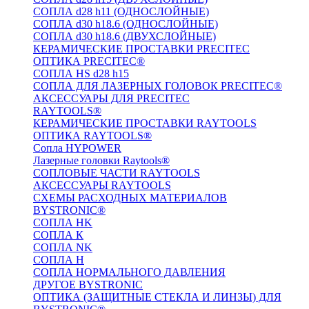
СОПЛА d28 h11 (ОДНОСЛОЙНЫЕ)
СОПЛА d30 h18.6 (ОДНОСЛОЙНЫЕ)
СОПЛА d30 h18.6 (ДВУХСЛОЙНЫЕ)
КЕРАМИЧЕСКИЕ ПРОСТАВКИ PRECITEC
ОПТИКА PRECITEC®
СОПЛА HS d28 h15
СОПЛА ДЛЯ ЛАЗЕРНЫХ ГОЛОВОК PRECITEC®
АКСЕССУАРЫ ДЛЯ PRECITEC
RAYTOOLS®
КЕРАМИЧЕСКИЕ ПРОСТАВКИ RAYTOOLS
ОПТИКА RAYTOOLS®
Сопла HYPOWER
Лазерные головки Raytools®
СОПЛОВЫЕ ЧАСТИ RAYTOOLS
АКСЕССУАРЫ RAYTOOLS
СХЕМЫ РАСХОДНЫХ МАТЕРИАЛОВ
BYSTRONIC®
СОПЛА HK
СОПЛА К
СОПЛА NK
СОПЛА H
СОПЛА НОРМАЛЬНОГО ДАВЛЕНИЯ
ДРУГОЕ BYSTRONIC
ОПТИКА (ЗАЩИТНЫЕ СТЕКЛА И ЛИНЗЫ) ДЛЯ