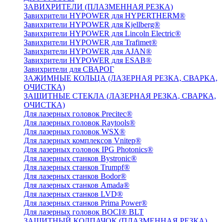
ЗАВИХРИТЕЛИ (ПЛАЗМЕННАЯ РЕЗКА)
Завихрители HYPOWER для HYPERTHERM®
Завихрители HYPOWER для Kjellberg®
Завихрители HYPOWER для Lincoln Electric®
Завихрители HYPOWER для Trafimet®
Завихрители HYPOWER для AJAN®
Завихрители HYPOWER для ESAB®
Завихрители для СВАРОГ
ЗАЖИМНЫЕ КОЛЬЦА (ЛАЗЕРНАЯ РЕЗКА, СВАРКА,
ОЧИСТКА)
ЗАЩИТНЫЕ СТЕКЛА (ЛАЗЕРНАЯ РЕЗКА, СВАРКА,
ОЧИСТКА)
Для лазерных головок Precitec®
Для лазерных головок Raytools®
Для лазерных головок WSX®
Для лазерных комплексов Vnitep®
Для лазерных головок IPG Photonics®
Для лазерных станков Bystronic®
Для лазерных станков Trumpf®
Для лазерных станков Bodor®
Для лазерных станков Amada®
Для лазерных станков LVD®
Для лазерных станков Prima Power®
Для лазерных головок BOCI® BLT
ЗАЩИТНЫЙ КОЛПАЧОК (ПЛАЗМЕННАЯ РЕЗКА)