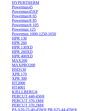
HYPERTHERM
Powermax45
Powermax45XP
Powermax® 65
Powermax® 85
Powermax® 105
Powermax 125
Powermax 1000-1250-1650
HPR 130
HPR 260
HPR 130XD
HPR 260XD
HPR 400XD
MAX200
MAXPRO200
HSD130
XPR 170
XPR 300
HT2000
HT4001
KJELLBERG®
PERCUT 440-450®
PERCUT 370.1M®
PERCUT 370.2M®
PA-S20-25-40-45W® PB-S25-44-45W®