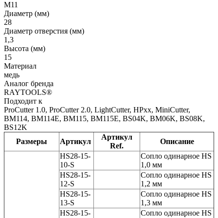
М11
Диаметр (мм)
28
Диаметр отверстия (мм)
1,3
Высота (мм)
15
Материал
медь
Аналог бренда
RAYTOOLS®
Подходит к
ProCutter 1.0, ProCutter 2.0, LightCutter, HPxx, MiniCutter,
BM114, BM114E, BM115, BM115E, BS04K, BM06K, BS08K,
BS12K
Артикул
Размеры
Артикул
Описание
Ref.
HS28-15-
Сопло одинарное HS
10-S
1,0 мм
HS28-15-
Сопло одинарное HS
12-S
1,2 мм
HS28-15-
Сопло одинарное HS
13-S
1,3 мм
HS28-15-
Сопло одинарное HS