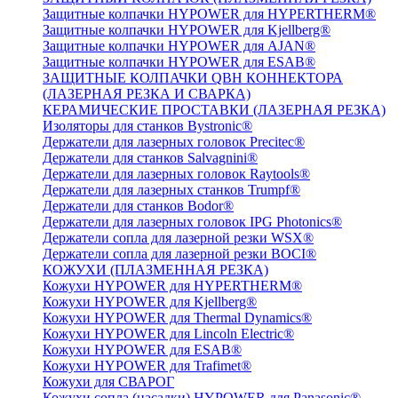
Защитные колпачки HYPOWER для HYPERTHERM®
Защитные колпачки HYPOWER для Kjellberg®
Защитные колпачки HYPOWER для AJAN®
Защитные колпачки HYPOWER для ESAB®
ЗАЩИТНЫЕ КОЛПАЧКИ QBH КОННЕКТОРА
(ЛАЗЕРНАЯ РЕЗКА И СВАРКА)
КЕРАМИЧЕСКИЕ ПРОСТАВКИ (ЛАЗЕРНАЯ РЕЗКА)
Изоляторы для станков Bystronic®
Держатели для лазерных головок Precitec®
Держатели для станков Salvagnini®
Держатели для лазерных головок Raytools®
Держатели для лазерных станков Trumpf®
Держатели для станков Bodor®
Держатели для лазерных головок IPG Photonics®
Держатели сопла для лазерной резки WSX®
Держатели сопла для лазерной резки BOCI®
КОЖУХИ (ПЛАЗМЕННАЯ РЕЗКА)
Кожухи HYPOWER для HYPERTHERM®
Кожухи HYPOWER для Kjellberg®
Кожухи HYPOWER для Thermal Dynamics®
Кожухи HYPOWER для Lincoln Electric®
Кожухи HYPOWER для ESAB®
Кожухи HYPOWER для Trafimet®
Кожухи для СВАРОГ
Кожухи сопла (насадки) HYPOWER для Panasonic®