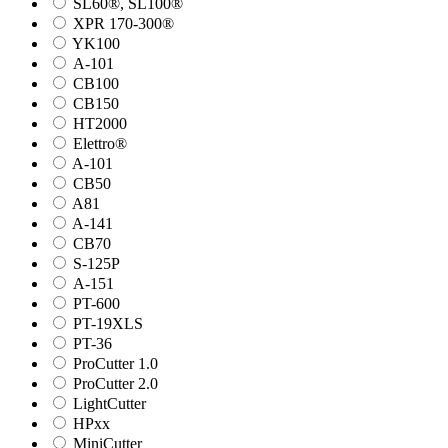
SL60®, SL100®
XPR 170-300®
YK100
А-101
СВ100
СВ150
HT2000
Elettro®
A-101
СВ50
A81
A-141
СВ70
S-125P
А-151
PT-600
PT-19XLS
PT-36
ProCutter 1.0
ProCutter 2.0
LightCutter
HPxx
MiniCutter