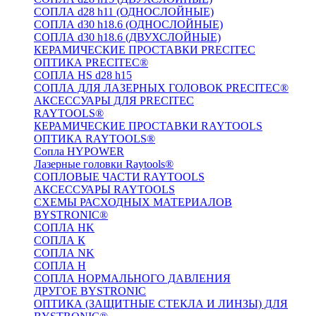
СОПЛА d28 h11 (ОДНОСЛОЙНЫЕ)
СОПЛА d30 h18.6 (ОДНОСЛОЙНЫЕ)
СОПЛА d30 h18.6 (ДВУХСЛОЙНЫЕ)
КЕРАМИЧЕСКИЕ ПРОСТАВКИ PRECITEC
ОПТИКА PRECITEC®
СОПЛА HS d28 h15
СОПЛА ДЛЯ ЛАЗЕРНЫХ ГОЛОВОК PRECITEC®
АКСЕССУАРЫ ДЛЯ PRECITEC
RAYTOOLS®
КЕРАМИЧЕСКИЕ ПРОСТАВКИ RAYTOOLS
ОПТИКА RAYTOOLS®
Сопла HYPOWER
Лазерные головки Raytools®
СОПЛОВЫЕ ЧАСТИ RAYTOOLS
АКСЕССУАРЫ RAYTOOLS
СХЕМЫ РАСХОДНЫХ МАТЕРИАЛОВ
BYSTRONIC®
СОПЛА HK
СОПЛА К
СОПЛА NK
СОПЛА H
СОПЛА НОРМАЛЬНОГО ДАВЛЕНИЯ
ДРУГОЕ BYSTRONIC
ОПТИКА (ЗАЩИТНЫЕ СТЕКЛА И ЛИНЗЫ) ДЛЯ