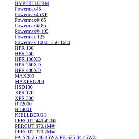
HYPERTHERM
Powermax45
Powermax45XP
Powermax® 65
Powermax® 85
Powermax® 105
Powermax 125
Powermax 1000-1250-1650
HPR 130
HPR 260
HPR 130XD
HPR 260XD
HPR 400XD
MAX200
MAXPRO200
HSD130
XPR 170
XPR 300
HT2000
HT4001
KJELLBERG®
PERCUT 440-450®
PERCUT 370.1M®
PERCUT 370.2M®
PA-S20-25-40-45W® PB-S25-44-45W®