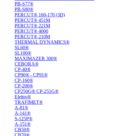
PB-S77®
PB-S80®
PERCUT® 160-170 (3D)
PERCUT® 451M
PERCUT® 221М
PERCUT® 4000
PERCUT® 210M
THERMAL DYNAMICS®
SL60®
SL100®
MAXIMAZER 300®
CEBORA®
CP-40®
CP90® - СP91®
CP-160®
CP-200®
CP250G® CP-251G®
Elettro®
TRAFIMET®
A-81®
A-141®
S-125P®
A-151®
СВ50®
СВ70®