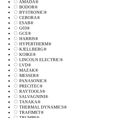
AMADA®
BODOR®
BYSTRONIC®
CEBORA®
ESAB®
G03®
GCE®
HARRIS®
HYPERTHERM®
KJELLBERG®
KOIKE®
LINCOLN ELECTRIC®
LVD®
MAZAK®
MESSER®
PANASONIC®
PRECITEC®
RAYTOOLS®
SALVAGNINI®
TANAKA®
THERMAL DYNAMICS®
TRAFIMET®
TRUMPF®