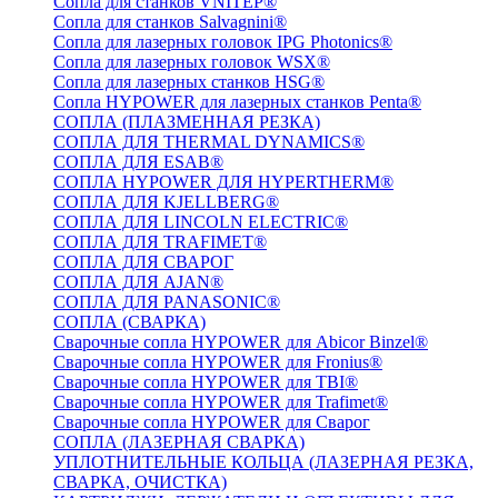
Сопла для станков VNITEP®
Сопла для станков Salvagnini®
Сопла для лазерных головок IPG Photonics®
Сопла для лазерных головок WSX®
Сопла для лазерных станков HSG®
Сопла HYPOWER для лазерных станков Penta®
СОПЛА (ПЛАЗМЕННАЯ РЕЗКА)
СОПЛА ДЛЯ THERMAL DYNAMICS®
СОПЛА ДЛЯ ESAB®
СОПЛА HYPOWER ДЛЯ HYPERTHERM®
СОПЛА ДЛЯ KJELLBERG®
СОПЛА ДЛЯ LINCOLN ELECTRIC®
СОПЛА ДЛЯ TRAFIMET®
СОПЛА ДЛЯ СВАРОГ
СОПЛА ДЛЯ AJAN®
СОПЛА ДЛЯ PANASONIC®
СОПЛА (СВАРКА)
Сварочные сопла HYPOWER для Abicor Binzel®
Сварочные сопла HYPOWER для Fronius®
Сварочные сопла HYPOWER для TBI®
Сварочные сопла HYPOWER для Trafimet®
Сварочные сопла HYPOWER для Сварог
СОПЛА (ЛАЗЕРНАЯ СВАРКА)
УПЛОТНИТЕЛЬНЫЕ КОЛЬЦА (ЛАЗЕРНАЯ РЕЗКА,
СВАРКА, ОЧИСТКА)