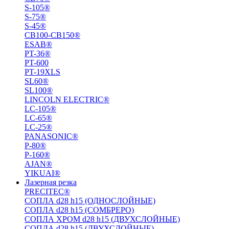
S-105®
S-75®
S-45®
СВ100-СВ150®
ESAB®
PT-36®
PT-600
PT-19XLS
SL60®
SL100®
LINCOLN ELECTRIC®
LC-105®
LC-65®
LC-25®
PANASONIC®
P-80®
P-160®
AJAN®
YIKUAI®
Лазерная резка
PRECITEC®
СОПЛА d28 h15 (ОДНОСЛОЙНЫЕ)
СОПЛА d28 h15 (СОМБРЕРО)
СОПЛА ХРОМ d28 h15 (ДВУХСЛОЙНЫЕ)
СОПЛА d28 h15 (ДВУХСЛОЙНЫЕ)