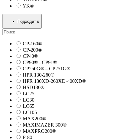
YK®
Подходит к
CP-160®
CP-200®
CP40®
CP90® - СP91®
CP250G® – CP251G®
HPR 130-260®
HPR 130XD-260XD-400XD®
HSD130®
LC25
LC30
LC65
LC105
MAX200®
MAXIMAZER 300®
MAXPRO200®
P-80