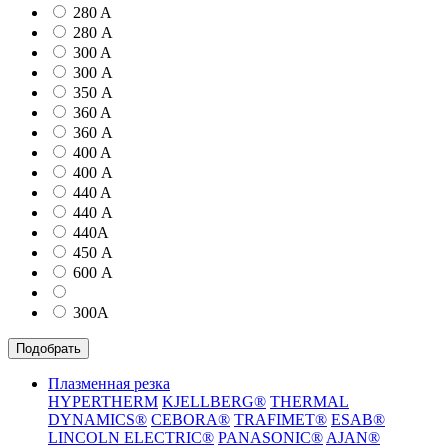
280 A
280 А
300 A
300 А
350 А
360 A
360 А
400 A
400 А
440 A
440 А
440А
450 А
600 А
300А
Подобрать
Плазменная резка
HYPERTHERM
KJELLBERG®
THERMAL
DYNAMICS®
CEBORA®
TRAFIMET®
ESAB®
LINCOLN ELECTRIC®
PANASONIC®
AJAN®