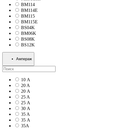
BM114
BM114E
BM115
BM115E
BS04K
BM06K
BS08K
BS12K
Ампераж
10 А
20 A
20 А
25 A
25 А
30 А
35 A
35 А
35А