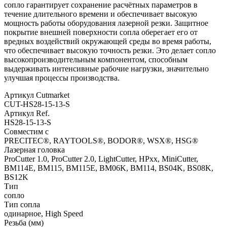
сопло гарантирует сохранение расчётных параметров в
течение длительного времени и обеспечивает высокую
мощность работы оборудования лазерной резки. Защитное
покрытие внешней поверхности сопла оберегает его от
вредных воздействий окружающей среды во время работы,
что обеспечивает высокую точность резки. Это делает сопло
высокопроизводительным компонентом, способным
выдерживать интенсивные рабочие нагрузки, значительно
улучшая процессы производства.
Артикул Cutmarket
CUT-HS28-15-13-S
Артикул Ref.
HS28-15-13-S
Совместим с
PRECITEC®, RAYTOOLS®, BODOR®, WSX®, HSG®
Лазерная головка
ProCutter 1.0, ProCutter 2.0, LightCutter, HPxx, MiniCutter,
BM114E, BM115, BM115E, BM06K, BM114, BS04K, BS08K,
BS12K
Тип
сопло
Тип сопла
одинарное, High Speed
Резьба (мм)