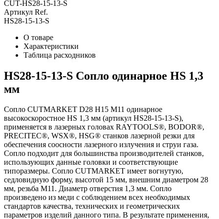
CUT-HS28-15-13-S
Артикул Ref.
HS28-15-13-S
О товаре
Характеристики
Таблица расходников
HS28-15-13-S Сопло одинарное HS 1,3
мм
Сопло CUTMARKET D28 H15 M11 одинарное
высокоскоростное HS 1,3 мм (артикул HS28-15-13-S),
применяется в лазерных головах RAYTOOLS®, BODOR®,
PRECITEC®, WSX®, HSG® станков лазерной резки для
обеспечения соосности лазерного излучения и струи газа.
Сопло подходит для большинства производителей станков,
использующих данные головки и соответствующие
типоразмеры. Сопло CUTMARKET имеет вогнутую,
седловидную форму, высотой 15 мм, внешним диаметром 28
мм, резьба М11. Диаметр отверстия 1,3 мм. Сопло
произведено из меди с соблюдением всех необходимых
стандартов качества, технических и геометрических
параметров изделий данного типа. В результате применения,