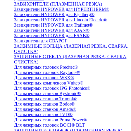
ЗАВИХРИТЕЛИ (ПЛАЗМЕННАЯ РЕЗКА)
Завихрители HYPOWER для HYPERTHERM®
Завихрители HYPOWER для Kjellberg®
Завихрители HYPOWER для Lincoln Electric®
Завихрители HYPOWER для Trafimet®
Завихрители HYPOWER для AJAN®
Завихрители HYPOWER для ESAB®
Завихрители для СВАРОГ
ЗАЖИМНЫЕ КОЛЬЦА (ЛАЗЕРНАЯ РЕЗКА, СВАРКА,
ОЧИСТКА)
ЗАЩИТНЫЕ СТЕКЛА (ЛАЗЕРНАЯ РЕЗКА, СВАРКА,
ОЧИСТКА)
Для лазерных головок Precitec®
Для лазерных головок Raytools®
Для лазерных головок WSX®
Для лазерных комплексов Vnitep®
Для лазерных головок IPG Photonics®
Для лазерных станков Bystronic®
Для лазерных станков Trumpf®
Для лазерных станков Bodor®
Для лазерных станков Amada®
Для лазерных станков LVD®
Для лазерных станков Prima Power®
Для лазерных головок BOCI® BLT
ЗАЩИТНЫЙ КОЛПАЧОК (ПЛАЗМЕННАЯ РЕЗКА)