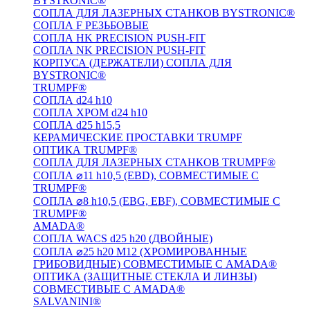
BYSTRONIC®
СОПЛА ДЛЯ ЛАЗЕРНЫХ СТАНКОВ BYSTRONIC®
СОПЛА F РЕЗЬБОВЫЕ
СОПЛА HK PRECISION PUSH-FIT
СОПЛА NK PRECISION PUSH-FIT
КОРПУСА (ДЕРЖАТЕЛИ) СОПЛА ДЛЯ
BYSTRONIC®
TRUMPF®
СОПЛА d24 h10
СОПЛА ХРОМ d24 h10
СОПЛА d25 h15,5
КЕРАМИЧЕСКИЕ ПРОСТАВКИ TRUMPF
ОПТИКА TRUMPF®
СОПЛА ДЛЯ ЛАЗЕРНЫХ СТАНКОВ TRUMPF®
СОПЛА ⌀11 h10,5 (EBD), СОВМЕСТИМЫЕ С
TRUMPF®
СОПЛА ⌀8 h10,5 (EBG, EBF), СОВМЕСТИМЫЕ С
TRUMPF®
AMADA®
СОПЛА WACS d25 h20 (ДВОЙНЫЕ)
СОПЛА ⌀25 h20 M12 (ХРОМИРОВАННЫЕ
ГРИБОВИДНЫЕ) СОВМЕСТИМЫЕ С AMADA®
ОПТИКА (ЗАЩИТНЫЕ СТЕКЛА И ЛИНЗЫ)
СОВМЕСТИВЫЕ С AMADA®
SALVANINI®