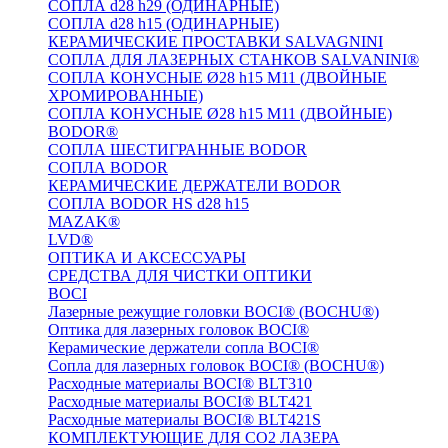
СОПЛА d28 h29 (ОДИНАРНЫЕ)
СОПЛА d28 h15 (ОДИНАРНЫЕ)
КЕРАМИЧЕСКИЕ ПРОСТАВКИ SALVAGNINI
СОПЛА ДЛЯ ЛАЗЕРНЫХ СТАНКОВ SALVANINI®
СОПЛА КОНУСНЫЕ Ø28 h15 M11 (ДВОЙНЫЕ
ХРОМИРОВАННЫЕ)
СОПЛА КОНУСНЫЕ Ø28 h15 M11 (ДВОЙНЫЕ)
BODOR®
СОПЛА ШЕСТИГРАННЫЕ BODOR
СОПЛА BODOR
КЕРАМИЧЕСКИЕ ДЕРЖАТЕЛИ BODOR
СОПЛА BODOR HS d28 h15
MAZAK®
LVD®
ОПТИКА И АКСЕССУАРЫ
СРЕДСТВА ДЛЯ ЧИСТКИ ОПТИКИ
BOCI
Лазерные режущие головки BOCI® (BOCHU®)
Оптика для лазерных головок BOCI®
Керамические держатели сопла BOCI®
Сопла для лазерных головок BOCI® (BOCHU®)
Расходные материалы BOCI® BLT310
Расходные материалы BOCI® BLT421
Расходные материалы BOCI® BLT421S
КОМПЛЕКТУЮЩИЕ ДЛЯ CO2 ЛАЗЕРА