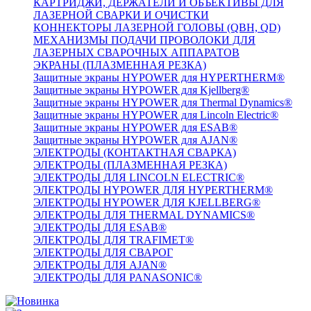
КАРТРИДЖИ, ДЕРЖАТЕЛИ И ОБЪЕКТИВЫ ДЛЯ
ЛАЗЕРНОЙ СВАРКИ И ОЧИСТКИ
КОННЕКТОРЫ ЛАЗЕРНОЙ ГОЛОВЫ (QBH, QD)
МЕХАНИЗМЫ ПОДАЧИ ПРОВОЛОКИ ДЛЯ
ЛАЗЕРНЫХ СВАРОЧНЫХ АППАРАТОВ
ЭКРАНЫ (ПЛАЗМЕННАЯ РЕЗКА)
Защитные экраны HYPOWER для HYPERTHERM®
Защитные экраны HYPOWER для Kjellberg®
Защитные экраны HYPOWER для Thermal Dynamics®
Защитные экраны HYPOWER для Lincoln Electric®
Защитные экраны HYPOWER для ESAB®
Защитные экраны HYPOWER для AJAN®
ЭЛЕКТРОДЫ (КОНТАКТНАЯ СВАРКА)
ЭЛЕКТРОДЫ (ПЛАЗМЕННАЯ РЕЗКА)
ЭЛЕКТРОДЫ ДЛЯ LINCOLN ELECTRIC®
ЭЛЕКТРОДЫ HYPOWER ДЛЯ HYPERTHERM®
ЭЛЕКТРОДЫ HYPOWER ДЛЯ KJELLBERG®
ЭЛЕКТРОДЫ ДЛЯ THERMAL DYNAMICS®
ЭЛЕКТРОДЫ ДЛЯ ESAB®
ЭЛЕКТРОДЫ ДЛЯ TRAFIMET®
ЭЛЕКТРОДЫ ДЛЯ СВАРОГ
ЭЛЕКТРОДЫ ДЛЯ AJAN®
ЭЛЕКТРОДЫ ДЛЯ PANASONIC®