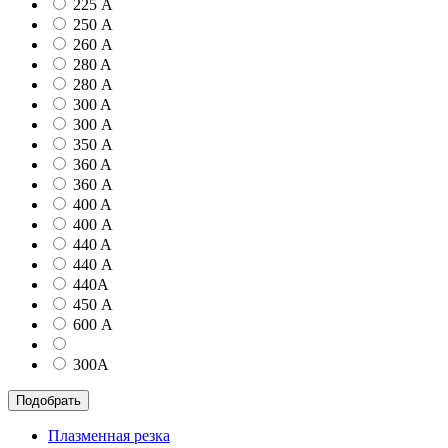
225 А
250 А
260 А
280 A
280 А
300 A
300 А
350 А
360 A
360 А
400 A
400 А
440 A
440 А
440А
450 А
600 А
300А
Подобрать
Плазменная резка