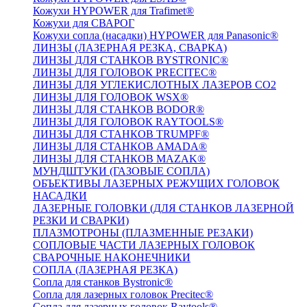
Кожухи HYPOWER для Trafimet®
Кожухи для СВАРОГ
Кожухи сопла (насадки) HYPOWER для Panasonic®
ЛИНЗЫ (ЛАЗЕРНАЯ РЕЗКА, СВАРКА)
ЛИНЗЫ ДЛЯ СТАНКОВ BYSTRONIC®
ЛИНЗЫ ДЛЯ ГОЛОВОК PRECITEC®
ЛИНЗЫ ДЛЯ УГЛЕКИСЛОТНЫХ ЛАЗЕРОВ CO2
ЛИНЗЫ ДЛЯ ГОЛОВОК WSX®
ЛИНЗЫ ДЛЯ СТАНКОВ BODOR®
ЛИНЗЫ ДЛЯ ГОЛОВОК RAYTOOLS®
ЛИНЗЫ ДЛЯ СТАНКОВ TRUMPF®
ЛИНЗЫ ДЛЯ СТАНКОВ AMADA®
ЛИНЗЫ ДЛЯ СТАНКОВ MAZAK®
МУНДШТУКИ (ГАЗОВЫЕ СОПЛА)
ОБЪЕКТИВЫ ЛАЗЕРНЫХ РЕЖУЩИХ ГОЛОВОК
НАСАДКИ
ЛАЗЕРНЫЕ ГОЛОВКИ (ДЛЯ СТАНКОВ ЛАЗЕРНОЙ
РЕЗКИ И СВАРКИ)
ПЛАЗМОТРОНЫ (ПЛАЗМЕННЫЕ РЕЗАКИ)
СОПЛОВЫЕ ЧАСТИ ЛАЗЕРНЫХ ГОЛОВОК
СВАРОЧНЫЕ НАКОНЕЧНИКИ
СОПЛА (ЛАЗЕРНАЯ РЕЗКА)
Сопла для станков Bystronic®
Сопла для лазерных головок Precitec®
Сопла для лазерных головок Raytools®