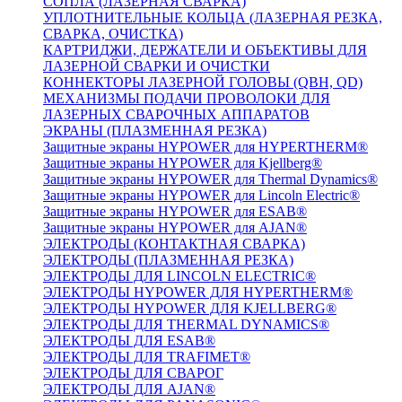
СОПЛА (ЛАЗЕРНАЯ СВАРКА)
УПЛОТНИТЕЛЬНЫЕ КОЛЬЦА (ЛАЗЕРНАЯ РЕЗКА,
СВАРКА, ОЧИСТКА)
КАРТРИДЖИ, ДЕРЖАТЕЛИ И ОБЪЕКТИВЫ ДЛЯ
ЛАЗЕРНОЙ СВАРКИ И ОЧИСТКИ
КОННЕКТОРЫ ЛАЗЕРНОЙ ГОЛОВЫ (QBH, QD)
МЕХАНИЗМЫ ПОДАЧИ ПРОВОЛОКИ ДЛЯ
ЛАЗЕРНЫХ СВАРОЧНЫХ АППАРАТОВ
ЭКРАНЫ (ПЛАЗМЕННАЯ РЕЗКА)
Защитные экраны HYPOWER для HYPERTHERM®
Защитные экраны HYPOWER для Kjellberg®
Защитные экраны HYPOWER для Thermal Dynamics®
Защитные экраны HYPOWER для Lincoln Electric®
Защитные экраны HYPOWER для ESAB®
Защитные экраны HYPOWER для AJAN®
ЭЛЕКТРОДЫ (КОНТАКТНАЯ СВАРКА)
ЭЛЕКТРОДЫ (ПЛАЗМЕННАЯ РЕЗКА)
ЭЛЕКТРОДЫ ДЛЯ LINCOLN ELECTRIC®
ЭЛЕКТРОДЫ HYPOWER ДЛЯ HYPERTHERM®
ЭЛЕКТРОДЫ HYPOWER ДЛЯ KJELLBERG®
ЭЛЕКТРОДЫ ДЛЯ THERMAL DYNAMICS®
ЭЛЕКТРОДЫ ДЛЯ ESAB®
ЭЛЕКТРОДЫ ДЛЯ TRAFIMET®
ЭЛЕКТРОДЫ ДЛЯ СВАРОГ
ЭЛЕКТРОДЫ ДЛЯ AJAN®