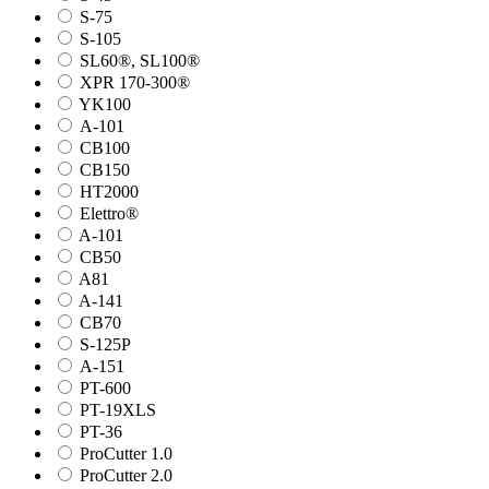
S-75
S-105
SL60®, SL100®
XPR 170-300®
YK100
А-101
СВ100
СВ150
HT2000
Elettro®
A-101
СВ50
A81
A-141
СВ70
S-125P
А-151
PT-600
PT-19XLS
PT-36
ProCutter 1.0
ProCutter 2.0