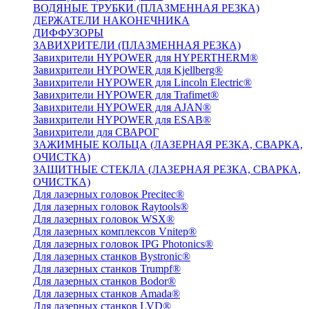
ВОДЯНЫЕ ТРУБКИ (ПЛАЗМЕННАЯ РЕЗКА)
ДЕРЖАТЕЛИ НАКОНЕЧНИКА
ДИФФУЗОРЫ
ЗАВИХРИТЕЛИ (ПЛАЗМЕННАЯ РЕЗКА)
Завихрители HYPOWER для HYPERTHERM®
Завихрители HYPOWER для Kjellberg®
Завихрители HYPOWER для Lincoln Electric®
Завихрители HYPOWER для Trafimet®
Завихрители HYPOWER для AJAN®
Завихрители HYPOWER для ESAB®
Завихрители для СВАРОГ
ЗАЖИМНЫЕ КОЛЬЦА (ЛАЗЕРНАЯ РЕЗКА, СВАРКА,
ОЧИСТКА)
ЗАЩИТНЫЕ СТЕКЛА (ЛАЗЕРНАЯ РЕЗКА, СВАРКА,
ОЧИСТКА)
Для лазерных головок Precitec®
Для лазерных головок Raytools®
Для лазерных головок WSX®
Для лазерных комплексов Vnitep®
Для лазерных головок IPG Photonics®
Для лазерных станков Bystronic®
Для лазерных станков Trumpf®
Для лазерных станков Bodor®
Для лазерных станков Amada®
Для лазерных станков LVD®