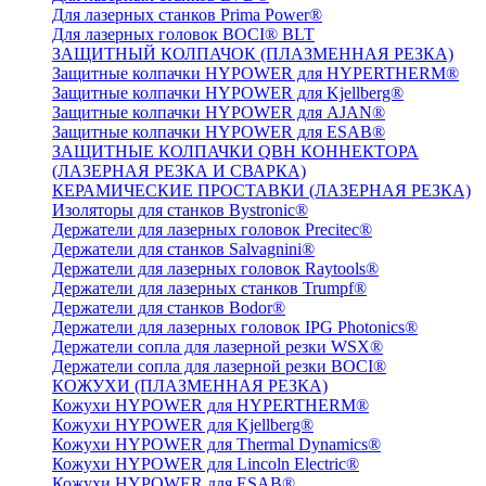
Для лазерных станков Prima Power®
Для лазерных головок BOCI® BLT
ЗАЩИТНЫЙ КОЛПАЧОК (ПЛАЗМЕННАЯ РЕЗКА)
Защитные колпачки HYPOWER для HYPERTHERM®
Защитные колпачки HYPOWER для Kjellberg®
Защитные колпачки HYPOWER для AJAN®
Защитные колпачки HYPOWER для ESAB®
ЗАЩИТНЫЕ КОЛПАЧКИ QBH КОННЕКТОРА
(ЛАЗЕРНАЯ РЕЗКА И СВАРКА)
КЕРАМИЧЕСКИЕ ПРОСТАВКИ (ЛАЗЕРНАЯ РЕЗКА)
Изоляторы для станков Bystronic®
Держатели для лазерных головок Precitec®
Держатели для станков Salvagnini®
Держатели для лазерных головок Raytools®
Держатели для лазерных станков Trumpf®
Держатели для станков Bodor®
Держатели для лазерных головок IPG Photonics®
Держатели сопла для лазерной резки WSX®
Держатели сопла для лазерной резки BOCI®
КОЖУХИ (ПЛАЗМЕННАЯ РЕЗКА)
Кожухи HYPOWER для HYPERTHERM®
Кожухи HYPOWER для Kjellberg®
Кожухи HYPOWER для Thermal Dynamics®
Кожухи HYPOWER для Lincoln Electric®
Кожухи HYPOWER для ESAB®