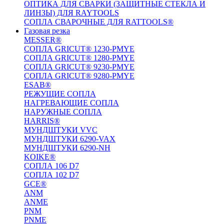
ОПТИКА ДЛЯ СВАРКИ (ЗАЩИТНЫЕ СТЕКЛА И
ЛИНЗЫ) ДЛЯ RAYTOOLS
СОПЛА СВАРОЧНЫЕ ДЛЯ RATTOOLS®
Газовая резка
MESSER®
СОПЛА GRICUT® 1230-PMYE
СОПЛА GRICUT® 1280-PMYE
СОПЛА GRICUT® 9230-PMYE
СОПЛА GRICUT® 9280-PMYE
ESAB®
РЕЖУЩИЕ СОПЛА
НАГРЕВАЮЩИЕ СОПЛА
НАРУЖНЫЕ СОПЛА
HARRIS®
МУНДШТУКИ VVC
МУНДШТУКИ 6290-VAX
МУНДШТУКИ 6290-NH
KOIKE®
СОПЛА 106 D7
СОПЛА 102 D7
GCE®
ANM
ANME
PNM
PNME