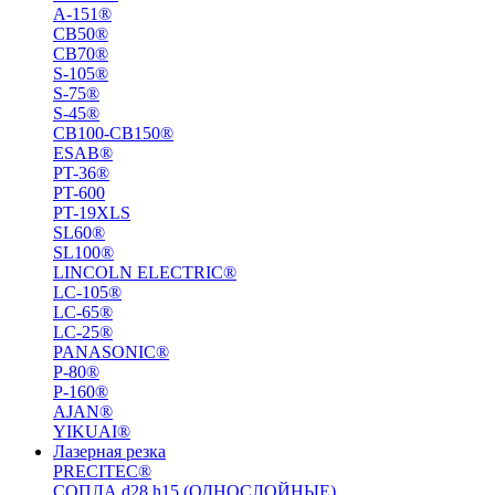
A-151®
СВ50®
СВ70®
S-105®
S-75®
S-45®
СВ100-СВ150®
ESAB®
PT-36®
PT-600
PT-19XLS
SL60®
SL100®
LINCOLN ELECTRIC®
LC-105®
LC-65®
LC-25®
PANASONIC®
P-80®
P-160®
AJAN®
YIKUAI®
Лазерная резка
PRECITEC®
СОПЛА d28 h15 (ОДНОСЛОЙНЫЕ)