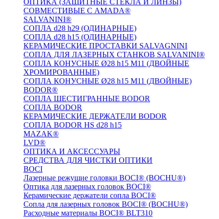
ОПТИКА (ЗАЩИТНЫЕ СТЕКЛА И ЛИНЗЫ)
СОВМЕСТИВЫЕ С AMADA®
SALVANINI®
СОПЛА d28 h29 (ОДИНАРНЫЕ)
СОПЛА d28 h15 (ОДИНАРНЫЕ)
КЕРАМИЧЕСКИЕ ПРОСТАВКИ SALVAGNINI
СОПЛА ДЛЯ ЛАЗЕРНЫХ СТАНКОВ SALVANINI®
СОПЛА КОНУСНЫЕ Ø28 h15 M11 (ДВОЙНЫЕ
ХРОМИРОВАННЫЕ)
СОПЛА КОНУСНЫЕ Ø28 h15 M11 (ДВОЙНЫЕ)
BODOR®
СОПЛА ШЕСТИГРАННЫЕ BODOR
СОПЛА BODOR
КЕРАМИЧЕСКИЕ ДЕРЖАТЕЛИ BODOR
СОПЛА BODOR HS d28 h15
MAZAK®
LVD®
ОПТИКА И АКСЕССУАРЫ
СРЕДСТВА ДЛЯ ЧИСТКИ ОПТИКИ
BOCI
Лазерные режущие головки BOCI® (BOCHU®)
Оптика для лазерных головок BOCI®
Керамические держатели сопла BOCI®
Сопла для лазерных головок BOCI® (BOCHU®)
Расходные материалы BOCI® BLT310