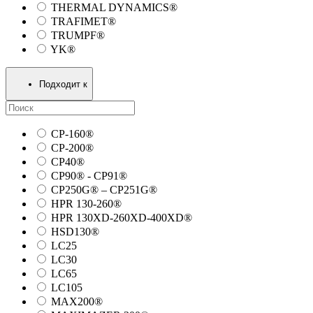
THERMAL DYNAMICS®
TRAFIMET®
TRUMPF®
YK®
Подходит к
CP-160®
CP-200®
CP40®
CP90® - СP91®
CP250G® – CP251G®
HPR 130-260®
HPR 130XD-260XD-400XD®
HSD130®
LC25
LC30
LC65
LC105
MAX200®