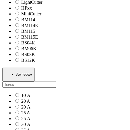
LightCutter
HPxx
MiniCutter
BM114
BM114E
BM115
BM115E
BS04K
BM06K
BS08K
BS12K
Ампераж
10 А
20 A
20 А
25 A
25 А
30 А