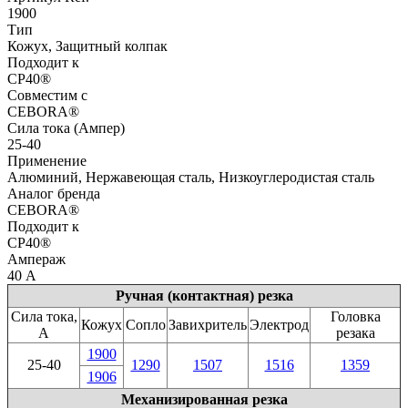
1900
Тип
Кожух, Защитный колпак
Подходит к
CP40®
Совместим с
CEBORA®
Сила тока (Ампер)
25-40
Применение
Алюминий, Нержавеющая сталь, Низкоуглеродистая сталь
Аналог бренда
CEBORA®
Подходит к
CP40®
Ампераж
40 А
Ручная (контактная) резка
Сила тока,
Головка
Кожух
Сопло
Завихритель
Электрод
А
резака
1900
25-40
1290
1507
1516
1359
1906
Механизированная резка