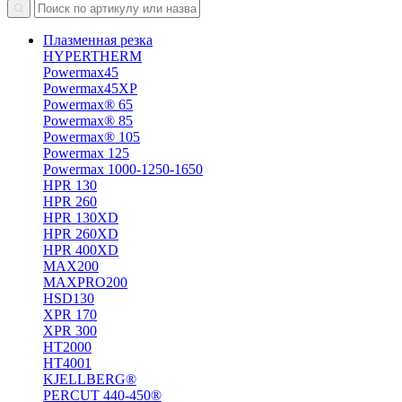
Плазменная резка
HYPERTHERM
Powermax45
Powermax45XP
Powermax® 65
Powermax® 85
Powermax® 105
Powermax 125
Powermax 1000-1250-1650
HPR 130
HPR 260
HPR 130XD
HPR 260XD
HPR 400XD
MAX200
MAXPRO200
HSD130
XPR 170
XPR 300
HT2000
HT4001
KJELLBERG®
PERCUT 440-450®