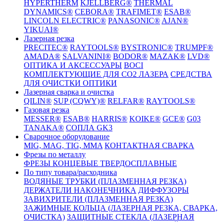
HYPERTHERM
KJELLBERG®
THERMAL
DYNAMICS®
CEBORA®
TRAFIMET®
ESAB®
LINCOLN ELECTRIC®
PANASONIC®
AJAN®
YIKUAI®
Лазерная резка
PRECITEC®
RAYTOOLS®
BYSTRONIC®
TRUMPF®
AMADA®
SALVANINI®
BODOR®
MAZAK®
LVD®
ОПТИКА И АКСЕССУАРЫ
BOCI
КОМПЛЕКТУЮЩИЕ ДЛЯ CO2 ЛАЗЕРА
СРЕДСТВА
ДЛЯ ОЧИСТКИ ОПТИКИ
Лазерная сварка и очистка
QILIN®
SUP (CQWY)®
RELFAR®
RAYTOOLS®
Газовая резка
MESSER®
ESAB®
HARRIS®
KOIKE®
GCE®
G03
TANAKA®
СОПЛА GK3
Сварочное оборудование
MIG, MAG, TIG, MMA
КОНТАКТНАЯ СВАРКА
Фрезы по металлу
ФРЕЗЫ КОНЦЕВЫЕ ТВЕРДОСПЛАВНЫЕ
По типу товара/расходника
ВОДЯНЫЕ ТРУБКИ (ПЛАЗМЕННАЯ РЕЗКА)
ДЕРЖАТЕЛИ НАКОНЕЧНИКА
ДИФФУЗОРЫ
ЗАВИХРИТЕЛИ (ПЛАЗМЕННАЯ РЕЗКА)
ЗАЖИМНЫЕ КОЛЬЦА (ЛАЗЕРНАЯ РЕЗКА, СВАРКА,
ОЧИСТКА)
ЗАЩИТНЫЕ СТЕКЛА (ЛАЗЕРНАЯ