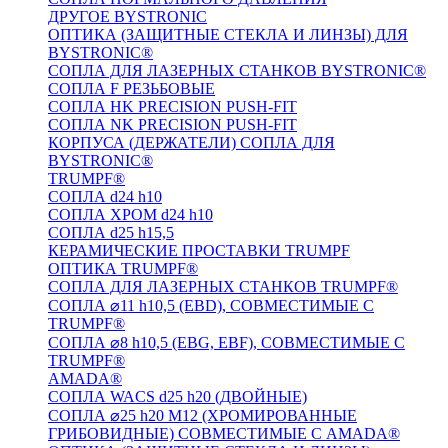
ДРУГОЕ BYSTRONIC
ОПТИКА (ЗАЩИТНЫЕ СТЕКЛА И ЛИНЗЫ) ДЛЯ
BYSTRONIC®
СОПЛА ДЛЯ ЛАЗЕРНЫХ СТАНКОВ BYSTRONIC®
СОПЛА F РЕЗЬБОВЫЕ
СОПЛА HK PRECISION PUSH-FIT
СОПЛА NK PRECISION PUSH-FIT
КОРПУСА (ДЕРЖАТЕЛИ) СОПЛА ДЛЯ
BYSTRONIC®
TRUMPF®
СОПЛА d24 h10
СОПЛА ХРОМ d24 h10
СОПЛА d25 h15,5
КЕРАМИЧЕСКИЕ ПРОСТАВКИ TRUMPF
ОПТИКА TRUMPF®
СОПЛА ДЛЯ ЛАЗЕРНЫХ СТАНКОВ TRUMPF®
СОПЛА ⌀11 h10,5 (EBD), СОВМЕСТИМЫЕ С
TRUMPF®
СОПЛА ⌀8 h10,5 (EBG, EBF), СОВМЕСТИМЫЕ С
TRUMPF®
AMADA®
СОПЛА WACS d25 h20 (ДВОЙНЫЕ)
СОПЛА ⌀25 h20 M12 (ХРОМИРОВАННЫЕ
ГРИБОВИДНЫЕ) СОВМЕСТИМЫЕ С AMADA®