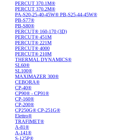
PERCUT 370.1M®
PERCUT 370.2M®
PA-S20-25-40-45W® PB-S25-44-45W®
PB-S77®
PB-S80®
PERCUT® 160-170 (3D)
PERCUT® 451M
PERCUT® 221М
PERCUT® 4000
PERCUT® 210M
THERMAL DYNAMICS®
SL60®
SL100®
MAXIMAZER 300®
CEBORA®
CP-40®
CP90® - СP91®
CP-160®
CP-200®
CP250G® CP-251G®
Elettro®
TRAFIMET®
A-81®
A-141®
S-125P®