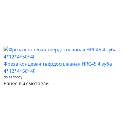
Фреза концевая твердосплавная HRC45 4 зуба
Ф
4*12*4*50*4F
1
по запросу
п
Ранее вы смотрели