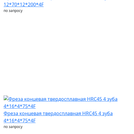
12*70*12*200*4F
по запросу
Фреза концевая твердосплавная HRC45 4 зуба
4*16*4*75*4F
по запросу