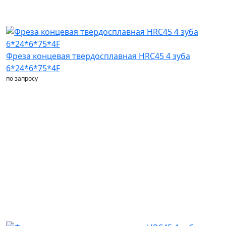
Фреза концевая твердосплавная HRC45 4 зуба
6*24*6*75*4F
по запросу