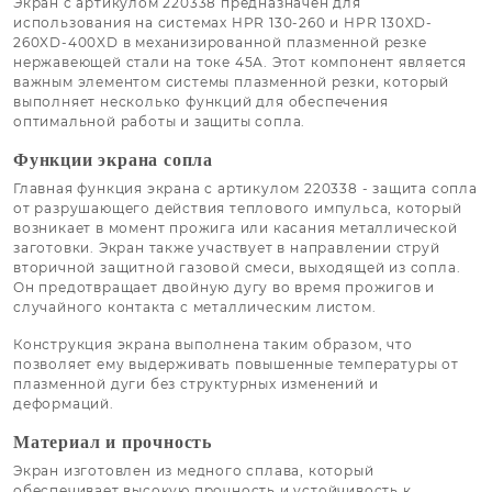
Экран с артикулом 220338 предназначен для
использования на системах HPR 130-260 и HPR 130XD-
260XD-400XD в механизированной плазменной резке
нержавеющей стали на токе 45А. Этот компонент является
важным элементом системы плазменной резки, который
выполняет несколько функций для обеспечения
оптимальной работы и защиты сопла.
Функции экрана сопла
Главная функция экрана с артикулом 220338 - защита сопла
от разрушающего действия теплового импульса, который
возникает в момент прожига или касания металлической
заготовки. Экран также участвует в направлении струй
вторичной защитной газовой смеси, выходящей из сопла.
Он предотвращает двойную дугу во время прожигов и
случайного контакта с металлическим листом.
Конструкция экрана выполнена таким образом, что
позволяет ему выдерживать повышенные температуры от
плазменной дуги без структурных изменений и
деформаций.
Материал и прочность
Экран изготовлен из медного сплава, который
обеспечивает высокую прочность и устойчивость к