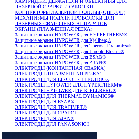
КАРТРИДЖИ, ДЕРЖАТЕЛИ И ОБЪЕКТИВЫ ДЛЯ
ЛАЗЕРНОЙ СВАРКИ И ОЧИСТКИ
КОННЕКТОРЫ ЛАЗЕРНОЙ ГОЛОВЫ (QBH, QD)
МЕХАНИЗМЫ ПОДАЧИ ПРОВОЛОКИ ДЛЯ
ЛАЗЕРНЫХ СВАРОЧНЫХ АППАРАТОВ
ЭКРАНЫ (ПЛАЗМЕННАЯ РЕЗКА)
Защитные экраны HYPOWER для HYPERTHERM®
Защитные экраны HYPOWER для Kjellberg®
Защитные экраны HYPOWER для Thermal Dynamics®
Защитные экраны HYPOWER для Lincoln Electric®
Защитные экраны HYPOWER для ESAB®
Защитные экраны HYPOWER для AJAN®
ЭЛЕКТРОДЫ (КОНТАКТНАЯ СВАРКА)
ЭЛЕКТРОДЫ (ПЛАЗМЕННАЯ РЕЗКА)
ЭЛЕКТРОДЫ ДЛЯ LINCOLN ELECTRIC®
ЭЛЕКТРОДЫ HYPOWER ДЛЯ HYPERTHERM®
ЭЛЕКТРОДЫ HYPOWER ДЛЯ KJELLBERG®
ЭЛЕКТРОДЫ ДЛЯ THERMAL DYNAMICS®
ЭЛЕКТРОДЫ ДЛЯ ESAB®
ЭЛЕКТРОДЫ ДЛЯ TRAFIMET®
ЭЛЕКТРОДЫ ДЛЯ СВАРОГ
ЭЛЕКТРОДЫ ДЛЯ AJAN®
ЭЛЕКТРОДЫ ДЛЯ PANASONIC®