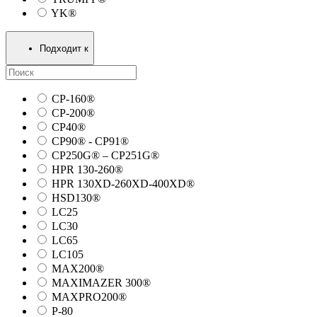
YK®
Подходит к
CP-160®
CP-200®
CP40®
CP90® - СP91®
CP250G® – CP251G®
HPR 130-260®
HPR 130XD-260XD-400XD®
HSD130®
LC25
LC30
LC65
LC105
MAX200®
MAXIMAZER 300®
MAXPRO200®
P-80