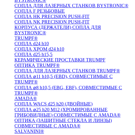
BYSTRONIC®
СОПЛА ДЛЯ ЛАЗЕРНЫХ СТАНКОВ BYSTRONIC®
СОПЛА F РЕЗЬБОВЫЕ
СОПЛА HK PRECISION PUSH-FIT
СОПЛА NK PRECISION PUSH-FIT
КОРПУСА (ДЕРЖАТЕЛИ) СОПЛА ДЛЯ
BYSTRONIC®
TRUMPF®
СОПЛА d24 h10
СОПЛА ХРОМ d24 h10
СОПЛА d25 h15,5
КЕРАМИЧЕСКИЕ ПРОСТАВКИ TRUMPF
ОПТИКА TRUMPF®
СОПЛА ДЛЯ ЛАЗЕРНЫХ СТАНКОВ TRUMPF®
СОПЛА ⌀11 h10,5 (EBD), СОВМЕСТИМЫЕ С
TRUMPF®
СОПЛА ⌀8 h10,5 (EBG, EBF), СОВМЕСТИМЫЕ С
TRUMPF®
AMADA®
СОПЛА WACS d25 h20 (ДВОЙНЫЕ)
СОПЛА ⌀25 h20 M12 (ХРОМИРОВАННЫЕ
ГРИБОВИДНЫЕ) СОВМЕСТИМЫЕ С AMADA®
ОПТИКА (ЗАЩИТНЫЕ СТЕКЛА И ЛИНЗЫ)
СОВМЕСТИВЫЕ С AMADA®
SALVANINI®