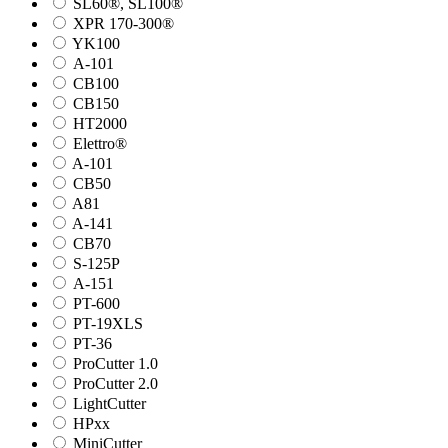
SL60®, SL100®
XPR 170-300®
YK100
А-101
СВ100
СВ150
HT2000
Elettro®
A-101
СВ50
A81
A-141
СВ70
S-125P
А-151
PT-600
PT-19XLS
PT-36
ProCutter 1.0
ProCutter 2.0
LightCutter
HPxx
MiniCutter