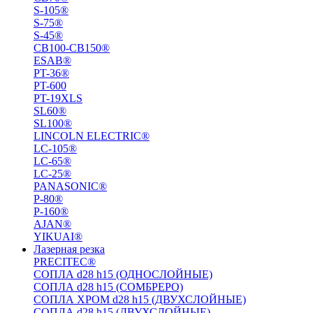
S-105®
S-75®
S-45®
СВ100-СВ150®
ESAB®
PT-36®
PT-600
PT-19XLS
SL60®
SL100®
LINCOLN ELECTRIC®
LC-105®
LC-65®
LC-25®
PANASONIC®
P-80®
P-160®
AJAN®
YIKUAI®
Лазерная резка
PRECITEC®
СОПЛА d28 h15 (ОДНОСЛОЙНЫЕ)
СОПЛА d28 h15 (СОМБРЕРО)
СОПЛА ХРОМ d28 h15 (ДВУХСЛОЙНЫЕ)
СОПЛА d28 h15 (ДВУХСЛОЙНЫЕ)