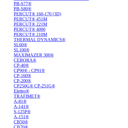
PB-S77®
PB-S80®
PERCUT® 160-170 (3D)
PERCUT® 451M
PERCUT® 221М
PERCUT® 4000
PERCUT® 210M
THERMAL DYNAMICS®
SL60®
SL100®
MAXIMAZER 300®
CEBORA®
CP-40®
CP90® - СP91®
CP-160®
CP-200®
CP250G® CP-251G®
Elettro®
TRAFIMET®
A-81®
A-141®
S-125P®
A-151®
СВ50®
СВ70®