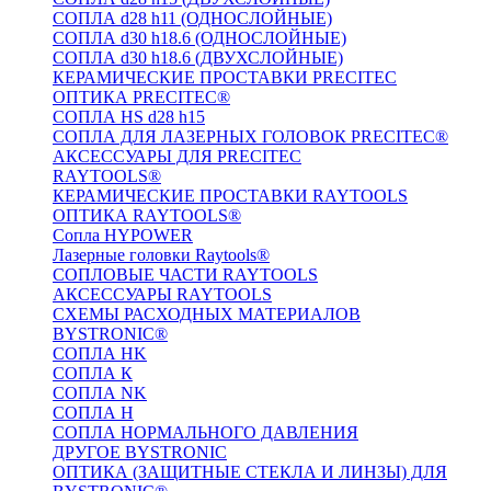
СОПЛА d28 h11 (ОДНОСЛОЙНЫЕ)
СОПЛА d30 h18.6 (ОДНОСЛОЙНЫЕ)
СОПЛА d30 h18.6 (ДВУХСЛОЙНЫЕ)
КЕРАМИЧЕСКИЕ ПРОСТАВКИ PRECITEC
ОПТИКА PRECITEC®
СОПЛА HS d28 h15
СОПЛА ДЛЯ ЛАЗЕРНЫХ ГОЛОВОК PRECITEC®
АКСЕССУАРЫ ДЛЯ PRECITEC
RAYTOOLS®
КЕРАМИЧЕСКИЕ ПРОСТАВКИ RAYTOOLS
ОПТИКА RAYTOOLS®
Сопла HYPOWER
Лазерные головки Raytools®
СОПЛОВЫЕ ЧАСТИ RAYTOOLS
АКСЕССУАРЫ RAYTOOLS
СХЕМЫ РАСХОДНЫХ МАТЕРИАЛОВ
BYSTRONIC®
СОПЛА HK
СОПЛА К
СОПЛА NK
СОПЛА H
СОПЛА НОРМАЛЬНОГО ДАВЛЕНИЯ
ДРУГОЕ BYSTRONIC
ОПТИКА (ЗАЩИТНЫЕ СТЕКЛА И ЛИНЗЫ) ДЛЯ