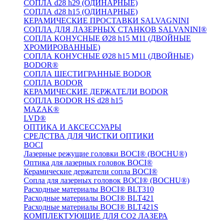
СОПЛА d28 h29 (ОДИНАРНЫЕ)
СОПЛА d28 h15 (ОДИНАРНЫЕ)
КЕРАМИЧЕСКИЕ ПРОСТАВКИ SALVAGNINI
СОПЛА ДЛЯ ЛАЗЕРНЫХ СТАНКОВ SALVANINI®
СОПЛА КОНУСНЫЕ Ø28 h15 M11 (ДВОЙНЫЕ
ХРОМИРОВАННЫЕ)
СОПЛА КОНУСНЫЕ Ø28 h15 M11 (ДВОЙНЫЕ)
BODOR®
СОПЛА ШЕСТИГРАННЫЕ BODOR
СОПЛА BODOR
КЕРАМИЧЕСКИЕ ДЕРЖАТЕЛИ BODOR
СОПЛА BODOR HS d28 h15
MAZAK®
LVD®
ОПТИКА И АКСЕССУАРЫ
СРЕДСТВА ДЛЯ ЧИСТКИ ОПТИКИ
BOCI
Лазерные режущие головки BOCI® (BOCHU®)
Оптика для лазерных головок BOCI®
Керамические держатели сопла BOCI®
Сопла для лазерных головок BOCI® (BOCHU®)
Расходные материалы BOCI® BLT310
Расходные материалы BOCI® BLT421
Расходные материалы BOCI® BLT421S
КОМПЛЕКТУЮЩИЕ ДЛЯ CO2 ЛАЗЕРА