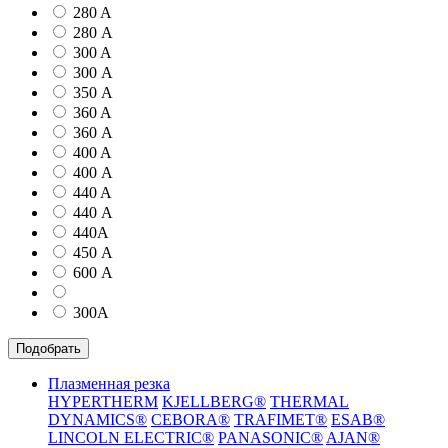
280 A
280 А
300 A
300 А
350 А
360 A
360 А
400 A
400 А
440 A
440 А
440А
450 А
600 А
300А
Подобрать
Плазменная резка
HYPERTHERM
KJELLBERG®
THERMAL
DYNAMICS®
CEBORA®
TRAFIMET®
ESAB®
LINCOLN ELECTRIC®
PANASONIC®
AJAN®