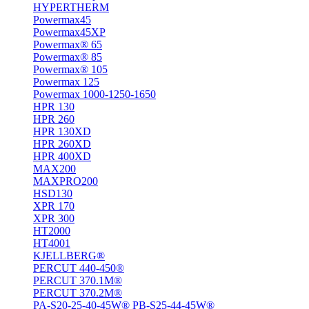
HYPERTHERM
Powermax45
Powermax45XP
Powermax® 65
Powermax® 85
Powermax® 105
Powermax 125
Powermax 1000-1250-1650
HPR 130
HPR 260
HPR 130XD
HPR 260XD
HPR 400XD
MAX200
MAXPRO200
HSD130
XPR 170
XPR 300
HT2000
HT4001
KJELLBERG®
PERCUT 440-450®
PERCUT 370.1M®
PERCUT 370.2M®
PA-S20-25-40-45W® PB-S25-44-45W®