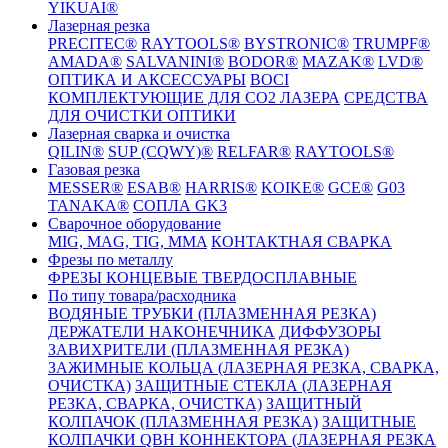
YIKUAI®
Лазерная резка
PRECITEC®
RAYTOOLS®
BYSTRONIC®
TRUMPF®
AMADA®
SALVANINI®
BODOR®
MAZAK®
LVD®
ОПТИКА И АКСЕССУАРЫ
BOCI
КОМПЛЕКТУЮЩИЕ ДЛЯ CO2 ЛАЗЕРА
СРЕДСТВА
ДЛЯ ОЧИСТКИ ОПТИКИ
Лазерная сварка и очистка
QILIN®
SUP (CQWY)®
RELFAR®
RAYTOOLS®
Газовая резка
MESSER®
ESAB®
HARRIS®
KOIKE®
GCE®
G03
TANAKA®
СОПЛА GK3
Сварочное оборудование
MIG, MAG, TIG, MMA
КОНТАКТНАЯ СВАРКА
Фрезы по металлу
ФРЕЗЫ КОНЦЕВЫЕ ТВЕРДОСПЛАВНЫЕ
По типу товара/расходника
ВОДЯНЫЕ ТРУБКИ (ПЛАЗМЕННАЯ РЕЗКА)
ДЕРЖАТЕЛИ НАКОНЕЧНИКА
ДИФФУЗОРЫ
ЗАВИХРИТЕЛИ (ПЛАЗМЕННАЯ РЕЗКА)
ЗАЖИМНЫЕ КОЛЬЦА (ЛАЗЕРНАЯ РЕЗКА, СВАРКА,
ОЧИСТКА)
ЗАЩИТНЫЕ СТЕКЛА (ЛАЗЕРНАЯ
РЕЗКА, СВАРКА, ОЧИСТКА)
ЗАЩИТНЫЙ
КОЛПАЧОК (ПЛАЗМЕННАЯ РЕЗКА)
ЗАЩИТНЫЕ
КОЛПАЧКИ QBH КОННЕКТОРА (ЛАЗЕРНАЯ РЕЗКА