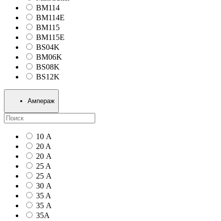
BM114
BM114E
BM115
BM115E
BS04K
BM06K
BS08K
BS12K
Ампераж
10 А
20 A
20 А
25 A
25 А
30 А
35 A
35 А
35А