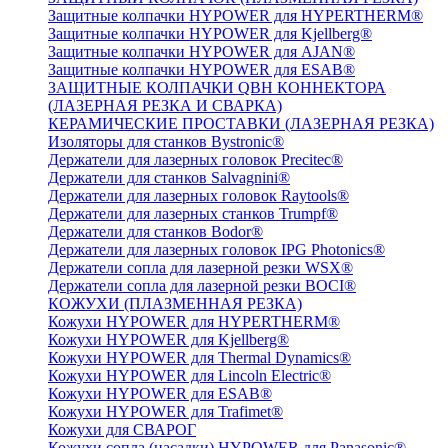
Защитные колпачки HYPOWER для HYPERTHERM®
Защитные колпачки HYPOWER для Kjellberg®
Защитные колпачки HYPOWER для AJAN®
Защитные колпачки HYPOWER для ESAB®
ЗАЩИТНЫЕ КОЛПАЧКИ QBH КОННЕКТОРА
(ЛАЗЕРНАЯ РЕЗКА И СВАРКА)
КЕРАМИЧЕСКИЕ ПРОСТАВКИ (ЛАЗЕРНАЯ РЕЗКА)
Изоляторы для станков Bystronic®
Держатели для лазерных головок Precitec®
Держатели для станков Salvagnini®
Держатели для лазерных головок Raytools®
Держатели для лазерных станков Trumpf®
Держатели для станков Bodor®
Держатели для лазерных головок IPG Photonics®
Держатели сопла для лазерной резки WSX®
Держатели сопла для лазерной резки BOCI®
КОЖУХИ (ПЛАЗМЕННАЯ РЕЗКА)
Кожухи HYPOWER для HYPERTHERM®
Кожухи HYPOWER для Kjellberg®
Кожухи HYPOWER для Thermal Dynamics®
Кожухи HYPOWER для Lincoln Electric®
Кожухи HYPOWER для ESAB®
Кожухи HYPOWER для Trafimet®
Кожухи для СВАРОГ
Кожухи сопла (насадки) HYPOWER для Panasonic®