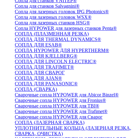
Сопла для станков VNITEP®
Сопла для станков Salvagnini®
Сопла для лазерных головок IPG Photonics®
Сопла для лазерных головок WSX®
Сопла для лазерных станков HSG®
Сопла HYPOWER для лазерных станков Penta®
СОПЛА (ПЛАЗМЕННАЯ РЕЗКА)
СОПЛА ДЛЯ THERMAL DYNAMICS®
СОПЛА ДЛЯ ESAB®
СОПЛА HYPOWER ДЛЯ HYPERTHERM®
СОПЛА ДЛЯ KJELLBERG®
СОПЛА ДЛЯ LINCOLN ELECTRIC®
СОПЛА ДЛЯ TRAFIMET®
СОПЛА ДЛЯ СВАРОГ
СОПЛА ДЛЯ AJAN®
СОПЛА ДЛЯ PANASONIC®
СОПЛА (СВАРКА)
Сварочные сопла HYPOWER для Abicor Binzel®
Сварочные сопла HYPOWER для Fronius®
Сварочные сопла HYPOWER для TBI®
Сварочные сопла HYPOWER для Trafimet®
Сварочные сопла HYPOWER для Сварог
СОПЛА (ЛАЗЕРНАЯ СВАРКА)
УПЛОТНИТЕЛЬНЫЕ КОЛЬЦА (ЛАЗЕРНАЯ РЕЗКА,
СВАРКА, ОЧИСТКА)