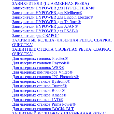
ЗАВИХРИТЕЛИ (ПЛАЗМЕННАЯ РЕЗКА)
Завихрители HYPOWER для HYPERTHERM®
Завихрители HYPOWER для Kjellberg®
Завихрители HYPOWER для Lincoln Electric®
Завихрители HYPOWER для Trafimet®
Завихрители HYPOWER для AJAN®
Завихрители HYPOWER для ESAB®
Завихрители для СВАРОГ
ЗАЖИМНЫЕ КОЛЬЦА (ЛАЗЕРНАЯ РЕЗКА, СВАРКА,
ОЧИСТКА)
ЗАЩИТНЫЕ СТЕКЛА (ЛАЗЕРНАЯ РЕЗКА, СВАРКА,
ОЧИСТКА)
Для лазерных головок Precitec®
Для лазерных головок Raytools®
Для лазерных головок WSX®
Для лазерных комплексов Vnitep®
Для лазерных головок IPG Photonics®
Для лазерных станков Bystronic®
Для лазерных станков Trumpf®
Для лазерных станков Bodor®
Для лазерных станков Amada®
Для лазерных станков LVD®
Для лазерных станков Prima Power®
Для лазерных головок BOCI® BLT
ЗАЩИТНЫЙ КОЛПАЧОК (ПЛАЗМЕННАЯ РЕЗКА)