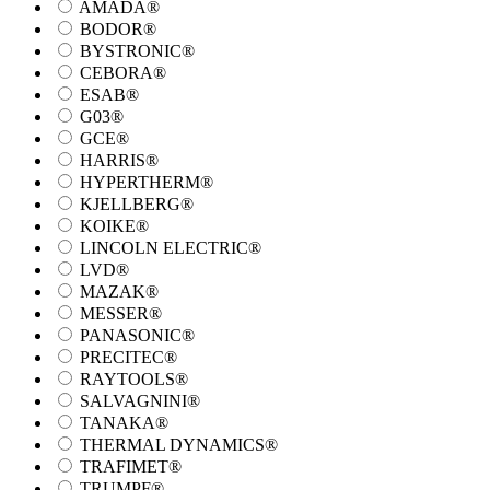
AMADA®
BODOR®
BYSTRONIC®
CEBORA®
ESAB®
G03®
GCE®
HARRIS®
HYPERTHERM®
KJELLBERG®
KOIKE®
LINCOLN ELECTRIC®
LVD®
MAZAK®
MESSER®
PANASONIC®
PRECITEC®
RAYTOOLS®
SALVAGNINI®
TANAKA®
THERMAL DYNAMICS®
TRAFIMET®
TRUMPF®